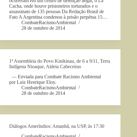
ocorreram em um centro de detenção ilegal, o La
Cacha, onde houve prisioneiros torturados e o
assassinato de 135 pessoas Da Redação Brasil de
Fato A Argentina condenou à prisão perpétua 15…
CombateRacismoAmbiental
28 de outubro de 2014
1ª Assembleia do Povo Kinikinau, de 6 a 9/11, Terra
Indígena Nioaque, Aldeia Cabeceiras
— Enviada para Combate Racismo Ambiental
por Luiz Henrique Eloy.
CombateRacismoAmbiental
28 de outubro de 2014
Diálogos Ameríndios: Amanhã, na USP, às 17:30
CombateRacismoAmbiental