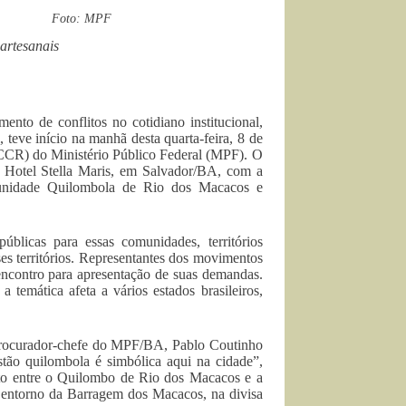
Foto: MPF
artesanais
nto de conflitos no cotidiano institucional,
 teve início na manhã desta quarta-feira, 8 de
 CCR) do Ministério Público Federal (MPF). O
 Hotel Stella Maris, em Salvador/BA, com a
omunidade Quilombola de Rio dos Macacos e
blicas para essas comunidades, territórios
ses territórios. Representantes dos movimentos
encontro para apresentação de suas demandas.
 temática afeta a vários estados brasileiros,
o procurador-chefe do MPF/BA, Pablo Coutinho
stão quilombola é simbólica aqui na cidade”,
lito entre o Quilombo de Rio dos Macacos e a
o entorno da Barragem dos Macacos, na divisa