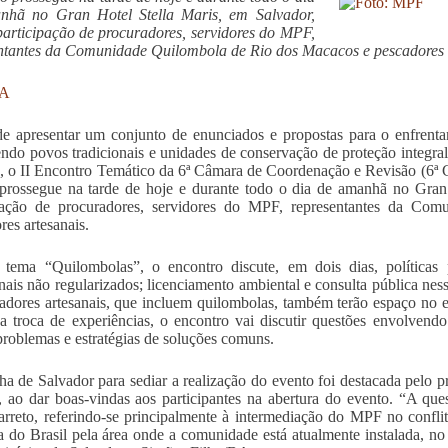
nhã no Gran Hotel Stella Maris, em Salvador,
articipação de procuradores, servidores do MPF,
ntantes da Comunidade Quilombola de Rio dos Macacos e pescadores 
BA
e apresentar um conjunto de enunciados e propostas para o enfrentame
ndo povos tradicionais e unidades de conservação de proteção integral,
, o II Encontro Temático da 6ª Câmara de Coordenação e Revisão (6ª
prossegue na tarde de hoje e durante todo o dia de amanhã no Gran
ipação de procuradores, servidores do MPF, representantes da C
res artesanais.
ema “Quilombolas”, o encontro discute, em dois dias, políticas pú
onais não regularizados; licenciamento ambiental e consulta pública nes
adores artesanais, que incluem quilombolas, também terão espaço no 
 troca de experiências, o encontro vai discutir questões envolvendo a
 problemas e estratégias de soluções comuns.
ha de Salvador para sediar a realização do evento foi destacada pel
, ao dar boas-vindas aos participantes na abertura do evento. “A que
arreto, referindo-se principalmente à intermediação do MPF no conf
 do Brasil pela área onde a comunidade está atualmente instalada, n