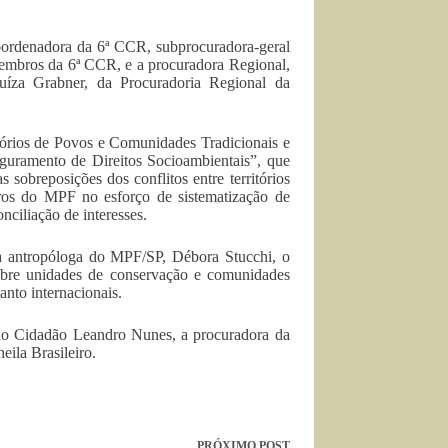
ordenadora da 6ª CCR, subprocuradora-geral
embros da 6ª CCR, e a procuradora Regional,
íza Grabner, da Procuradoria Regional da
órios de Povos e Comunidades Tradicionais e
eguramento de Direitos Socioambientais”, que
sobreposições dos conflitos entre territórios
bros do MPF no esforço de sistematização de
nciliação de interesses.
a antropóloga do MPF/SP, Débora Stucchi, o
obre unidades de conservação e comunidades
uanto internacionais.
do Cidadão Leandro Nunes, a procuradora da
ila Brasileiro.
PRÓXIMO
POST