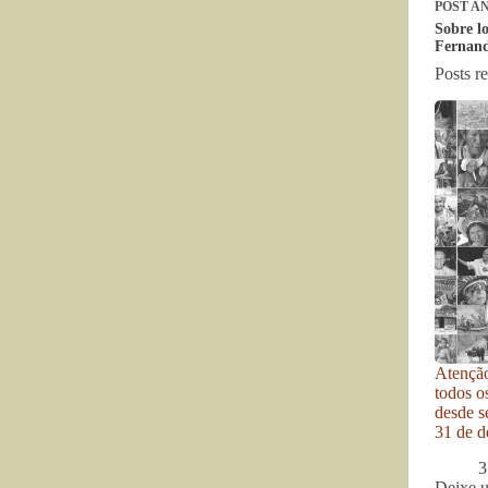
POST
AN
Sobre l
Fernand
Posts r
Atenção
todos o
desde se
31 de d
3
Deixe 