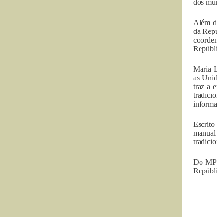
dos mun
Além do
da Repú
coorde
Repúbli
Maria L
as Unid
traz a 
tradici
informa
Escrito
manual 
tradicio
Do MPF/
Repúbli