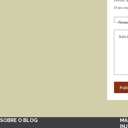
O seu en
Nom
Adici
Pub
SOBRE O BLOG
MA
IN