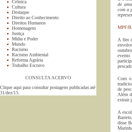
Crônica
de ama
Cultura
com a p
Destaque
represe
Direito ao Conhecimento
Direitos Humanos
MPF/
Homenagem
Justiça
Mídia e Poder
A fim d
Mundo
envolve
Racismo
outubro
Racismo Ambiental
evento 
Reforma Agrária
partic
Trabalho Escravo
pescado
CONSULTA ACERVO
Com o t
tradici
Clique aqui para consultar postagens publicadas até
de pesc
31/dez/15
.
Além da
extrair
A escol
Barreto
disse B
Marinha