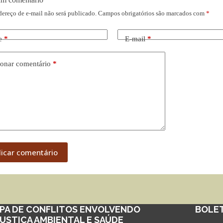
dereço de e-mail não será publicado.
Campos obrigatórios são marcados com
*
e
*
E-mail
*
onar comentário
*
licar comentário
PA DE CONFLITOS ENVOLVENDO
BOLE
JUSTIÇA AMBIENTAL E SAÚDE