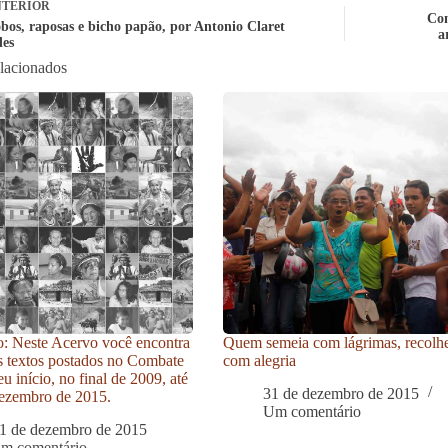
TERIOR
Con
obos, raposas e bicho papão, por Antonio Claret
a
es
elacionados
: Neste Acervo você encontra
Quem semeia com lágrimas, recolh
s textos postados no Combate
com alegria
u início, no final de 2009, até
31 de dezembro de 2015
ezembro de 2015.
Um comentário
1 de dezembro de 2015
um comentário