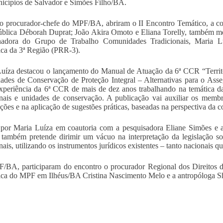
icípios de Salvador e Simões Filho/BA.
 procurador-chefe do MPF/BA, abriram o II Encontro Temático, a co
blica Déborah Duprat; João Akira Omoto e Eliana Torelly, também m
nadora do Grupo de Trabalho Comunidades Tradicionais, Maria Lu
ca da 3ª Região (PRR-3).
uíza destacou o lançamento do Manual de Atuação da 6ª CCR “Territ
ades de Conservação de Proteção Integral – Alternativas para o Ass
experiência da 6ª CCR de mais de dez anos trabalhando na temática das 
onais e unidades de conservação. A publicação vai auxiliar os mem
ções e na aplicação de sugestões práticas, baseadas na perspectiva da co
 por Maria Luíza em coautoria com a pesquisadora Eliane Simões e 
também pretende dirimir um vácuo na interpretação da legislação s
nais, utilizando os instrumentos jurídicos existentes – tanto nacionais q
BA, participaram do encontro o procurador Regional dos Direitos 
ca do MPF em Ilhéus/BA Cristina Nascimento Melo e a antropóloga She