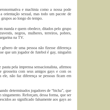
eronormativa e machista como a nossa pode
 a orientação sexual, mas todo um pacote de
 grupos ao longo do tempo.
uem manda e quem obedece, ditados pelo grupo
vestis, negros, mulheres, terreiros, pobres,
margarina na TV.
e gênero de uma pessoa não fizesse diferença
sse que um jogador de futebol é gay, ninguém
 pauta pela imprensa sensacionalista, afirmou
de grosseira com seus amigos gays e com os
 ele, não faz diferença se pessoas ficam em
amando determinados jogadores de “bicha”, que
em xingamento. Reforçam, dessa forma, que ser
rescidos ao significado falsamente aos gays ao