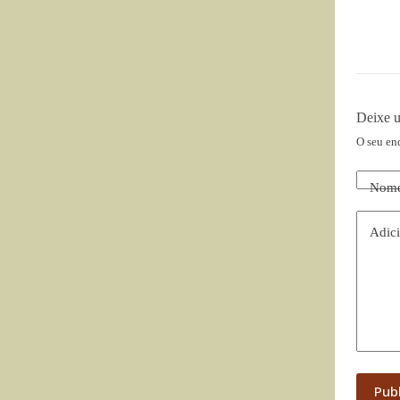
Deixe 
O seu en
Nom
Adici
Pub