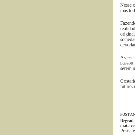
Nesse c
mas tod
Fazendo
realida
origina
socieda
deveria
As esco
passou 
serem i
Gostari
futuro,
POST
AN
Degrada
mata co
Posts r