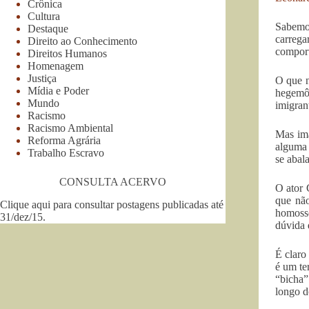
Crônica
Cultura
Sabemo
Destaque
carrega
Direito ao Conhecimento
comport
Direitos Humanos
Homenagem
Justiça
O que n
Mídia e Poder
hegemôn
Mundo
imigran
Racismo
Racismo Ambiental
Mas ima
Reforma Agrária
alguma 
Trabalho Escravo
se abala
CONSULTA ACERVO
O ator 
que não
Clique aqui para consultar postagens publicadas até
homosse
31/dez/15
.
dúvida 
É claro
é um te
“bicha”
longo d