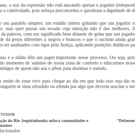
aso, o uso da expressão não está atacando apenas o jogador (independe
a a coletividade, pois reforça preconceitos e questiona a dignidade de 
 um paralelo simples: um estádio inteiro gritando que um jogador 
de, mas quer passar um recado cuja intenção não é das melhores. A
l da palavra, com um significado bem distante de gritar que um jogad
de dá pesos diferentes a negros e brancos e que o racismo ainda gras
m ser analisados com rigor pela Justiça, aplicando punições didáticas pa
las e a mídia têm um papel importante nesse processo. Ou seja, pel
do momento de sairmos de nossa zona de conforto e educarmos nosso
nimigos de quem não usa o pênis para dominar o mundo.
a muito de estar vivo para chegar ao dia em que tudo isso seja tão 
 ninguém se sinta ofendido ou ofenda por algo que deveria suscitar o 
TERIOR
ção do Rio Jequitinhonha sufoca comunidades e
“Defensor
stumes
elacionados