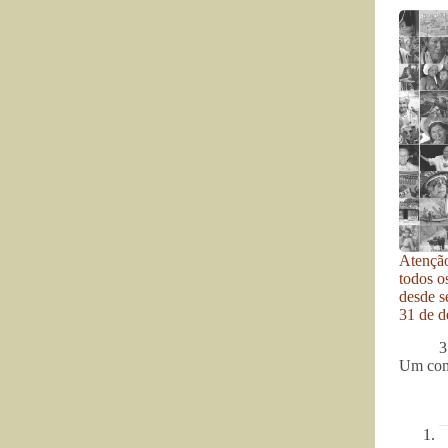
Atenção
todos o
desde se
31 de d
3
Um com