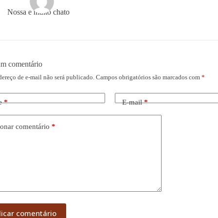
Nossa e muito chato
um comentário
dereço de e-mail não será publicado.
Campos obrigatórios são marcados com
*
e
*
E-mail
*
onar comentário
*
licar comentário