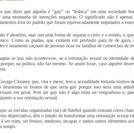
s que dizer que alguém é “gay” ou “lésbica” em uma sociedade het
r uma montanha de intenções negativas. O significado não é apenas
amentos fora do padrão que foram equivocadamente imputados a esses
ão é aleatório, mas sim uma forma de separar o certo e o errado, o q
ico. Como as piadas, que existem em profusão para rir de gays, tra
tes e raramente caçoam de pessoas ricas ou famílias de comerciais de 
gine se isso não acontecesse, se a orientação sexual ou identidade d
porque, na prática, não faz mesmo. Se assim fosse, caso alguém disse
ria.
George Clooney que, vira e mexe, tem a sexualidade tornada motivo de
 desmentia os boatos de que seria gay porque isso seria uma atitu
xuais em geral. Pois ser gay não é algo ruim ou vergonhoso e, para
quanto a sua orientação sexual.
 que as torcidas organizadas (sic) de futebol quando entoam coros ch
rmo depreciativo, têm o intuito de transformar uma orientação sexual 
 é ser ruim, ser frouxo, medroso, incapaz e tantos outros elementos ac
o tempo.