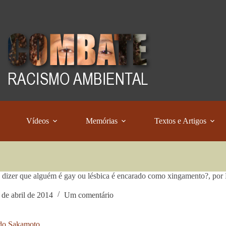
Vídeos
Memórias
Textos e Artigos
 dizer que alguém é gay ou lésbica é encarado como xingamento?, po
 de abril de 2014
Um comentário
do Sakamoto