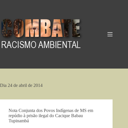
Pular
para
o
conteúdo
Dia
24 de abril de 2014
Nota Conjunta dos Povos Indígenas de MS em
repúdio à prisão ilegal do Cacique Babau
Tupinambá