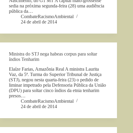
Nascimento, do G1 MT A capital mato-grossense
sedia na próxima segunda-feira (28) uma audiência
pública da…
CombateRacismoAmbiental
24 de abril de 2014
Ministra do STJ nega habeas corpus para soltar
índios Tenharim
Elaíze Farias, Amazônia Real A ministra Laurita
Vaz, da 5ª. Turma do Superior Tribunal de Justiça
(STJ), negou nesta quarta-feira (23) o pedido de
liminar impetrado pela Defensoria Pública da União
(DPU) para soltar cinco índios da etnia tenharim
presos…
CombateRacismoAmbiental
24 de abril de 2014