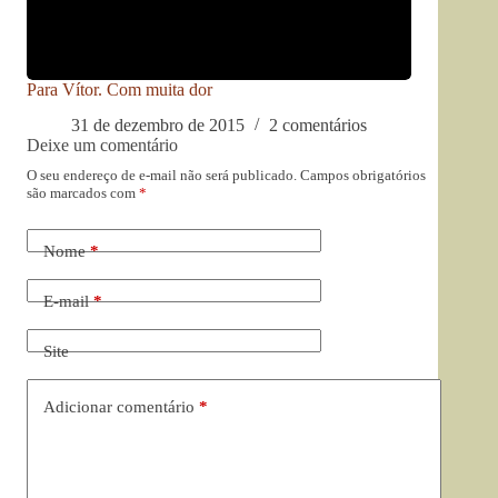
Para Vítor. Com muita dor
31 de dezembro de 2015
2 comentários
Deixe um comentário
O seu endereço de e-mail não será publicado.
Campos obrigatórios
são marcados com
*
Nome
*
E-mail
*
Site
Adicionar comentário
*