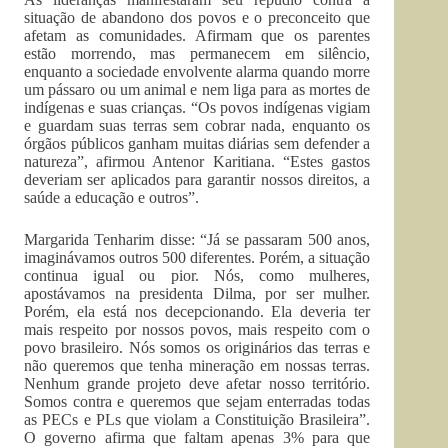
situação de abandono dos povos e o preconceito que
afetam as comunidades. Afirmam que os parentes
estão morrendo, mas permanecem em silêncio,
enquanto a sociedade envolvente alarma quando morre
um pássaro ou um animal e nem liga para as mortes de
indígenas e suas crianças. “Os povos indígenas vigiam
e guardam suas terras sem cobrar nada, enquanto os
órgãos públicos ganham muitas diárias sem defender a
natureza”, afirmou Antenor Karitiana. “Estes gastos
deveriam ser aplicados para garantir nossos direitos, a
saúde a educação e outros”.
Margarida Tenharim disse: “Já se passaram 500 anos,
imaginávamos outros 500 diferentes. Porém, a situação
continua igual ou pior. Nós, como mulheres,
apostávamos na presidenta Dilma, por ser mulher.
Porém, ela está nos decepcionando. Ela deveria ter
mais respeito por nossos povos, mais respeito com o
povo brasileiro. Nós somos os originários das terras e
não queremos que tenha mineração em nossas terras.
Nenhum grande projeto deve afetar nosso território.
Somos contra e queremos que sejam enterradas todas
as PECs e PLs que violam a Constituição Brasileira”.
O governo afirma que faltam apenas 3% para que