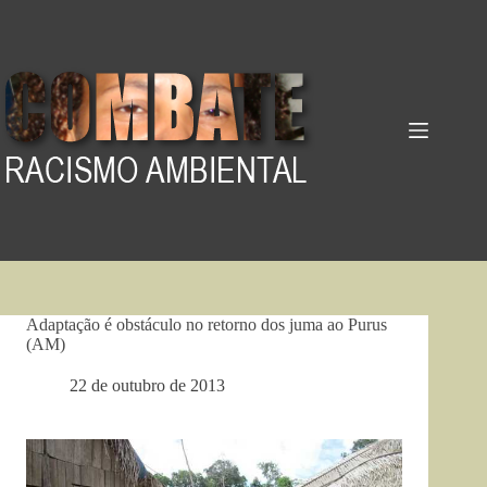
Pular
para
o
conteúdo
Adaptação é obstáculo no retorno dos juma ao Purus
(AM)
22 de outubro de 2013