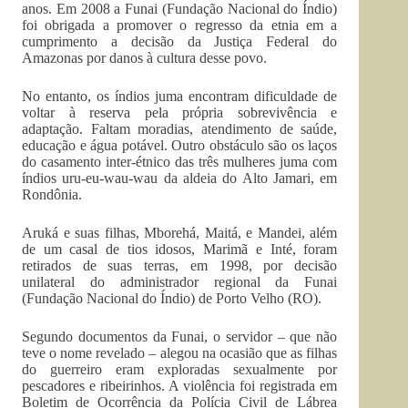
anos. Em 2008 a Funai (Fundação Nacional do Índio)
foi obrigada a promover o regresso da etnia em a
cumprimento a decisão da Justiça Federal do
Amazonas por danos à cultura desse povo.
No entanto, os índios juma encontram dificuldade de
voltar à reserva pela própria sobrevivência e
adaptação. Faltam moradias, atendimento de saúde,
educação e água potável. Outro obstáculo são os laços
do casamento inter-étnico das três mulheres juma com
índios uru-eu-wau-wau da aldeia do Alto Jamari, em
Rondônia.
Aruká e suas filhas, Mborehá, Maitá, e Mandei, além
de um casal de tios idosos, Marimã e Inté, foram
retirados de suas terras, em 1998, por decisão
unilateral do administrador regional da Funai
(Fundação Nacional do Índio) de Porto Velho (RO).
Segundo documentos da Funai, o servidor – que não
teve o nome revelado – alegou na ocasião que as filhas
do guerreiro eram exploradas sexualmente por
pescadores e ribeirinhos. A violência foi registrada em
Boletim de Ocorrência da Polícia Civil de Lábrea