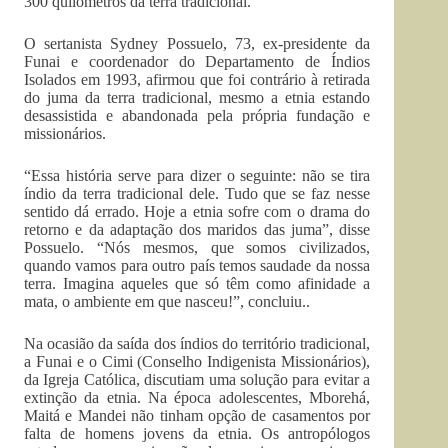
300 quilômetros da terra tradicional.
O sertanista Sydney Possuelo, 73, ex-presidente da
Funai e coordenador do Departamento de Índios
Isolados em 1993, afirmou que foi contrário à retirada
do juma da terra tradicional, mesmo a etnia estando
desassistida e abandonada pela própria fundação e
missionários.
“Essa história serve para dizer o seguinte: não se tira
índio da terra tradicional dele. Tudo que se faz nesse
sentido dá errado. Hoje a etnia sofre com o drama do
retorno e da adaptação dos maridos das juma”, disse
Possuelo. “Nós mesmos, que somos civilizados,
quando vamos para outro país temos saudade da nossa
terra. Imagina aqueles que só têm como afinidade a
mata, o ambiente em que nasceu!”, concluiu..
Na ocasião da saída dos índios do território tradicional,
a Funai e o Cimi (Conselho Indigenista Missionários),
da Igreja Católica, discutiam uma solução para evitar a
extinção da etnia. Na época adolescentes, Mborehá,
Maitá e Mandei não tinham opção de casamentos por
falta de homens jovens da etnia. Os antropólogos