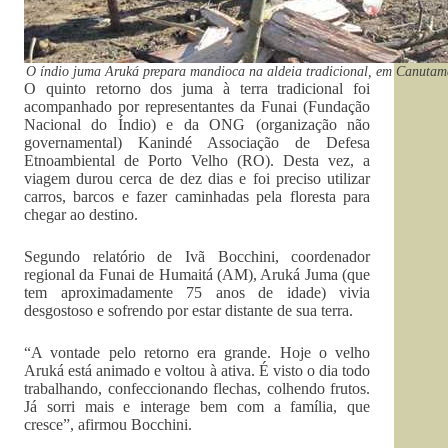
O índio juma Aruká prepara mandioca na aldeia tradicional, em Canuta
O quinto retorno dos juma à terra tradicional foi
acompanhado por representantes da Funai (Fundação
Nacional do Índio) e da ONG (organização não
governamental) Kanindé Associação de Defesa
Etnoambiental de Porto Velho (RO). Desta vez, a
viagem durou cerca de dez dias e foi preciso utilizar
carros, barcos e fazer caminhadas pela floresta para
chegar ao destino.
Segundo relatório de Ivã Bocchini, coordenador
regional da Funai de Humaitá (AM), Aruká Juma (que
tem aproximadamente 75 anos de idade) vivia
desgostoso e sofrendo por estar distante de sua terra.
“A vontade pelo retorno era grande. Hoje o velho
Aruká está animado e voltou à ativa. É visto o dia todo
trabalhando, confeccionando flechas, colhendo frutos.
Já sorri mais e interage bem com a família, que
cresce”, afirmou Bocchini.