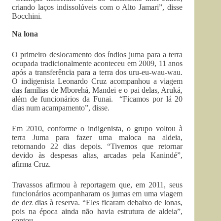
criando laços indissolúveis com o Alto Jamari”, disse
Bocchini.
Na lona
O primeiro deslocamento dos índios juma para a terra
ocupada tradicionalmente aconteceu em 2009, 11 anos
após a transferência para a terra dos uru-eu-wau-wau.
O indigenista Leonardo Cruz acompanhou a viagem
das famílias de Mborehá, Mandei e o pai delas, Aruká,
além de funcionários da Funai. “Ficamos por lá 20
dias num acampamento”, disse.
Em 2010, conforme o indigenista, o grupo voltou à
terra Juma para fazer uma maloca na aldeia,
retornando 22 dias depois. “Tivemos que retornar
devido às despesas altas, arcadas pela Kanindé”,
afirma Cruz.
Travassos afirmou à reportagem que, em 2011, seus
funcionários acompanharam os jumas em uma viagem
de dez dias à reserva. “Eles ficaram debaixo de lonas,
pois na época ainda não havia estrutura de aldeia”,
contou.