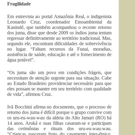
Fragilidade
Em entrevista ao portal Amazônia Real, o indigenista
Leonardo Cruz, coordenador Etnoambiental da
Kanindé, que também acompanhou o recente retorno
dos juma, disse que desde 2009 os índios juma tentam
regressar definitivamente ao território tradicional. Mas,
segundo ele, encontram dificuldades de sobrevivência
no lugar. “Faltam recursos da Funai, moradias,
assistência de saúde, educação e até o fornecimento de
água potável”.
“Os juma são um povo em condições frágeis, que
necessitam de atenção urgente para sua situação. Cabe
ao Estado Brasileiro providenciar necessário para que
eles possam se manter em seu território com qualidade
de vida”, afirmou Cruz.
Ivã Bocchini afirma no documento, que o processo de
retorno dos juma é difícil porque o grupo convive com
os uru-eu-wau-wau da aldeia do Alto Jamari (RO) há
14 anos. Aruká e suas filhas casaram-se e participam
das cerimônias e rituais dos uru-eu-wau-wau.
“Crianças nasceram fruto do casamento inter-étnico,