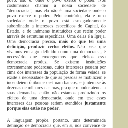
povo, isto é, onde o povo exerce o poder. Nós
costumamos chamar a nossa sociedade de
“democracia”, mas ela não é uma sociedade onde o
povo exerce o poder. Pelo contrário, ela é uma
sociedade onde o povo está esmagadoramente
subordinado a interesses específicos do Capital, do
Estado, e de inúmeras instituições que retém poder
através de estruturas específicas. Uma delas é a Igreja.
Uma democracia precisa,
mais do que ter uma
definição, produzir certos efeitos
. Não basta que
vivamos em algo definido como uma democracia, é
necessário que enxerguemos que efeitos essa
democracia produz. Se existem instituições
extremamente poderosas, cujos interesses passam por
cima dos interesses da população de forma velada, se
existe a necessidade de que as pessoas se mobilizem e
incendeiem ônibus e destruam bancos, e juntem-se às
dezenas de milhares nas ruas, pra que o poder atenda a
suas demandas, então não estamos produzindo os
efeitos de uma democracia, onde em tese esses
interesses das pessoas seriam atendidos
justamente
porque elas estão no poder
.
A linguagem propõe, portanto, uma determinada
definição de democracia que, em si, nos convence de