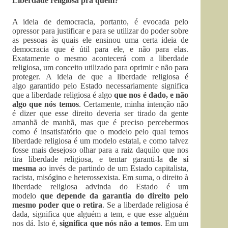
Liberdade religiosa pra quem?
A ideia de democracia, portanto, é evocada pelo
opressor para justificar e para se utilizar do poder sobre
as pessoas às quais ele ensinou uma certa ideia de
democracia que é útil para ele, e não para elas.
Exatamente o mesmo acontecerá com a liberdade
religiosa, um conceito utilizado para oprimir e não para
proteger. A ideia de que a liberdade religiosa é
algo garantido pelo Estado necessariamente significa
que a liberdade religiosa é algo
que nos é dado, e não
algo que nós temos
. Certamente, minha intenção não
é dizer que esse direito deveria ser tirado da gente
amanhã de manhã, mas que é preciso percebermos
como é insatisfatório que o modelo pelo qual temos
liberdade religiosa é um modelo estatal, e como talvez
fosse mais desejoso olhar para a raiz daquilo que nos
tira liberdade religiosa, e tentar garanti-la
de si
mesma
ao invés de partindo de um Estado capitalista,
racista, misógino e heterossexista. Em suma, o direito à
liberdade religiosa advinda do Estado é um
modelo
que depende da garantia do direito pelo
mesmo poder que o retira
. Se a liberdade religiosa é
dada, significa que alguém a tem, e que esse alguém
nos dá. Isto é,
significa que nós não a temos
. Em um