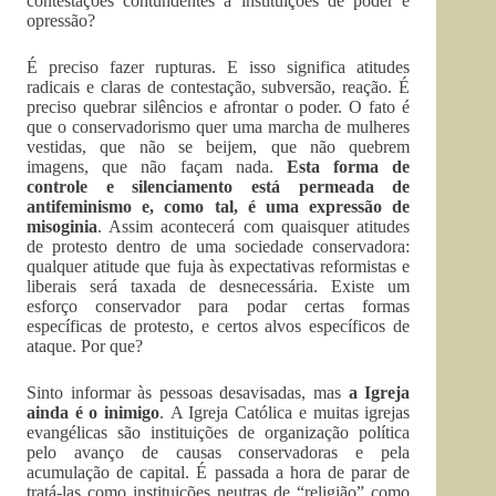
contestações contundentes a instituições de poder e
opressão?
É preciso fazer rupturas. E isso significa atitudes
radicais e claras de contestação, subversão, reação. É
preciso quebrar silêncios e afrontar o poder. O fato é
que o conservadorismo quer uma marcha de mulheres
vestidas, que não se beijem, que não quebrem
imagens, que não façam nada.
Esta forma de
controle e silenciamento está permeada de
antifeminismo e, como tal, é uma expressão de
misoginia
. Assim acontecerá com quaisquer atitudes
de protesto dentro de uma sociedade conservadora:
qualquer atitude que fuja às expectativas reformistas e
liberais será taxada de desnecessária. Existe um
esforço conservador para podar certas formas
específicas de protesto, e certos alvos específicos de
ataque. Por que?
Sinto informar às pessoas desavisadas, mas
a Igreja
ainda é o inimigo
. A Igreja Católica e muitas igrejas
evangélicas são instituições de organização política
pelo avanço de causas conservadoras e pela
acumulação de capital. É passada a hora de parar de
tratá-las como instituições neutras de “religião” como