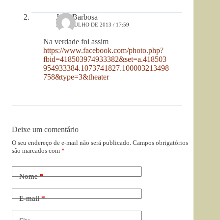
João Barbosa
28 DE JULHO DE 2013 / 17:59
Na verdade foi assim
https://www.facebook.com/photo.php?
fbid=418503974933382&set=a.418503
954933384.1073741827.100003213498
758&type=3&theater
Deixe um comentário
O seu endereço de e-mail não será publicado.
Campos obrigatórios
são marcados com
*
Nome
*
E-mail
*