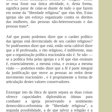
se essa fosse sua única atividade, e, desta forma,
significa parar de calar-se diante de tudo o que fazem
em nome da “liberdade religiosa” que elas têm. Estas
igrejas são um esforço organizado contra os direitos
das mulheres, das pessoas não-heterossexuais e das
pessoas trans*.
Até que ponto podemos dizer que o caráter político
das igrejas está desvinculado de seu caráter religioso?
Se pudéssemos dizer que está, então seria cabível dizer
que a fé professada, o rito religioso, é indiferente, mas
que a organização política reacionária não é. Se não —
se a política feita pelas igrejas e a fé que elas ensinam
é, essencialmente, a mesma coisa, e avança a mesma
visão — podemos então dizer que a fé é parte integral
da justificação que move as pessoas ao redor deste
movimento reacionário , e é propriamente a forma de
articulação destes valores conservadores.
Enxergar isto da ótica de quem separa as duas coisas
oferece capacidades diplomáticas ótimas para
combater a igreja preservando o sentimento
democrático-reformista de “liberdade religiosa”, a
segunda possibilidade, a de que talvez a religião e a