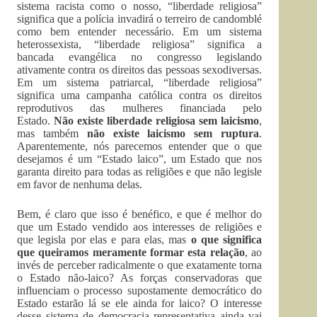
sistema racista como o nosso, “liberdade religiosa”
significa que a polícia invadirá o terreiro de candomblé
como bem entender necessário. Em um sistema
heterossexista, “liberdade religiosa” significa a
bancada evangélica no congresso legislando
ativamente contra os direitos das pessoas sexodiversas.
Em um sistema patriarcal, “liberdade religiosa”
significa uma campanha católica contra os direitos
reprodutivos das mulheres financiada pelo
Estado.
Não existe liberdade religiosa sem laicismo
,
mas também
não existe laicismo sem ruptura
.
Aparentemente, nós parecemos entender que o que
desejamos é um “Estado laico”, um Estado que nos
garanta direito para todas as religiões e que não legisle
em favor de nenhuma delas.
Bem, é claro que isso é benéfico, e que é melhor do
que um Estado vendido aos interesses de religiões e
que legisla por elas e para elas, mas
o que significa
que queiramos meramente formar esta relação
, ao
invés de perceber radicalmente o que exatamente torna
o Estado não-laico? As forças conservadoras que
influenciam o processo supostamente democrático do
Estado estarão lá se ele ainda for laico? O interesse
desse sistema de democracia representativa ainda vai