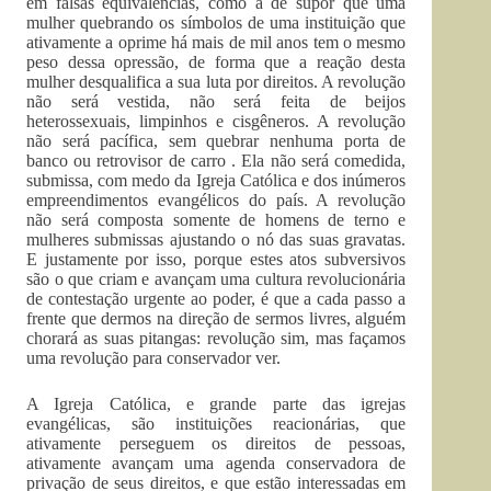
em falsas equivalências, como a de supor que uma
mulher quebrando os símbolos de uma instituição que
ativamente a oprime há mais de mil anos tem o mesmo
peso dessa opressão, de forma que a reação desta
mulher desqualifica a sua luta por direitos. A revolução
não será vestida, não será feita de beijos
heterossexuais, limpinhos e cisgêneros. A revolução
não será pacífica, sem quebrar nenhuma porta de
banco ou retrovisor de carro . Ela não será comedida,
submissa, com medo da Igreja Católica e dos inúmeros
empreendimentos evangélicos do país. A revolução
não será composta somente de homens de terno e
mulheres submissas ajustando o nó das suas gravatas.
E justamente por isso, porque estes atos subversivos
são o que criam e avançam uma cultura revolucionária
de contestação urgente ao poder, é que a cada passo a
frente que dermos na direção de sermos livres, alguém
chorará as suas pitangas: revolução sim, mas façamos
uma revolução para conservador ver.
A Igreja Católica, e grande parte das igrejas
evangélicas, são instituições reacionárias, que
ativamente perseguem os direitos de pessoas,
ativamente avançam uma agenda conservadora de
privação de seus direitos, e que estão interessadas em