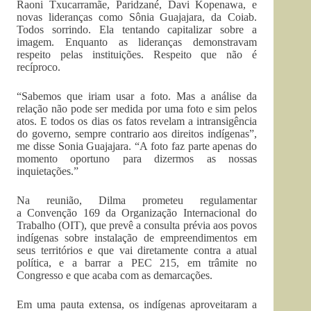
Raoni Txucarramãe, Paridzané, Davi Kopenawa, e
novas lideranças como Sônia Guajajara, da Coiab.
Todos sorrindo. Ela tentando capitalizar sobre a
imagem. Enquanto as lideranças demonstravam
respeito pelas instituições. Respeito que não é
recíproco.
“Sabemos que iriam usar a foto. Mas a análise da
relação não pode ser medida por uma foto e sim pelos
atos. E todos os dias os fatos revelam a intransigência
do governo, sempre contrario aos direitos indígenas”,
me disse Sonia Guajajara. “A foto faz parte apenas do
momento oportuno para dizermos as nossas
inquietações.”
Na reunião, Dilma prometeu regulamentar
a Convenção 169 da Organização Internacional do
Trabalho (OIT), que prevê a consulta prévia aos povos
indígenas sobre instalação de empreendimentos em
seus territórios e que vai diretamente contra a atual
política, e a barrar a PEC 215, em trâmite no
Congresso e que acaba com as demarcações.
Em uma pauta extensa, os indígenas aproveitaram a