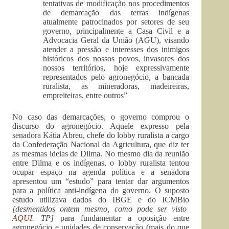
tentativas de modificação nos procedimentos
de demarcação das terras indígenas
atualmente patrocinados por setores de seu
governo, principalmente a Casa Civil e a
Advocacia Geral da União (AGU), visando
atender a pressão e interesses dos inimigos
históricos dos nossos povos, invasores dos
nossos territórios, hoje expressivamente
representados pelo agronegócio, a bancada
ruralista, as mineradoras, madeireiras,
empreiteiras, entre outros”
No caso das demarcações, o governo comprou o
discurso do agronegócio. Aquele expresso pela
senadora Kátia Abreu, chefe do lobby ruralista a cargo
da Confederação Nacional da Agricultura, que diz ter
as mesmas ideias de Dilma. No mesmo dia da reunião
entre Dilma e os indígenas, o lobby ruralista tentou
ocupar espaço na agenda política e a senadora
apresentou um “estudo” para tentar dar argumentos
para a política anti-indígena do governo. O suposto
estudo utilizava dados do IBGE e do ICMBio
[desmentidos ontem mesmo, como pode ser visto
AQUI
. TP]
para fundamentar a oposição entre
agronegócio e unidades de conservação (mais do que