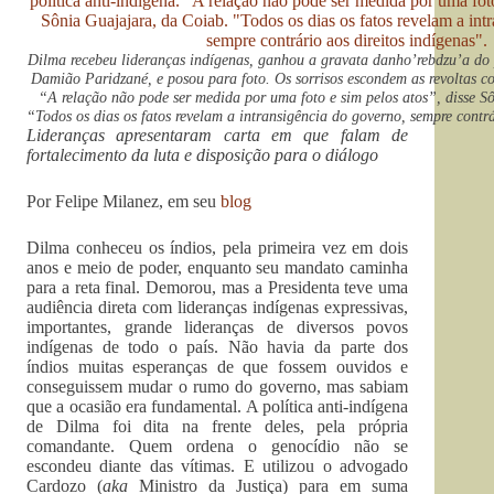
Dilma recebeu lideranças indígenas, ganhou a gravata danho’rebdzu’a do
Damião Paridzané, e posou para foto. Os sorrisos escondem as revoltas co
“A relação não pode ser medida por uma foto e sim pelos atos”, disse S
“Todos os dias os fatos revelam a intransigência do governo, sempre contrá
Lideranças apresentaram carta em que falam de
fortalecimento da luta e disposição para o diálogo
Por Felipe Milanez, em seu
blog
Dilma conheceu os índios, pela primeira vez em dois
anos e meio de poder, enquanto seu mandato caminha
para a reta final. Demorou, mas a Presidenta teve uma
audiência direta com lideranças indígenas expressivas,
importantes, grande lideranças de diversos povos
indígenas de todo o país. Não havia da parte dos
índios muitas esperanças de que fossem ouvidos e
conseguissem mudar o rumo do governo, mas sabiam
que a ocasião era fundamental. A política anti-indígena
de Dilma foi dita na frente deles, pela própria
comandante. Quem ordena o genocídio não se
escondeu diante das vítimas. E utilizou o advogado
Cardozo (
aka
Ministro da Justiça) para em suma