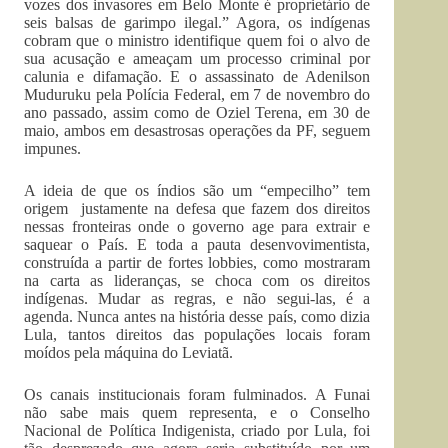
vozes dos invasores em Belo Monte é proprietário de
seis balsas de garimpo ilegal.” Agora, os indígenas
cobram que o ministro identifique quem foi o alvo de
sua acusação e ameaçam um processo criminal por
calunia e difamação. E o assassinato de Adenilson
Muduruku pela Polícia Federal, em 7 de novembro do
ano passado, assim como de Oziel Terena, em 30 de
maio, ambos em desastrosas operações da PF, seguem
impunes.
A ideia de que os índios são um “empecilho” tem
origem justamente na defesa que fazem dos direitos
nessas fronteiras onde o governo age para extrair e
saquear o País. E toda a pauta desenvovimentista,
construída a partir de fortes lobbies, como mostraram
na carta as lideranças, se choca com os direitos
indígenas. Mudar as regras, e não segui-las, é a
agenda. Nunca antes na história desse país, como dizia
Lula, tantos direitos das populações locais foram
moídos pela máquina do Leviatã.
Os canais institucionais foram fulminados. A Funai
não sabe mais quem representa, e o Conselho
Nacional de Política Indigenista, criado por Lula, foi