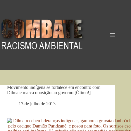
Pular
para
o
conteúdo
Movimento indígena se fortalece em encontro com
Dilma e marca oposição ao governo [Ótimo!]
13 de julho de 2013