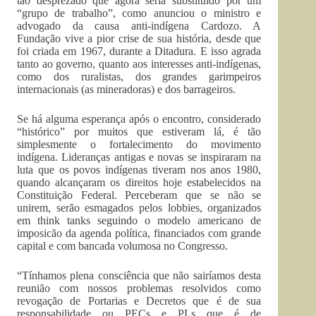
tão desprezado que agora seria substituído por um
“grupo de trabalho”, como anunciou o ministro e
advogado da causa anti-indígena Cardozo. A
Fundação vive a pior crise de sua história, desde que
foi criada em 1967, durante a Ditadura. E isso agrada
tanto ao governo, quanto aos interesses anti-indígenas,
como dos ruralistas, dos grandes garimpeiros
internacionais (as mineradoras) e dos barrageiros.
Se há alguma esperança após o encontro, considerado
“histórico” por muitos que estiveram lá, é tão
simplesmente o fortalecimento do movimento
indígena. Lideranças antigas e novas se inspiraram na
luta que os povos indígenas tiveram nos anos 1980,
quando alcançaram os direitos hoje estabelecidos na
Constituição Federal. Perceberam que se não se
unirem, serão esmagados pelos lobbies, organizados
em think tanks seguindo o modelo americano de
imposicão da agenda política, financiados com grande
capital e com bancada volumosa no Congresso.
“Tínhamos plena consciência que não sairíamos desta
reunião com nossos problemas resolvidos como
revogação de Portarias e Decretos que é de sua
responsabilidade ou PECs e PLs que é de