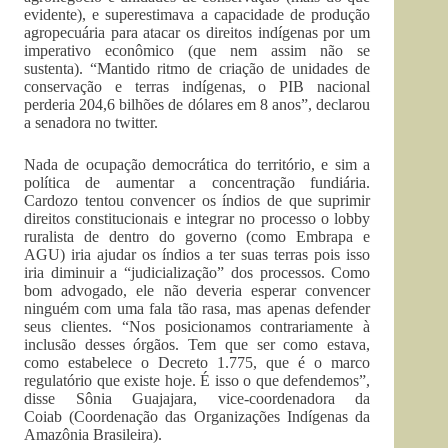
evidente), e superestimava a capacidade de produção
agropecuária para atacar os direitos indígenas por um
imperativo econômico (que nem assim não se
sustenta). “Mantido ritmo de criação de unidades de
conservação e terras indígenas, o PIB nacional
perderia 204,6 bilhões de dólares em 8 anos”, declarou
a senadora no twitter.
Nada de ocupação democrática do território, e sim a
política de aumentar a concentração fundiária.
Cardozo tentou convencer os índios de que suprimir
direitos constitucionais e integrar no processo o lobby
ruralista de dentro do governo (como Embrapa e
AGU) iria ajudar os índios a ter suas terras pois isso
iria diminuir a “judicialização” dos processos. Como
bom advogado, ele não deveria esperar convencer
ninguém com uma fala tão rasa, mas apenas defender
seus clientes. “Nos posicionamos contrariamente à
inclusão desses órgãos. Tem que ser como estava,
como estabelece o Decreto 1.775, que é o marco
regulatório que existe hoje. É isso o que defendemos”,
disse Sônia Guajajara, vice-coordenadora da
Coiab (Coordenação das Organizações Indígenas da
Amazônia Brasileira).