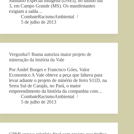
Sanitário Especial Indígena (DSEI), no último dia
3, em Campo Grande (MS). Os manifestantes
exigiam a saída…
CombateRacismoAmbiental
5 de julho de 2013
Vergonha!! Ibama autoriza maior projeto de
mineração da história da Vale
Por André Borges e Francisco Góes, Valor
Economico A Vale obteve a peça que faltava para
levar adiante o projeto de minério de ferro S11D, na
Serra Sul de Carajás, no Pará, o maior
empreendimento da história da companhia com…
CombateRacismoAmbiental
5 de julho de 2013