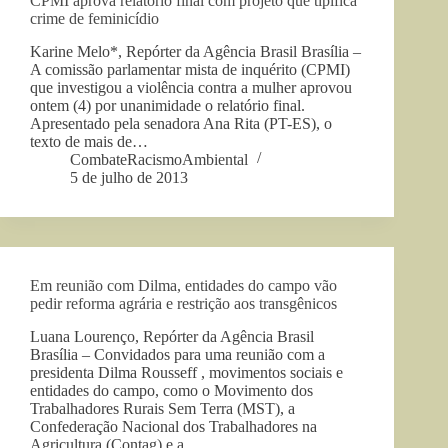
CPMI aprova relatório final com projeto que tipifica
crime de feminicídio
Karine Melo*, Repórter da Agência Brasil Brasília –
A comissão parlamentar mista de inquérito (CPMI)
que investigou a violência contra a mulher aprovou
ontem (4) por unanimidade o relatório final.
Apresentado pela senadora Ana Rita (PT-ES), o
texto de mais de…
CombateRacismoAmbiental
5 de julho de 2013
Em reunião com Dilma, entidades do campo vão
pedir reforma agrária e restrição aos transgênicos
Luana Lourenço, Repórter da Agência Brasil
Brasília – Convidados para uma reunião com a
presidenta Dilma Rousseff , movimentos sociais e
entidades do campo, como o Movimento dos
Trabalhadores Rurais Sem Terra (MST), a
Confederação Nacional dos Trabalhadores na
Agricultura (Contag) e a…