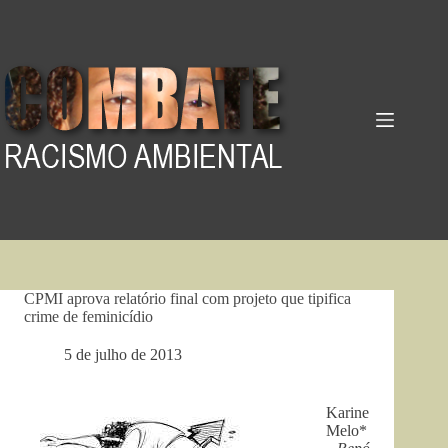
Pular
para
o
conteúdo
CPMI aprova relatório final com projeto que tipifica
crime de feminicídio
5 de julho de 2013
Karine
Melo*