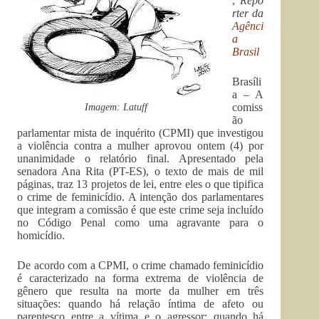
,
Repó
rter da
Agênci
a
Brasil
Brasíli
a – A
Imagem: Latuff
comiss
ão
parlamentar mista de inquérito (CPMI) que investigou
a violência contra a mulher aprovou ontem (4) por
unanimidade o relatório final. Apresentado pela
senadora Ana Rita (PT-ES), o texto de mais de mil
páginas, traz 13 projetos de lei, entre eles o que tipifica
o crime de feminicídio. A intenção dos parlamentares
que integram a comissão é que este crime seja incluído
no Código Penal como uma agravante para o
homicídio.
De acordo com a CPMI, o crime chamado feminicídio
é caracterizado na forma extrema de violência de
gênero que resulta na morte da mulher em três
situações: quando há relação íntima de afeto ou
parentesco entre a vítima e o agressor; quando há