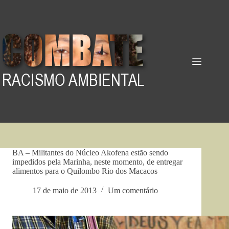
Pular
para
o
conteúdo
BA – Militantes do Núcleo Akofena estão sendo
impedidos pela Marinha, neste momento, de entregar
alimentos para o Quilombo Rio dos Macacos
17 de maio de 2013
Um comentário