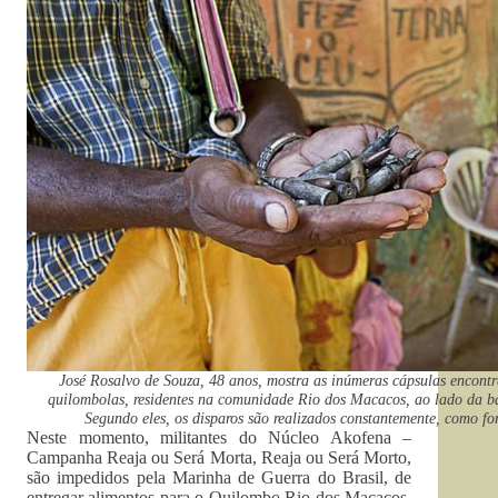
José Rosalvo de Souza, 48 anos, mostra as inúmeras cápsulas encontr
quilombolas, residentes na comunidade Rio dos Macacos, ao lado da b
Segundo eles, os disparos são realizados constantemente, como f
Neste momento, militantes do Núcleo Akofena –
Campanha Reaja ou Será Morta, Reaja ou Será Morto,
são impedidos pela Marinha de Guerra do Brasil, de
entregar alimentos para o Quilombo Rio dos Macacos.