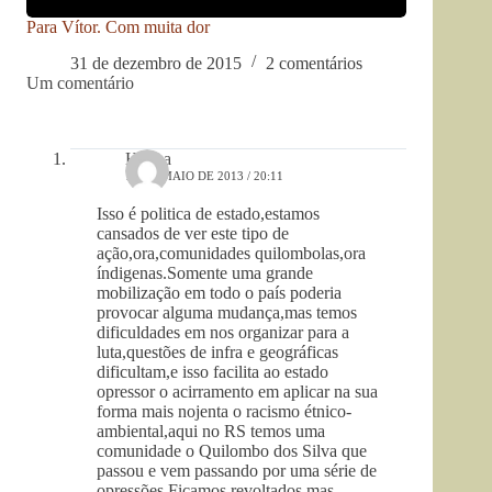
Para Vítor. Com muita dor
31 de dezembro de 2015
2 comentários
Um comentário
Hanna
17 DE MAIO DE 2013 / 20:11
Isso é politica de estado,estamos
cansados de ver este tipo de
ação,ora,comunidades quilombolas,ora
índigenas.Somente uma grande
mobilização em todo o país poderia
provocar alguma mudança,mas temos
dificuldades em nos organizar para a
luta,questões de infra e geográficas
dificultam,e isso facilita ao estado
opressor o acirramento em aplicar na sua
forma mais nojenta o racismo étnico-
ambiental,aqui no RS temos uma
comunidade o Quilombo dos Silva que
passou e vem passando por uma série de
opressões.Ficamos revoltados,mas