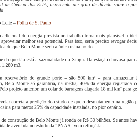
al de Ciência dos EUA, acrescenta um grão de dúvida sobre o pon
ia
 Leite –
Folha de S. Paulo
 adicional de energia prevista no trabalho torna mais plausível a ide
aproveitar melhor seu potencial. Para isso, seria preciso revogar dec
ica de que Belo Monte seria a única usina no rio.
e da questão está a sazonalidade do Xingu. Da estação chuvosa para a
 1.280 m3.
 reservatório de grande porte – são 500 km² – para armazenar á
m, Belo Monte só garantiria, na média, 40% da energia registrada 
elo projeto anterior, um colar de barragens alagaria 18 mil km² para g
evelar correta a predição do estudo de que o desmatamento na região 
 cairia para meros 25% da capacidade instalada, no pior cenário.
 de construção de Belo Monte já ronda os R$ 30 bilhões. Se antes havia
lidade aventada no estudo da “PNAS” vem reforçá-las.