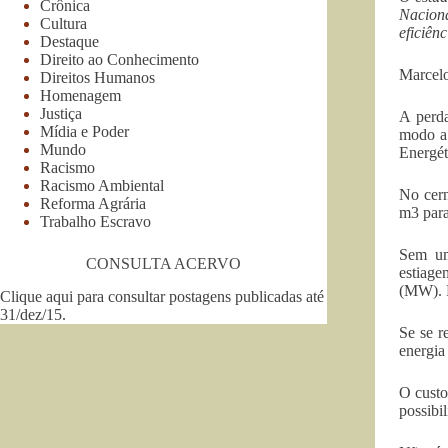
Crônica
Nacion
Cultura
eficiênc
Destaque
Direito ao Conhecimento
Marcelo
Direitos Humanos
Homenagem
Justiça
A perda
Mídia e Poder
modo a 
Mundo
Energét
Racismo
Racismo Ambiental
No cern
Reforma Agrária
m3 para
Trabalho Escravo
Sem um
CONSULTA ACERVO
estiage
(MW). P
Clique aqui para consultar postagens publicadas até
31/dez/15
.
Se se r
energia
O custo
possibi