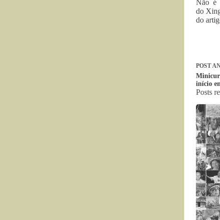
Não é a
do Xing
do artig
POST
AN
Minicurs
início e
Posts r