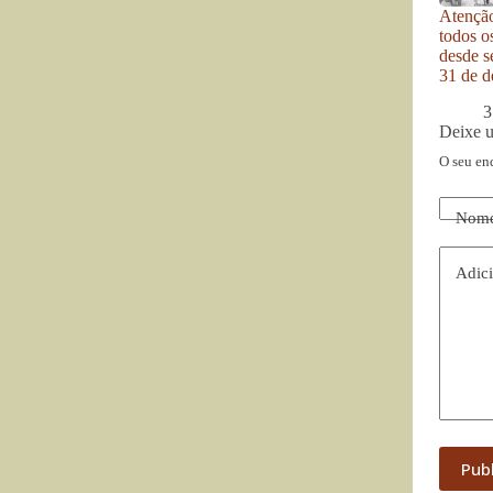
Atenção
todos o
desde se
31 de d
3
Deixe 
O seu en
Nom
Adici
Pub