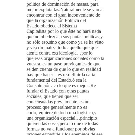
politica de dominación de masas, para
mejor explotarlas.Naturalmente se van a
encontrar con el gran inconveniente de
que la organización Politica del
Estado,obedece al Sistema
Capitalista,por lo que éste no hará nada
que no obedezca a sus pautas politicas,y
no sólo eso,sino que como ya se ha visto
y vé,criminaliza todo aquello que que
atenta contra esa ideología…por lo
que,esas organizaciones sociales como la
vuestra, es un paso previo,antes de que
se den cuenta de que lo que en realidad
hay que hacer…es re-definir la carta
fundamental del Estado.ó sea la
Constitución…ó lo que es mejor :Re
fundar el Estado con otras pautas
sociales, que tienen que ser
concensuadas previamente, es un
proceso,que generalmente no es
corto,requiere de toda una logística,y
una organización especial…principio
quieren las cosas,pero lo que de todas
formas no va a funcionar por obvias
razones es:pedirle a los enemigos de ese