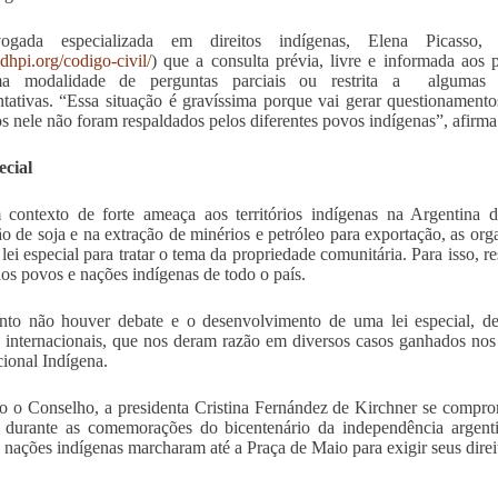
gada especializada em direitos indígenas, Elena Picasso
odhpi.org/codigo-civil/
) que a consulta prévia, livre e informada aos 
a modalidade de perguntas parciais ou restrita a algumas o
ntativas. “Essa situação é gravíssima porque vai gerar questionamentos
os nele não foram respaldados pelos diferentes povos indígenas”, afirm
ecial
contexto de forte ameaça aos territórios indígenas na Argentin
o de soja e na extração de minérios e petróleo para exportação, as org
lei especial para tratar o tema da propriedade comunitária. Para isso, r
aos povos e nações indígenas de todo o país.
to não houver debate e o desenvolvimento de uma lei especial, dev
s internacionais, que nos deram razão em diversos casos ganhados no
cional Indígena.
 o Conselho, a presidenta Cristina Fernández de Kirchner se compr
 durante as comemorações do bicentenário da independência argentin
 nações indígenas marcharam até a Praça de Maio para exigir seus direi