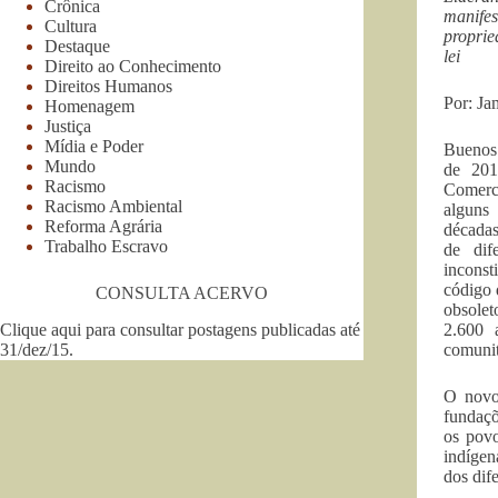
Crônica
manife
Cultura
proprie
Destaque
lei
Direito ao Conhecimento
Direitos Humanos
Por: Ja
Homenagem
Justiça
Mídia e Poder
Buenos 
Mundo
de 201
Racismo
Comerc
Racismo Ambiental
alguns
Reforma Agrária
décadas
Trabalho Escravo
de dif
inconst
código 
CONSULTA ACERVO
obsolet
Clique aqui para consultar postagens publicadas até
2.600 
31/dez/15
.
comunit
O novo 
fundaçõ
os povo
indígen
dos dif