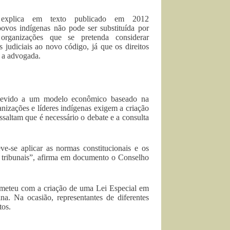
, explica em texto publicado em 2012
povos indígenas não pode ser substituída por
rganizações que se pretenda considerar
 judiciais ao novo código, já que os direitos
a a advogada.
a devido a um modelo econômico baseado na
anizações e líderes indígenas exigem a criação
essaltam que é necessário o debate e a consulta
e-se aplicar as normas constitucionais e os
s tribunais”, afirma em documento o Conselho
ometeu com a criação de uma Lei Especial em
a. Na ocasião, representantes de diferentes
tos.