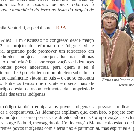
stam contra a inclusão de itens relativos à
dade comunitária da terra no texto do projeto de
mila Venturini, especial para a
RBA
Aires – Em discussão no congresso desde março
2, o projeto de reforma do Código Civil e
ial argentino pode promover um retrocesso em
 direitos indígenas conquistados nas últimas
. A denúncia é feita por organizações e lideranças
erentes povos ancestrais, para quem a lei é
itucional. O projeto tem como objetivo substituir o
que atualmente vigora no país – e que se encontra
Etnias indígenas ar
o. Entre os temas que discute em seus mais de
serem inc
artigos está o reconhecimento da propriedade
ária das terras indígenas.
código também equipara os povos indígenas a pessoas jurídicas pr
es e cooperativas. As lideranças explicam que, com isso, o projeto con
s indígenas como pessoas de direito público. O grupo exige a exclus
as. Jorge Nahuel, mensageiro da Confederação Mapuche do estado de Ne
erentes povos indígenas com a terra não é patrimonial, mas espiritual e, 