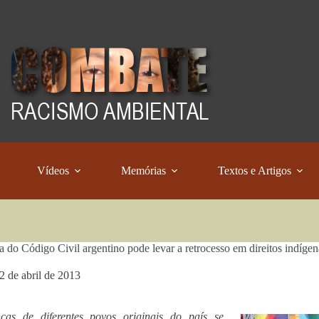
Vídeos
Memórias
Textos e Artigos
 do Código Civil argentino pode levar a retrocesso em direitos indígen
2 de abril de 2013
nças de diferentes povos originais do país se