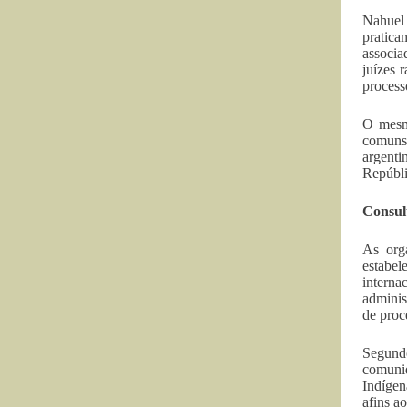
Nahuel 
pratica
associa
juízes 
process
O mesmo
comuns.
argenti
Repúbli
Consul
As org
estabe
interna
adminis
de proc
Segundo
comunid
Indígen
afins a