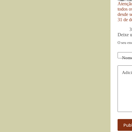
Atenção
todos o
desde se
31 de d
3
Deixe 
O seu en
Nom
Adici
Pub