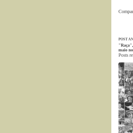
Compar
POST
AN
"Raça",
maio no
Posts r