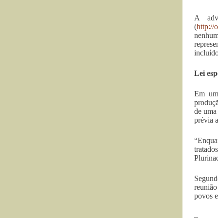
A advo
(
http://
nenhum
represe
incluíd
Lei esp
Em um 
produçã
de uma 
prévia 
“Enquan
tratado
Plurina
Segundo
reunião
povos e
–