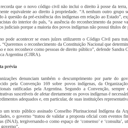
recorda que o novo código civil não inclui o direito à posse da terr
mente equivalente ao direito à propriedade. “A nenhum outro grupo se
do à questão da pré-existência dos indígenas em relação ao Estado”, exp
racistas do interior do país, “a ausência do reconhecimento da posse va
os judiciais porque a maioria dos povos indígenas não possui títulos de
 pode acontecer se esses juízes utilizarem o Código Civil para tra
 “Queremos o reconhecimento da Constituição Nacional que determina
no e nos reconhece como pessoas de direito público”, defende Sandra C
ca Argentina (CJIRA).
ta prévia
anizações denunciam também o descumprimento por parte do gover
lecido pela Convenção 169 sobre povos indígenas, da Organização
cionais ratificadas pela Argentina. Segundo a Convenção, sempre q
trativas suscetíveis de afetar diretamente os povos indígenas é necessár
edimentos adequados e, em particular, de suas instituições representativ
 um texto público assinado Conselho Plurinacional Indígena da Arge
ades, o governo “tratou de validar a proposta oficial com eventos fi
as (INAI), tergiversando-o como espaço de ‘consenso’ e ‘consulta’, uti
o governo”.