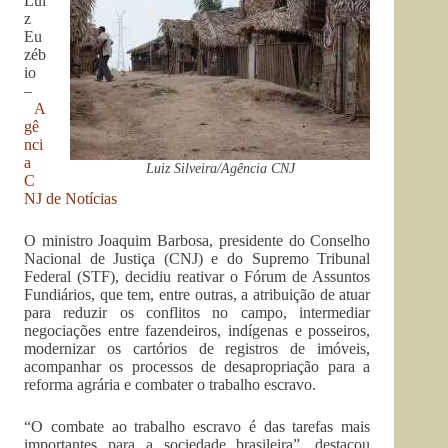
Lui
z
Eu
zéb
io
–
A
gê
nci
a
Luiz Silveira/Agência CNJ
C
NJ de Notícias
O ministro Joaquim Barbosa, presidente do Conselho
Nacional de Justiça (CNJ) e do Supremo Tribunal
Federal (STF), decidiu reativar o Fórum de Assuntos
Fundiários, que tem, entre outras, a atribuição de atuar
para reduzir os conflitos no campo, intermediar
negociações entre fazendeiros, indígenas e posseiros,
modernizar os cartórios de registros de imóveis,
acompanhar os processos de desapropriação para a
reforma agrária e combater o trabalho escravo.
“O combate ao trabalho escravo é das tarefas mais
importantes para a sociedade brasileira”, destacou