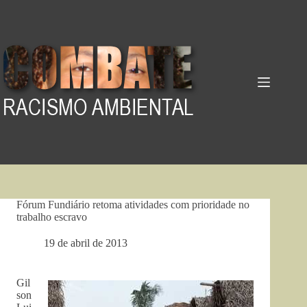
Pular
para
o
conteúdo
Fórum Fundiário retoma atividades com prioridade no
trabalho escravo
19 de abril de 2013
Gil
son