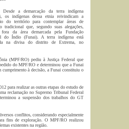
Desde a demarcação da terra indígena
i, os indígenas dessa etnia reivindicam a
ão do território para contemplar áreas de
o tradicional que, segundo suas alegações,
m fora da área demarcada pela Fundação
l do Índio (Funai). A terra indígena está
ada na divisa do distrito de Extrema, no
dônia (MPF/RO) pediu à Justiça Federal que
 ao pedido do MPF/RO e determinou que a Funai
Em cumprimento à decisão, a Funai constituiu o
2 para realizar as outras etapas do estudo de
m uma reclamação no Supremo Tribunal Federal
terminou a suspensão dos trabalhos do GT
 diversos conflitos, considerando especialmente
para fins de exploração. O MPF/RO realizou
lemas existentes na região.