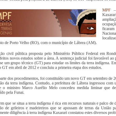
MPF
– 
Kaxarar
ampliaç
ocupaçã
ficara
Naciona
localiz
io de Porto Velho (RO), com o município de Lábrea (AM).
ão civil pública proposta pelo Ministério Público Federal em Ron
feitos novos estudos sobre a área. A sentença judicial foi favorável
ísse um grupo técnico (GT) para estudar os limites da terra indígena. 
o GT em abril de 2012 e concluiu a primeira etapa dos estudos.
rte dos procedimentos, foi constituído um novo GT em setembro de 201
ão da terra indígena. Contudo, a prefeitura de Lábrea ingressou co
e o ministro Marco Aurélio Melo concedeu medida liminar que de
uído pela Funai.
em que se situa a terra indígena é rica em recursos naturais e palco de
ão de grileiros e madeireiros que se apossam de terras da União 
mente diligência à terra indígena Kaxarari constatou estes diversos prob