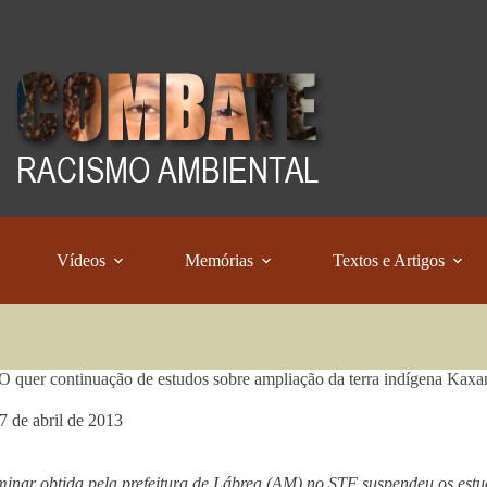
Vídeos
Memórias
Textos e Artigos
quer continuação de estudos sobre ampliação da terra indígena Kaxar
7 de abril de 2013
inar obtida pela prefeitura de Lábrea (AM) no STF suspendeu os estu