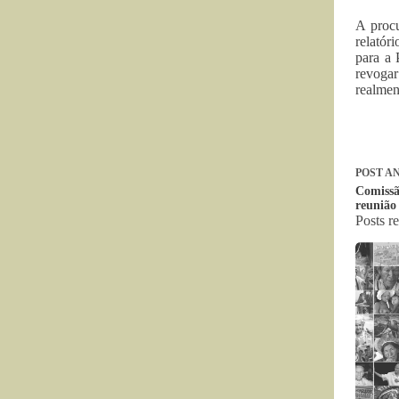
A procu
relatór
para a 
revogar
realmen
POST
AN
Comissã
reunião
Posts r