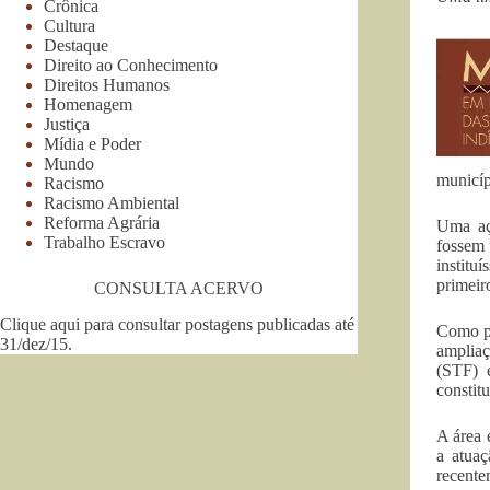
Crônica
Cultura
Destaque
Direito ao Conhecimento
Direitos Humanos
Homenagem
Justiça
Mídia e Poder
Mundo
municíp
Racismo
Racismo Ambiental
Reforma Agrária
Uma aç
Trabalho Escravo
fossem 
institu
primeir
CONSULTA ACERVO
Clique aqui para consultar postagens publicadas até
Como pa
31/dez/15
.
ampliaç
(STF) 
constit
A área 
a atuaç
recente