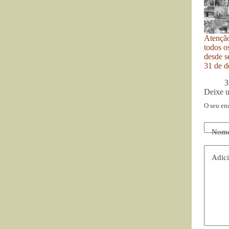
Atenção
todos o
desde se
31 de d
3
Deixe 
O seu en
Nom
Adici