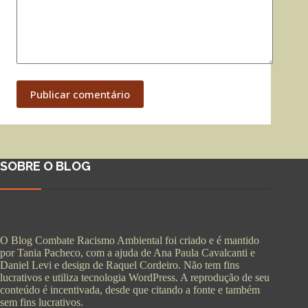
Publicar comentário
SOBRE O BLOG
O Blog Combate Racismo Ambiental foi criado e é mantido
por Tania Pacheco, com a ajuda de Ana Paula Cavalcanti e
Daniel Levi e design de Raquel Cordeiro. Não tem fins
lucrativos e utiliza tecnologia WordPress. A reprodução de seu
conteúdo é incentivada, desde que citando a fonte e também
sem fins lucrativos.