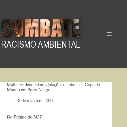
Pular
para
o
conteúdo
Mulheres denunciam violações de obras da Copa do
Mundo em Porto Alegre
8 de março de 2013
Da Página do MST