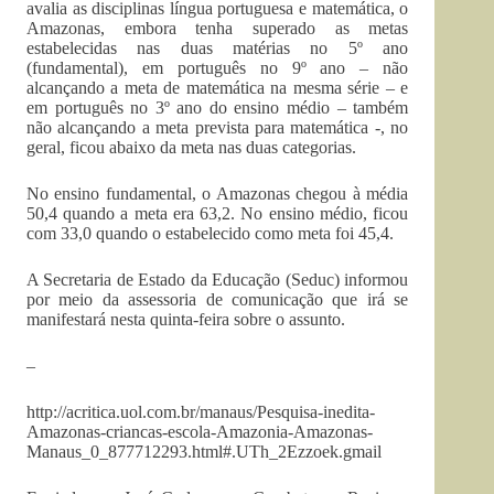
avalia as disciplinas língua portuguesa e matemática, o
Amazonas, embora tenha superado as metas
estabelecidas nas duas matérias no 5º ano
(fundamental), em português no 9º ano – não
alcançando a meta de matemática na mesma série – e
em português no 3º ano do ensino médio – também
não alcançando a meta prevista para matemática -, no
geral, ficou abaixo da meta nas duas categorias.
No ensino fundamental, o Amazonas chegou à média
50,4 quando a meta era 63,2. No ensino médio, ficou
com 33,0 quando o estabelecido como meta foi 45,4.
A Secretaria de Estado da Educação (Seduc) informou
por meio da assessoria de comunicação que irá se
manifestará nesta quinta-feira sobre o assunto.
–
http://acritica.uol.com.br/manaus/Pesquisa-inedita-
Amazonas-criancas-escola-Amazonia-Amazonas-
Manaus_0_877712293.html#.UTh_2Ezzoek.gmail