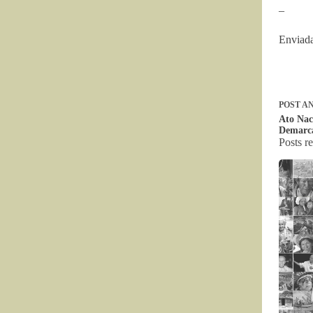
–
Enviada
POST
AN
Ato Nac
Demarc
Posts r