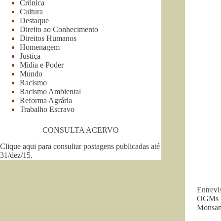
Crônica
Cultura
Destaque
Direito ao Conhecimento
Direitos Humanos
Homenagem
Justiça
Mídia e Poder
Mundo
Racismo
Racismo Ambiental
Reforma Agrária
Trabalho Escravo
CONSULTA ACERVO
Clique aqui para consultar postagens publicadas até
31/dez/15
.
Entrevi
OGMs q
Monsan