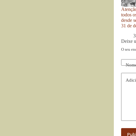
Atenção
todos o
desde se
31 de d
3
Deixe 
O seu en
Nom
Adici
Pub