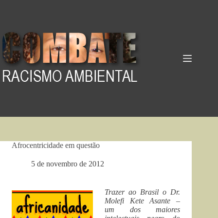
Pular
para
o
conteúdo
Afrocentricidade em questão
5 de novembro de 2012
Trazer ao Brasil o Dr.
Molefi Kete Asante –
um dos maiores