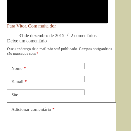
Para Vítor. Com muita dor
31 de dezembro de 2015
2 comentários
Deixe um comentário
O seu endereço de e-mail não será publicado.
Campos obrigatórios
são marcados com
*
Nome
*
E-mail
*
Site
Adicionar comentário
*