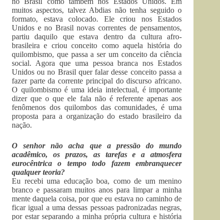
no Brasil como também nos Estados Unidos. Em
muitos aspectos, talvez Abdias não tenha seguido o
formato, estava colocado. Ele criou nos Estados
Unidos e no Brasil novas correntes de pensamentos,
partiu daquilo que estava dentro da cultura afro-
brasileira e criou conceito como aquela história do
quilombismo, que passa a ser um conceito da ciência
social. Agora que uma pessoa branca nos Estados
Unidos ou no Brasil quer falar desse conceito passa a
fazer parte da corrente principal do discurso africano.
O quilombismo é uma ideia intelectual, é importante
dizer que o que ele fala não é referente apenas aos
fenômenos dos quilombos das comunidades, é uma
proposta para a organização do estado brasileiro da
nação.
O senhor não acha que a pressão do mundo
acadêmico, os prazos, as tarefas e a atmosfera
eurocêntrica o tempo todo fazem embranquecer
qualquer teoria?
Eu recebi uma educação boa, como de um menino
branco e passaram muitos anos para limpar a minha
mente daquela coisa, por que eu estava no caminho de
ficar igual a uma dessas pessoas padronizadas negras,
por estar separando a minha própria cultura e história