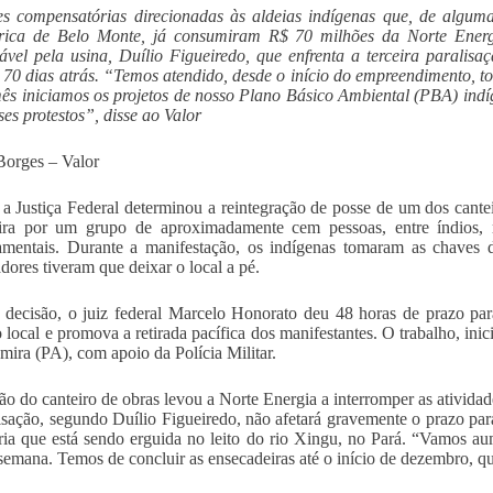
s compensatórias direcionadas às aldeias indígenas que, de algum
étrica de Belo Monte, já consumiram R$ 70 milhões da Norte Energ
ável pela usina, Duílio Figueiredo, que enfrenta a terceira parali
, 70 dias atrás. “Temos atendido, desde o início do empreendimento, 
ês iniciamos os projetos de nosso Plano Básico Ambiental (PBA) indíg
ses protestos”, disse ao Valor
orges – Valor
a Justiça Federal determinou a reintegração de posse de um dos cantei
feira por um grupo de aproximadamente cem pessoas, entre índios,
mentais. Durante a manifestação, os indígenas tomaram as chaves d
adores tiveram que deixar o local a pé.
decisão, o juiz federal Marcelo Honorato deu 48 horas de prazo pa
o local e promova a retirada pacífica dos manifestantes. O trabalho, in
mira (PA), com apoio da Polícia Militar.
ão do canteiro de obras levou a Norte Energia a interromper as ativida
isação, segundo Duílio Figueiredo, não afetará gravemente o prazo para
ria que está sendo erguida no leito do rio Xingu, no Pará. “Vamos a
 semana. Temos de concluir as ensecadeiras até o início de dezembro, 