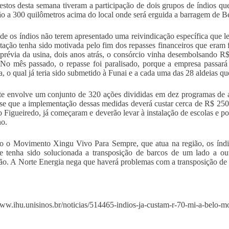
estos desta semana tiveram a participação de dois grupos de índios q
ão a 300 quilômetros acima do local onde será erguida a barragem de B
de os índios não terem apresentado uma reivindicação específica que le
tação tenha sido motivada pelo fim dos repasses financeiros que eram 
 prévia da usina, dois anos atrás, o consórcio vinha desembolsando R
 No mês passado, o repasse foi paralisado, porque a empresa passará 
a, o qual já teria sido submetido à Funai e a cada uma das 28 aldeias qu
e envolve um conjunto de 320 ações divididas em dez programas de a
se que a implementação dessas medidas deverá custar cerca de R$ 250 
 Figueiredo, já começaram e deverão levar à instalação de escolas e po
no.
 o Movimento Xingu Vivo Para Sempre, que atua na região, os índi
 tenha sido solucionada a transposição de barcos de um lado a out
ção. A Norte Energia nega que haverá problemas com a transposição de
www.ihu.unisinos.br/noticias/514465-indios-ja-custam-r-70-mi-a-belo-m