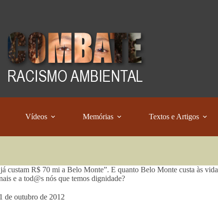
Vídeos
Memórias
Textos e Artigos
 já custam R$ 70 mi a Belo Monte”. E quanto Belo Monte custa às vid
onais e a tod@s nós que temos dignidade?
1 de outubro de 2012