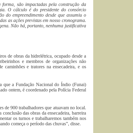
a forma, são impactadas pela construção da
ia. O cálculo é do presidente do consórcio
sação do empreendimento desde que assumiu o
todas as ações previstas em nosso cronograma.
ena. Não há, portanto, nenhuma justificativa
ros de obras da hidrelétrica, ocupado desde a
 ribeirinhos e membros de organizações não
e caminhões e tratores na ensecadeira, e os
ra que a Fundação Nacional do Índio (Funai)
iciado ontem, é coordenado pela Polícia Federal
des de 900 trabalhadores que atuavam no local.
 conclusão das obras da ensecadeira, barreira
umentar os turnos e trabalharemos também nos
quando começa o período das chuvas”, disse.