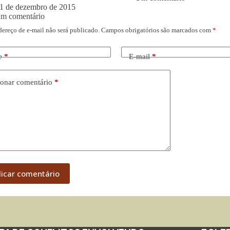
1 de dezembro de 2015
um comentário
dereço de e-mail não será publicado.
Campos obrigatórios são marcados com
*
e
*
E-mail
*
onar comentário
*
licar comentário