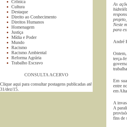
Crônica
As açõe
Cultura
hidrel
Destaque
respons
Direito ao Conhecimento
projeto
Direitos Humanos
Neste m
Homenagem
para es
Justiça
Mídia e Poder
André B
Mundo
Racismo
Racismo Ambiental
Ontem, 
Reforma Agrária
terça-
Trabalho Escravo
governa
trabalh
CONSULTA ACERVO
Em sua 
Clique aqui para consultar postagens publicadas até
entre n
31/dez/15
.
em Alta
A invas
A paral
provisó
fins de