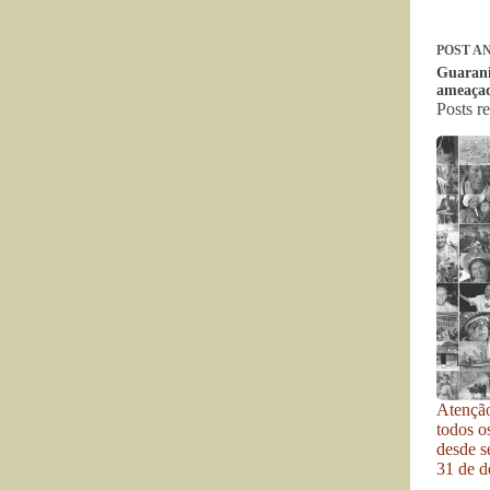
POST
AN
Guarani
ameaçad
Posts r
Atenção
todos o
desde se
31 de d