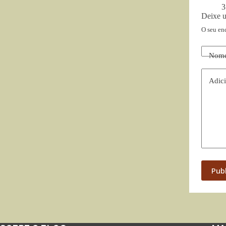
3
Deixe 
O seu en
Nom
Adici
Pub