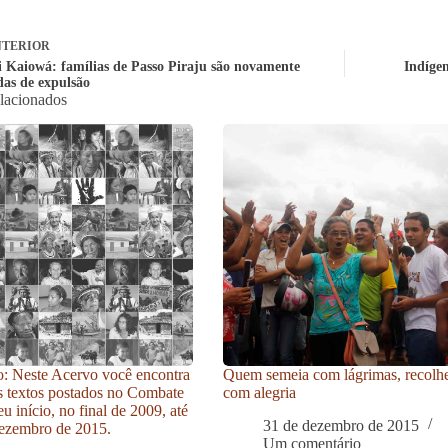
TERIOR
 Kaiowá: famílias de Passo Piraju são novamente
Indígen
as de expulsão
elacionados
: Neste Acervo você encontra
Quem semeia com lágrimas, recolh
s textos postados no Combate
com alegria
u início, no final de 2009, até
31 de dezembro de 2015
ezembro de 2015.
Um comentário