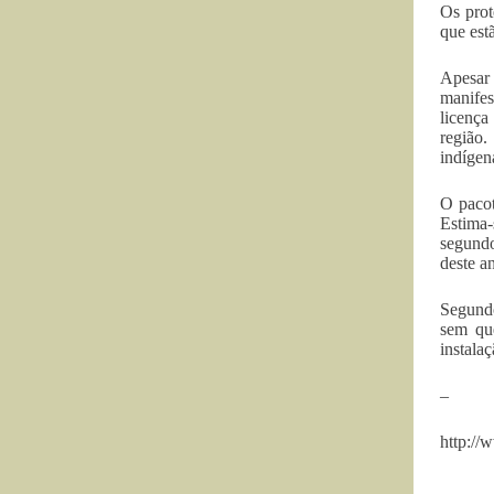
Os prot
que est
Apesar 
manifes
licença
região.
indígen
O pacot
Estima-
segundo
deste a
Segundo
sem que
instala
–
http://