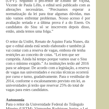
(UFV). Segundo o pró-reitor de Ensino de Viçosa,
Vicente de Paula Lélis, o edital será publicado com as
alterações necessárias. “Precisamos esperar a
normatização da lei para tirar algumas dúvidas, mas
não vamos enfrentar problemas. Nosso acesso é por
avaliação seriada e a última prova é a do Enem. Os
candidatos do Sisu só se inscrevem depois disso,
então, ainda temos uma folga.”
O reitor da Unifei, Renato de Aquino Faria Nunes, diz
que o edital ainda está sendo elaborado e também já
vai contar com a reserva de vagas, embora ele tenha
restrições ao conceito de cotas. “Lei tem que ser
cumprida. Ainda há tempo porque vamos usar o Sisu
com o mínimo exigido.” As instituições terão até 2016
para se adequar. De acordo com a legislação, a reserva
de vagas nas universidades e escolas técnicas ocorrerá
por curso e turno, gradativamente. Para o vestibular de
2014, conforme o escalonamento previsto em lei, as
universidades já terão que reservar 25% do total de
vagas para estes candidatos.
Autonomia
Para o reitor da Universidade Federal do Triângulo
Mineiro (UFTM), Virmondes Rodrigues Junior, a Lei