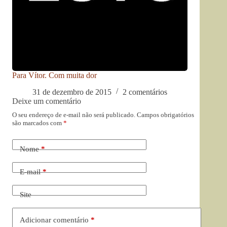
Para Vítor. Com muita dor
31 de dezembro de 2015
2 comentários
Deixe um comentário
O seu endereço de e-mail não será publicado.
Campos obrigatórios
são marcados com
*
Nome
*
E-mail
*
Site
Adicionar comentário
*