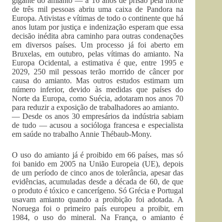
gigante do amianto — a 16 anos de prisão pela morte
de três mil pessoas abriu uma caixa de Pandora na
Europa. Ativistas e vítimas de todo o continente que há
anos lutam por justiça e indenização esperam que essa
decisão inédita abra caminho para outras condenações
em diversos países. Um processo já foi aberto em
Bruxelas, em outubro, pelas vítimas do amianto. Na
Europa Ocidental, a estimativa é que, entre 1995 e
2029, 250 mil pessoas terão morrido de câncer por
causa do amianto. Mas outros estudos estimam um
número inferior, devido às medidas que países do
Norte da Europa, como Suécia, adotaram nos anos 70
para reduzir a exposição de trabalhadores ao amianto.
— Desde os anos 30 empresários da indústria sabiam
de tudo — acusou a socióloga francesa e especialista
em saúde no trabalho Annie Thébaub-Mony.
O uso do amianto já é proibido em 66 países, mas só
foi banido em 2005 na União Europeia (UE), depois
de um período de cinco anos de tolerância, apesar das
evidências, acumuladas desde a década de 60, de que
o produto é tóxico e cancerígeno. Só Grécia e Portugal
usavam amianto quando a proibição foi adotada. A
Noruega foi o primeiro país europeu a proibir, em
1984, o uso do mineral. Na França, o amianto é