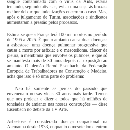
sangue contaminado com o vírus da Aids, estaria
tentando, segundo ativistas, evitar uma caça às bruxas:
melhor deixar que indenizações encerrem o caso. Mas,
após o julgamento de Turim, associações e sindicatos
aumentaram a pressão pelos processos.
Estima-se que a França terá 100 mil mortos no período
de 1995 a 2025. É que o amianto causa duas doenças:
a asbestose, uma doença pulmonar progressiva que
causa a morte por asfixia; e o mesotelioma, câncer da
pleura, a membrana que envolve os pulmões, e que só
se manifesta mais de 30 anos depois da exposição ao
amianto. O alemão Bernd Eisenbach, da Federação
Europeia de Trabalhadores na Construção e Madeira,
acha que isso é só uma parte do problema:
— Não há somente as perdas do passado que
envenenam nossas vidas 30 anos mais tarde. Temos
que nos projetar e dizer a todos que há milhões de
toneladas de amianto nas nossas construções — disse
Eisenbach no debate da TV Arte.
Asbestose é considerada doença ocupacional na
Alemanha desde 1933, enquanto o mesotelioma entrou