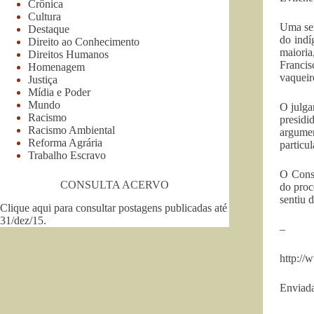
Crônica
Cultura
Uma sem
Destaque
do indí
Direito ao Conhecimento
maioria
Direitos Humanos
Francis
Homenagem
vaqueir
Justiça
Mídia e Poder
Mundo
O julga
Racismo
presidi
Racismo Ambiental
argumen
Reforma Agrária
particul
Trabalho Escravo
O Conse
CONSULTA ACERVO
do proc
sentiu 
Clique aqui para consultar postagens publicadas até
31/dez/15
.
–
http://
Enviada