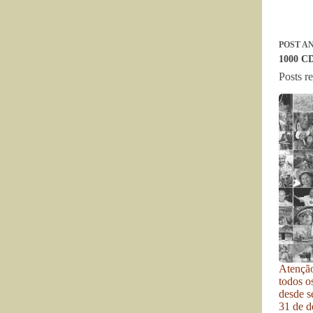
POST
AN
1000 CD
Posts r
Atenção
todos o
desde se
31 de d