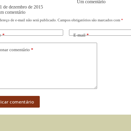
Um comentário
1 de dezembro de 2015
um comentário
dereço de e-mail não será publicado.
Campos obrigatórios são marcados com
*
e
*
E-mail
*
onar comentário
*
licar comentário