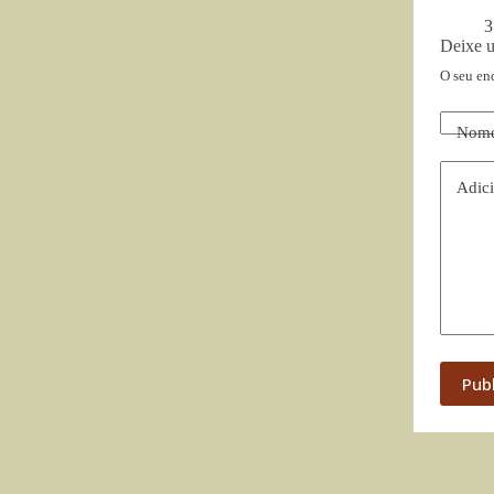
3
Deixe 
O seu en
Nom
Adici
Pub