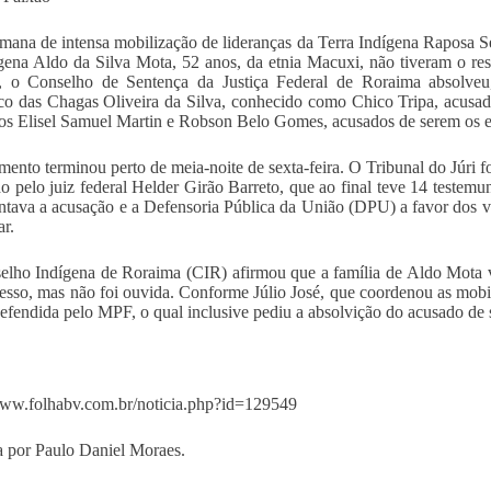
ana de intensa mobilização de lideranças da Terra Indígena Raposa Se
gena Aldo da Silva Mota, 52 anos, da etnia Macuxi, não tiveram o res
, o Conselho de Sentença da Justiça Federal de Roraima absolveu, 
co das Chagas Oliveira da Silva, conhecido como Chico Tripa, acusado
os Elisel Samuel Martin e Robson Belo Gomes, acusados de serem os e
mento terminou perto de meia-noite de sexta-feira. O Tribunal do Júri 
do pelo juiz federal Helder Girão Barreto, que ao final teve 14 teste
tava a acusação e a Defensoria Pública da União (DPU) a favor dos 
ar.
lho Indígena de Roraima (CIR) afirmou que a família de Aldo Mota va
esso, mas não foi ouvida. Conforme Júlio José, que coordenou as mobil
defendida pelo MPF, o qual inclusive pediu a absolvição do acusado de
www.folhabv.com.br/noticia.php?id=129549
 por Paulo Daniel Moraes.