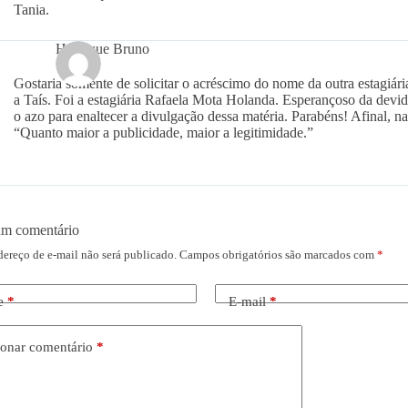
Tania.
Henrique Bruno
Gostaria somente de solicitar o acréscimo do nome da outra estagiár
a Taís. Foi a estagiária Rafaela Mota Holanda. Esperançoso da devid
o azo para enaltecer a divulgação dessa matéria. Parabéns! Afinal, 
“Quanto maior a publicidade, maior a legitimidade.”
um comentário
dereço de e-mail não será publicado.
Campos obrigatórios são marcados com
*
e
*
E-mail
*
onar comentário
*