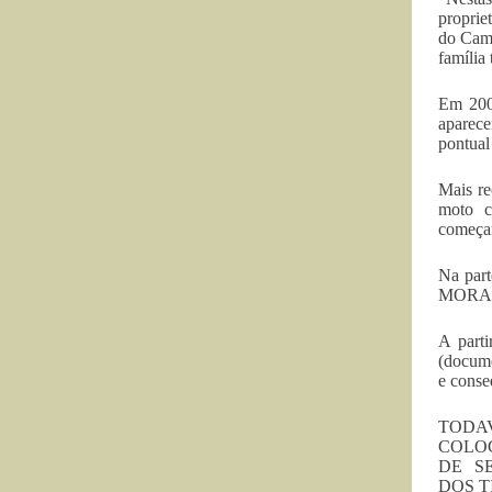
propri
do Cam
família
Em 2005
apare
pontual
Mais re
moto
começar
Na par
MORADO
A parti
(docume
e cons
TODAV
COLO
DE S
DOS T