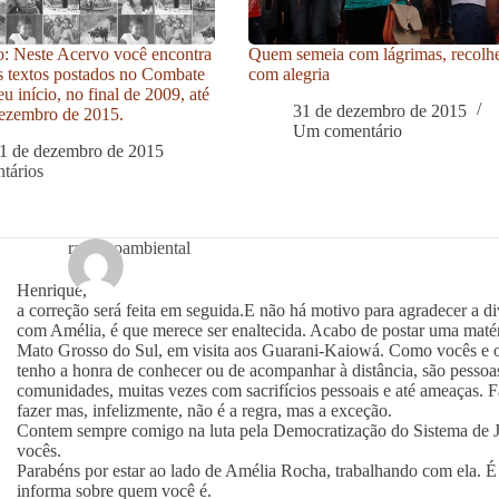
: Neste Acervo você encontra
Quem semeia com lágrimas, recolh
s textos postados no Combate
com alegria
u início, no final de 2009, até
31 de dezembro de 2015
ezembro de 2015.
Um comentário
1 de dezembro de 2015
tários
racismoambiental
Henrique,
a correção será feita em seguida.E não há motivo para agradecer a d
com Amélia, é que merece ser enaltecida. Acabo de postar uma matér
Mato Grosso do Sul, em visita aos Guarani-Kaiowá. Como vocês e ou
tenho a honra de conhecer ou de acompanhar à distância, são pessoas
comunidades, muitas vezes com sacrifícios pessoais e até ameaças.
fazer mas, infelizmente, não é a regra, mas a exceção.
Contem sempre comigo na luta pela Democratização do Sistema de 
vocês.
Parabéns por estar ao lado de Amélia Rocha, trabalhando com ela. 
informa sobre quem você é.