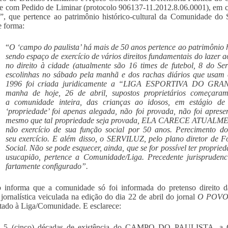
e com Pedido de Liminar (protocolo 906137-11.2012.8.06.0001), em c
a”, que pertence ao patrimônio histórico-cultural da Comunidade do 
e forma:
“
O ‘campo do paulista’ há mais de 50 anos pertence ao patrimônio h
sendo espaço de exercício de vários direitos fundamentais do lazer 
no direito à cidade (atualmente são 16 times de futebol, 8 do Se
escolinhas no sábado pela manhã e dos rachas diários que usam
1996 foi criada juridicamente a “LIGA ESPORTIVA DO GRA
manha de hoje, 26 de abril, supostos proprietários começar
a comunidade inteira, das crianças ao idosos, em estágio d
‘propriedade’ foi apenas alegada, não foi provada, não foi apre
mesmo que tal propriedade seja provada, ELA CARECE ATUAL
não exercício de sua função social por 50 anos. Perecimento d
seu exercício. E além disso, o SERVILUZ, pelo plano diretor de F
Social. Não se pode esquecer, ainda, que se for possível ter propri
usucapião, pertence a Comunidade/Liga. Precedente jurisprudenc
fartamente configurado”.
informa que a comunidade só foi informada do pretenso direito da 
 jornalística veiculada na edição do dia 22 de abril do jornal
O POV
tado à Liga/Comunidade. E esclarece:
s 5 (cinco) décadas de existência do CAMPO DO PAULISTA, a C