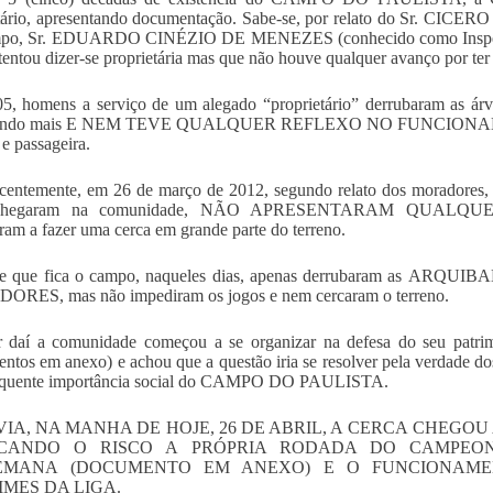
etário, apresentando documentação. Sabe-se, por relato do Sr. CI
po, Sr. EDUARDO CINÉZIO DE MENEZES (conhecido como Inspetor 
 tentou dizer-se proprietária mas que não houve qualquer avanço por ter
, homens a serviço de um alegado “proprietário” derrubaram as ár
cendo mais E NEM TEVE QUALQUER REFLEXO NO FUNCIONAM
 e passageira.
centemente, em 26 de março de 2012, segundo relato dos moradores, 
 chegaram na comunidade, NÃO APRESENTARAM QUA
am a fazer uma cerca em grande parte do terreno.
te que fica o campo, naqueles dias, apenas derrubaram as 
RES, mas não impediram os jogos e nem cercaram o terreno.
r daí a comunidade começou a se organizar na defesa do seu patrimô
ntos em anexo) e achou que a questão iria se resolver pela verdade do
equente importância social do CAMPO DO PAULISTA.
IA, NA MANHA DE HOJE, 26 DE ABRIL, A CERCA CHEGOU
CANDO O RISCO A PRÓPRIA RODADA DO CAMPEONA
EMANA (DOCUMENTO EM ANEXO) E O FUNCIONAME
IMES DA LIGA.