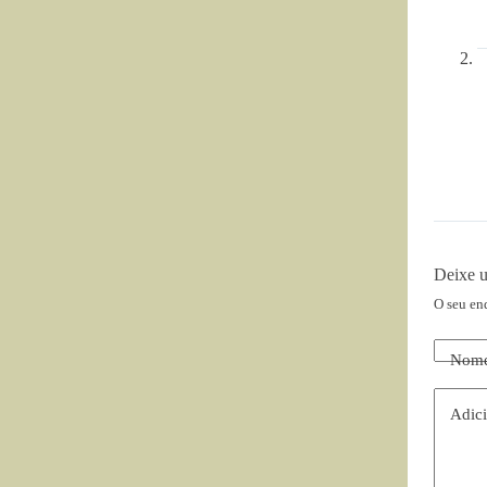
Deixe 
O seu en
Nom
Adici