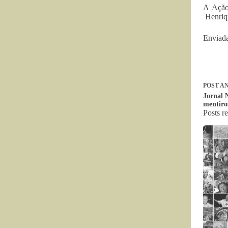
A Ação
Henriq
Enviada
POST
AN
Jornal 
mentiro
Posts r