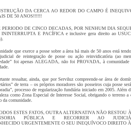
NSTRUÇÃO DA CERCA AO REDOR DO CAMPO É INEQUIV
S DE 50 ANOS!!!!!!
 PERIODO DE CINCO DECADAS, POR NENHUM DIA SEQUE
ININTERRUPTA E PACÍFICA e inclusive gera direito ao USUCAPI
).
idade que exerce a posse sobre a área há mais de 50 anos está tend
judicial de reintegração de posse ou ação reinvidicatória (ao me
iedade” foi apenas ALEGADA, não foi PROVADA, à comunidade nã
dade.
tante ressaltar, ainda, que por Serviluz compreende-se área de dom
etários” de terra – os próprios moradores são posseiros cuja posse se
radia”, processo de regularização fundiária iniciado em 2005. Além di
aleza como Zona Especial de Interesse Social, obrigando o terreno a 
o da comunidade.
ODOS ESTES FATOS, OUTRA ALTERNATIVA NÃO RESTOU
ENSORIA PÚBLICA E RECORRER AO JUDIC
HECIDO URGENTEMENTE O SEU INEQUÍVOCO DIREITO À