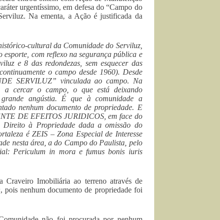
aráter urgentíssimo, em defesa do “Campo do
Serviluz. Na ementa, a Ação é justificada da
istórico-cultural da Comunidade do Serviluz,
ao esporte, com reflexo na segurança pública e
rviluz e 8 das redondezas, sem esquecer das
 continuamente o campo desde 1960). Desde
NDE SERVILUZ” vinculada ao campo. Na
am a cercar o campo, o que está deixando
e grande angústia. É que à comunidade a
sentado nenhum documento de propriedade. E
MENTE DE EFEITOS JURIDICOS, em face do
o Direito à Propriedade dada a omissão do
ortaleza é ZEIS – Zona Especial de Interesse
edade nesta área, a do Campo do Paulista, pelo
ial: Periculum in mora e fumus bonis iuris
Craveiro Imobiliária ao terreno através de
O
, pois nenhum documento de propriedade foi
omunidade não foi procurada por nenhum