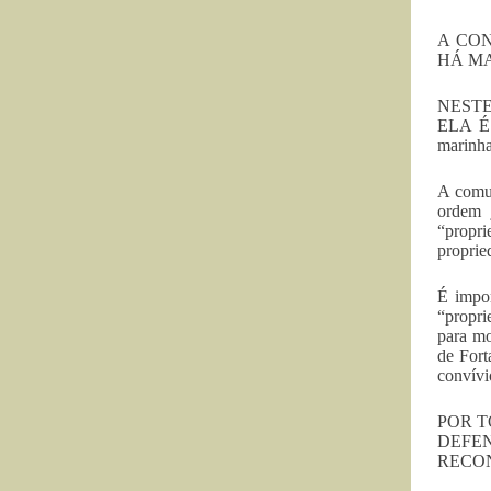
A CO
HÁ MAI
NESTE
ELA É 
marinha
A comun
ordem 
“propr
proprie
É impor
“propri
para mo
de Fort
convívi
POR T
DEF
RECON