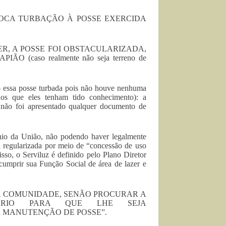
OCA TURBAÇÃO À POSSE EXERCIDA
R, A POSSE FOI OBSTACULARIZADA,
ÃO (caso realmente não seja terreno de
o essa posse turbada pois não houve nenhuma
nos que eles tenham tido conhecimento): a
o foi apresentado qualquer documento de
ínio da União, não podendo haver legalmente
rá regularizada por meio de “concessão de uso
sso, o Serviluz é definido pelo Plano Diretor
cumprir sua Função Social de área de lazer e
 À COMUNIDADE, SENÃO PROCURAR A
IÁRIO PARA QUE LHE SEJA
 MANUTENÇÃO DE POSSE”.