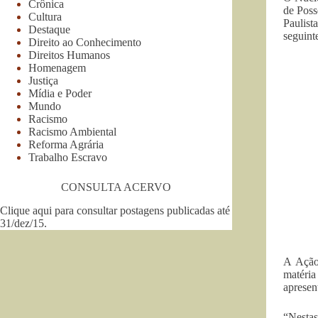
Crônica
de Poss
Cultura
Paulist
Destaque
seguint
Direito ao Conhecimento
Direitos Humanos
Homenagem
Justiça
Mídia e Poder
Mundo
Racismo
Racismo Ambiental
Reforma Agrária
Trabalho Escravo
CONSULTA ACERVO
Clique aqui para consultar postagens publicadas até
31/dez/15
.
A Ação 
matéria
apresen
“Nesta