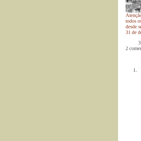
Atenção
todos o
desde se
31 de d
3
2 comen