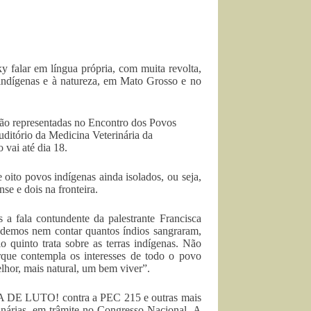
y falar em língua própria, com muita revolta,
 indígenas e à natureza, em Mato Grosso e no
ão representadas no Encontro dos Povos
uditório da Medicina Veterinária da
vai até dia 18.
oito povos indígenas ainda isolados, ou seja,
se e dois na fronteira.
a fala contundente da palestrante Francisca
odemos nem contar quantos índios sangraram,
o quinto trata sobre as terras indígenas. Não
que contempla os interesses de todo o povo
lhor, mais natural, um bem viver”.
NA DE LUTO! contra a PEC 215 e outras mais
inárias, em trâmite no Congresso Nacional. A