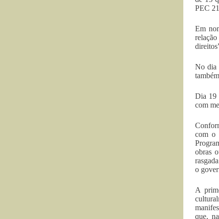
PEC 215
Em nom
relação
direito
No dia 
também 
Dia 19 
com med
Conform
com o “
Program
obras o
rasgada
o gover
A prim
cultura
manifes
que, n