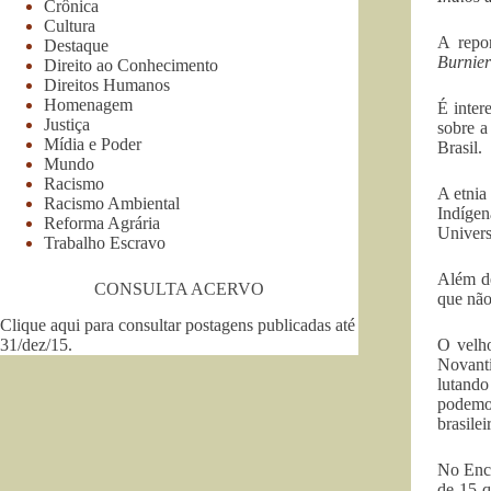
Crônica
Cultura
A repo
Destaque
Burnier
Direito ao Conhecimento
Direitos Humanos
Homenagem
É inter
Justiça
sobre a
Mídia e Poder
Brasil.
Mundo
Racismo
A etnia
Racismo Ambiental
Indígen
Reforma Agrária
Univers
Trabalho Escravo
Além de
CONSULTA ACERVO
que não
Clique aqui para consultar postagens publicadas até
31/dez/15
.
O velho
Novanti
lutando
podemos
brasile
No Enco
de 15 q