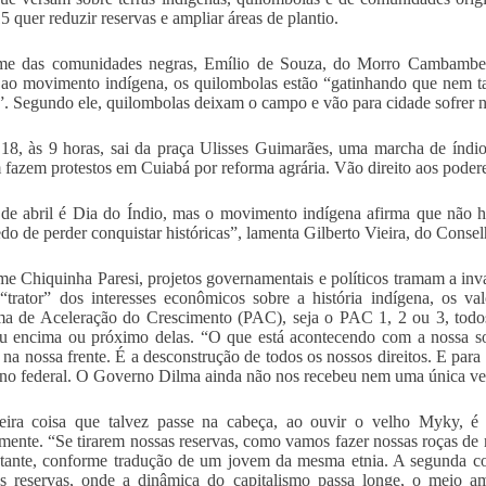
 quer reduzir reservas e ampliar áreas de plantio.
e das comunidades negras, Emílio de Souza, do Morro Cambambe,
 ao movimento indígena, os quilombolas estão “gatinhando que nem ta
s”. Segundo ele, quilombolas deixam o campo e vão para cidade sofrer na
18, às 9 horas, sai da praça Ulisses Guimarães, uma marcha de índi
fazem protestos em Cuiabá por reforma agrária. Vão direito aos poderes 
de abril é Dia do Índio, mas o movimento indígena afirma que não
o de perder conquistar históricas”, lamenta Gilberto Vieira, do Consel
e Chiquinha Paresi, projetos governamentais e políticos tramam a inva
trator” dos interesses econômicos sobre a história indígena, os va
a de Aceleração do Crescimento (PAC), seja o PAC 1, 2 ou 3, todo
u encima ou próximo delas. “O que está acontecendo com a nossa so
 na nossa frente. É a desconstrução de todos os nossos direitos. E par
no federal. O Governo Dilma ainda não nos recebeu nem uma única ve
eira coisa que talvez passe na cabeça, ao ouvir o velho Myky, é 
lmente. “Se tirarem nossas reservas, como vamos fazer nossas roças de 
tante, conforme tradução de um jovem da mesma etnia. A segunda coi
as reservas, onde a dinâmica do capitalismo passa longe, o meio 