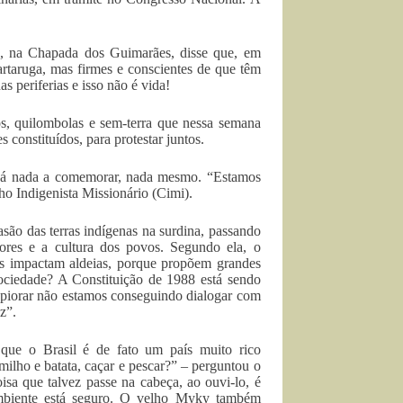
 na Chapada dos Guimarães, disse que, em
rtaruga, mas firmes e conscientes de que têm
s periferias e isso não é vida!
os, quilombolas e sem-terra que nessa semana
constituídos, para protestar juntos.
 há nada a comemorar, nada mesmo. “Estamos
ho Indigenista Missionário (Cimi).
são das terras indígenas na surdina, passando
lores e a cultura dos povos. Segundo ela, o
s impactam aldeias, porque propõem grandes
ciedade? A Constituição de 1988 está sendo
a piorar não estamos conseguindo dialogar com
z”.
que o Brasil é de fato um país muito rico
milho e batata, caçar e pescar?” – perguntou o
sa que talvez passe na cabeça, ao ouvi-lo, é
ambiente está seguro. O velho Myky também