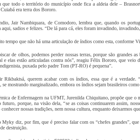
 que todo o território do município onde fica a aldeia dele – Brasno
Cuiabá era terra dos Bororo.
ndio, Jair Nambiquara, de Comodoro, lembra que, quando os portugue
 aqui, sadios e felizes. “De lá para cá, eles foram invadindo, invadindo
to tempo que não há uma articulação de índios como esta, conforme V
scar de olhos, podemos perder nossas terras, porque são grandes as 
l e elas estão articuladas contra nós”, reagiu Félix Bororo, que veio
Indigenista, puxada pelo padre Tom (PT-RO) é pequena”.
ir Rikbaktsá, querem acabar com os índios, essa que é a verdade. 
, se mostrando marginalizado, embora os índios sejam brasileiros como 
mica de Enfermagem na UFMT, Jurenilda Chiquitano, propõe que o mo
o futuro, porque, na visão dela, “se as coisas continuarem assim, noss
 conhecer nossas tradições, nem nossa cultura, enquanto deixarmos que
 Myky diz, por fim, que é preciso falar com os “chefes grandes”, que
 de destruição.