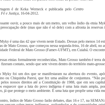
rtagem é de Keka Werneck e publicada pelo
Centro
 Fé e Justiça
, 16-04-2012.
essante ouvir, a pouco mais de um metro, um velho índio da etnia Myk
 preocupação dele (mas que não é só dele) com a afronta às reservas
 Myky é uma das 42 que vivem neste Estado. Dessas pelo menos 14 est
as de Mato Grosso, que começou nessa segunda-feira, 16 de abril, no a
idade Federal de Mato Grosso (Famev-UFMT), em Cuiabá. O encontro 
ssas etnias formalmente reconhecidas, Mato Grosso também é terra de 
 fizeram contato, sendo que sete vivem dentro do território mato-grossen
 Myky foi um dos que se manifestaram na abertura do evento, após 
no ou Chiquinha Paresi, que fez uma análise de conjuntura. “Não p
 pelos nossos direitos até a Constituição de 1988, que em seu capítul
 esquecer que a luta do povo indígena é uma luta mais ampla, por
iro, já que protege o meio ambiente. É uma luta que propõe uma vida me
ntro, índios de Mato Grosso farão debates, dias 16 e 17, na SEMA
ue versam sobre terras indígenas, quilombolas e de comunidades orig