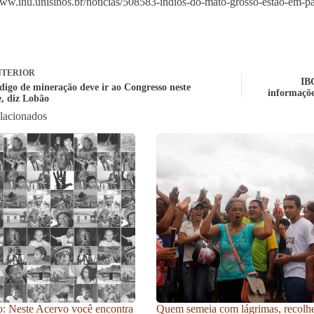
www.ihu.unisinos.br/noticias/508583-indios-do-mato-grosso-estao-em-
TERIOR
IBG
digo de mineração deve ir ao Congresso neste
informaçõe
e, diz Lobão
elacionados
: Neste Acervo você encontra
Quem semeia com lágrimas, recolh