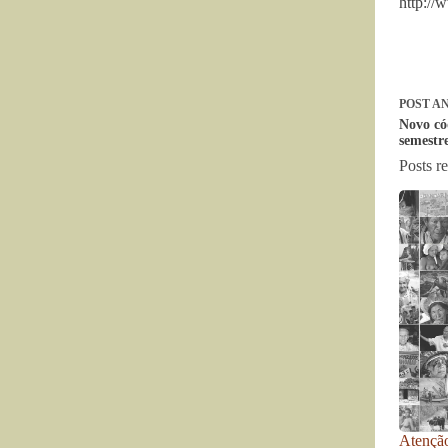
http://
POST
AN
Novo có
semestr
Posts r
Atenção