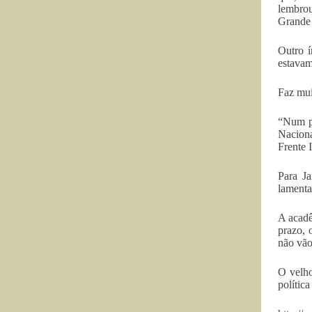
lembrou
Grande 
Outro í
estavam
Faz mui
“Num pi
Naciona
Frente 
Para Ja
lamenta
A acadê
prazo, 
não vão
O velho
política