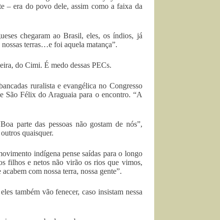
rte – era do povo dele, assim como a faixa da
ses chegaram ao Brasil, eles, os índios, já
, nossas terras…e foi aquela matança”.
ieira, do Cimi. É medo dessas PECs.
bancadas ruralista e evangélica no Congresso
 de São Félix do Araguaia para o encontro. “A
“Boa parte das pessoas não gostam de nós”,
outros quaisquer.
vimento indígena pense saídas para o longo
os filhos e netos não virão os rios que vimos,
 acabem com nossa terra, nossa gente”.
 eles também vão fenecer, caso insistam nessa