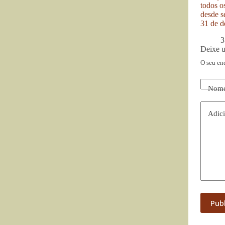
todos o
desde se
31 de d
3
Deixe 
O seu en
Nom
Adici
Pub