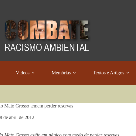
Vídeos
Memórias
Textos e Artigos
do Mato Grosso temem perder reservas
8 de abril de 2012
do Mato Grosso estão em pânico com medo de perder reservas.