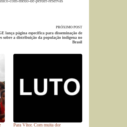
panico-com-medo-de-perder-reservas
PRÓXIMO
POST
E lança página especifica para disseminação de
s sobre a distribuição da população indígena no
Brasil
e
Para Vítor. Com muita dor