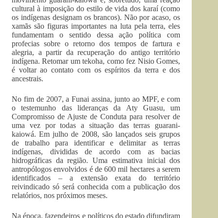
cultural à imposição do estilo de vida dos karaí (como
os indígenas designam os brancos). Não por acaso, os
xamãs são figuras importantes na luta pela terra, eles
fundamentam o sentido dessa ação política com
profecias sobre o retorno dos tempos de fartura e
alegria, a partir da recuperação do antigo território
indígena. Retomar um tekoha, como fez Nisio Gomes,
é voltar ao contato com os espíritos da terra e dos
ancestrais.
No fim de 2007, a Funai assina, junto ao MPF, e com
o testemunho das lideranças da Aty Guasu, um
Compromisso de Ajuste de Conduta para resolver de
uma vez por todas a situação das terras guarani-
kaiowá. Em julho de 2008, são lançados seis grupos
de trabalho para identificar e delimitar as terras
indígenas, divididas de acordo com as bacias
hidrográficas da região. Uma estimativa inicial dos
antropólogos envolvidos é de 600 mil hectares a serem
identificados – a extensão exata do território
reivindicado só será conhecida com a publicação dos
relatórios, nos próximos meses.
Na época, fazendeiros e políticos do estado difundiram