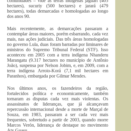
comunidades – vide as terras indígenas jaguari (405
hectares), sucuriy (500 hectares) e jarará (479
hectares), todas demarcadas e homologadas ao longo
dos anos 90.
Mais recentemente, as demarcações passaram a
contemplar áreas maiores, porém esbarrando, cada vez
mais, nas ações judiciais. Das três áreas homologadas
no governo Lula, duas foram barradas por liminares de
ministros do Supremo Tribunal Federal (STF). Isso
aconteceu em 2005 com a terra indígena Nhanderu
Marangatu (9.317 hectares no município de Antônio
João), suspensa por Nelson Jobim, e, em 2009, com a
terra indígena Arroio-Korá (7,1 mil hectares em
Paranhos), embargada por Gilmar Mendes.
Nos últimos anos, os fazendeiros da região,
fortalecidos política e economicamente, também
tornaram as disputas cada vez mais violentas. Os
assassinatos de lideranças, que já alcançavam
repercussão internacional desde a morte de Marçal de
Souza, em 1983, passaram a ser cada vez mais
frequentes, sobretudo a partir de 2003, quando morre
Marcos Verón, liderança de destaque no movimento
Aty Guasu.