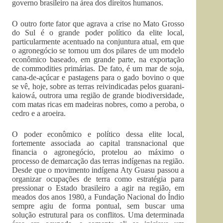
governo brasileiro na área dos direitos humanos.
O outro forte fator que agrava a crise no Mato Grosso
do Sul é o grande poder político da elite local,
particularmente acentuado na conjuntura atual, em que
o agronegócio se tornou um dos pilares de um modelo
econômico baseado, em grande parte, na exportação
de commodities primárias. De fato, é um mar de soja,
cana-de-açúcar e pastagens para o gado bovino o que
se vê, hoje, sobre as terras reivindicadas pelos guarani-
kaiowá, outrora uma região de grande biodiversidade,
com matas ricas em madeiras nobres, como a peroba, o
cedro e a aroeira.
O poder econômico e político dessa elite local,
fortemente associada ao capital transnacional que
financia o agronegócio, protelou ao máximo o
processo de demarcação das terras indígenas na região.
Desde que o movimento indígena Aty Guasu passou a
organizar ocupações de terra como estratégia para
pressionar o Estado brasileiro a agir na região, em
meados dos anos 1980, a Fundação Nacional do Índio
sempre agiu de forma pontual, sem buscar uma
solução estrutural para os conflitos. Uma determinada