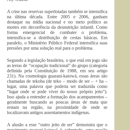
A crise nas reservas superlotadas também se intensifica
na última década. Entre 2005 e 2006, ganham
destaque na mídia nacional e no meio político as
mortes em decorrência da desnutrição infantil. Como
forma emergencial de combater o problema,
intensifica-se a distribuição de cestas básicas. Em
paralelo, o Ministério Público Federal intensifica suas
pressões por uma solução real para o problema.
Segundo a legislação brasileira, o que está em jogo são
as terras de “ocupação tradicional” do grupo (categoria
definida pela Constituição de 1988, em seu artigo
231). Na cosmologia guarani-kaiowá, essas áreas são
chamadas de tekoha (de teko – modo de ser – + ha –
lugar, uma palavra que poderia ser traduzida como
“lugar onde se pode viver do nosso próprio jeito”).
Isso ajuda a entender a formação dos acampamentos –
geralmente buscando as poucas áreas de mata que
restam na região, na proximidade de onde se
localizavam antigos assentamentos indígenas.
A alusão a esse “outro jeito de ser” demonstra que o
movimento guarani-kaiowá é, sobretudo, uma reação