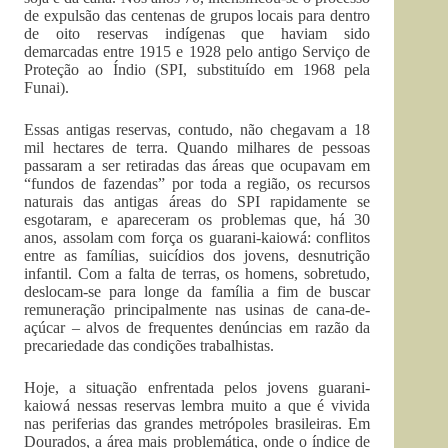
de expulsão das centenas de grupos locais para dentro
de oito reservas indígenas que haviam sido
demarcadas entre 1915 e 1928 pelo antigo Serviço de
Proteção ao Índio (SPI, substituído em 1968 pela
Funai).
Essas antigas reservas, contudo, não chegavam a 18
mil hectares de terra. Quando milhares de pessoas
passaram a ser retiradas das áreas que ocupavam em
“fundos de fazendas” por toda a região, os recursos
naturais das antigas áreas do SPI rapidamente se
esgotaram, e apareceram os problemas que, há 30
anos, assolam com força os guarani-kaiowá: conflitos
entre as famílias, suicídios dos jovens, desnutrição
infantil. Com a falta de terras, os homens, sobretudo,
deslocam-se para longe da família a fim de buscar
remuneração principalmente nas usinas de cana-de-
açúcar – alvos de frequentes denúncias em razão da
precariedade das condições trabalhistas.
Hoje, a situação enfrentada pelos jovens guarani-
kaiowá nessas reservas lembra muito a que é vivida
nas periferias das grandes metrópoles brasileiras. Em
Dourados, a área mais problemática, onde o índice de