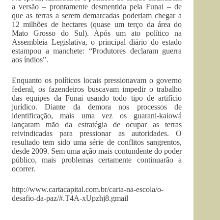
a versão – prontamente desmentida pela Funai – de
que as terras a serem demarcadas poderiam chegar a
12 milhões de hectares (quase um terço da área do
Mato Grosso do Sul). Após um ato político na
Assembleia Legislativa, o principal diário do estado
estampou a manchete: “Produtores declaram guerra
aos índios”.
Enquanto os políticos locais pressionavam o governo
federal, os fazendeiros buscavam impedir o trabalho
das equipes da Funai usando todo tipo de artifício
jurídico. Diante da demora nos processos de
identificação, mais uma vez os guarani-kaiowá
lançaram mão da estratégia de ocupar as terras
reivindicadas para pressionar as autoridades. O
resultado tem sido uma série de conflitos sangrentos,
desde 2009. Sem uma ação mais contundente do poder
público, mais problemas certamente continuarão a
ocorrer.
http://www.cartacapital.com.br/carta-na-escola/o-
desafio-da-paz/#.T4A-xUpzhj8.gmail