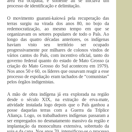
área era ocupada, e somente ali se iniciava um
processo de identificação e delimitação.
O movimento guarani-kaiowá pela recuperação das
terras surgiu na virada dos anos 80, no bojo da
redemocratização, ao mesmo tempo em que se
organizavam os setores populares de todo o País. Ao
longo das quatro décadas anteriores, os indígenas
haviam visto seu território ser ocupado
progressivamente por milhares de colonos vindos de
vários cantos do País, com incentivo oficial, tanto do
governo federal quanto do estado de Mato Grosso (a
criação do Mato Grosso do Sul aconteceu em 1979).
Nos anos 50 e 60, os líderes que ousavam reagir a esse
processo de espoliação eram tachados de “comunistas”
pelos órgãos indigenistas.
A mão de obra indígena já era explorada na região
desde o século XIX, na extração de erva-mate,
atividade instalada logo depois que o País ganhou a
posse daquelas terras com a Guerra da Tríplice
Aliança. Logo, os trabalhadores indígenas passaram a
ser empregados no desmatamento massivo da região e
implantação da monocultura extensiva, sobretudo da
soja e da cana. Nos anos 70, intensificou-se o processo