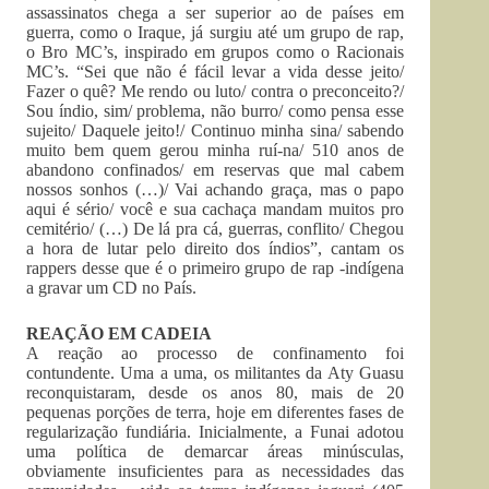
assassinatos chega a ser superior ao de países em
guerra, como o Iraque, já surgiu até um grupo de rap,
o Bro MC’s, inspirado em grupos como o Racionais
MC’s. “Sei que não é fácil levar a vida desse jeito/
Fazer o quê? Me rendo ou luto/ contra o preconceito?/
Sou índio, sim/ problema, não burro/ como pensa esse
sujeito/ Daquele jeito!/ Continuo minha sina/ sabendo
muito bem quem gerou minha ruí-na/ 510 anos de
abandono confinados/ em reservas que mal cabem
nossos sonhos (…)/ Vai achando graça, mas o papo
aqui é sério/ você e sua cachaça mandam muitos pro
cemitério/ (…) De lá pra cá, guerras, conflito/ Chegou
a hora de lutar pelo direito dos índios”, cantam os
rappers desse que é o primeiro grupo de rap -indígena
a gravar um CD no País.
REAÇÃO EM CADEIA
A reação ao processo de confinamento foi
contundente. Uma a uma, os militantes da Aty Guasu
reconquistaram, desde os anos 80, mais de 20
pequenas porções de terra, hoje em diferentes fases de
regularização fundiária. Inicialmente, a Funai adotou
uma política de demarcar áreas minúsculas,
obviamente insuficientes para as necessidades das