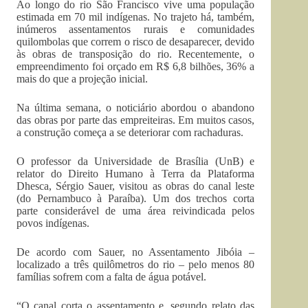
Ao longo do rio São Francisco vive uma população
estimada em 70 mil indígenas. No trajeto há, também,
inúmeros assentamentos rurais e comunidades
quilombolas que correm o risco de desaparecer, devido
às obras de transposição do rio. Recentemente, o
empreendimento foi orçado em R$ 6,8 bilhões, 36% a
mais do que a projeção inicial.
Na última semana, o noticiário abordou o abandono
das obras por parte das empreiteiras. Em muitos casos,
a construção começa a se deteriorar com rachaduras.
O professor da Universidade de Brasília (UnB) e
relator do Direito Humano à Terra da Plataforma
Dhesca, Sérgio Sauer, visitou as obras do canal leste
(do Pernambuco à Paraíba). Um dos trechos corta
parte considerável de uma área reivindicada pelos
povos indígenas.
De acordo com Sauer, no Assentamento Jibóia –
localizado a três quilômetros do rio – pelo menos 80
famílias sofrem com a falta de água potável.
“O canal corta o assentamento e, segundo relato das