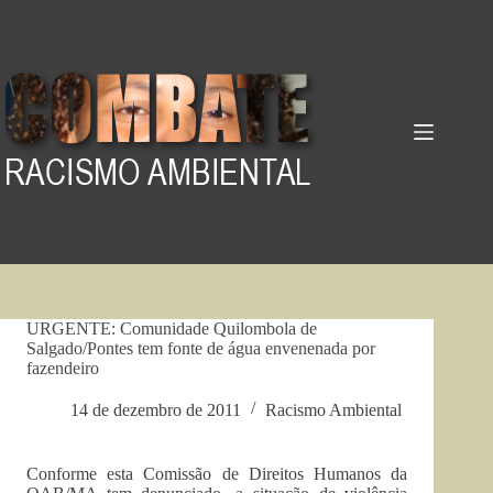
Pular
para
o
conteúdo
URGENTE: Comunidade Quilombola de
Salgado/Pontes tem fonte de água envenenada por
fazendeiro
14 de dezembro de 2011
Racismo Ambiental
Conforme esta Comissão de Direitos Humanos da