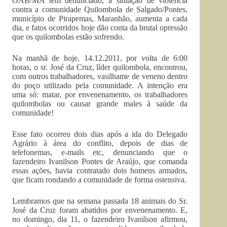
OAB/MA tem denunciado, a situação de violência
contra a comunidade Quilombola de Salgado/Pontes,
município de Pirapemas, Maranhão, aumenta a cada
dia, e fatos ocorridos hoje dão conta da brutal opressão
que os quilombolas estão sofrendo.
Na manhã de hoje, 14.12.2011, por volta de 6:00
horas, o sr. José da Cruz, líder quilombola, encontrou,
com outros trabalhadores, vasilhame de veneno dentro
do poço utilizado pela comunidade. A intenção era
uma só: matar, por envenenamento, os trabalhadores
quilombolas ou causar grande males à saúde da
comunidade!
Esse fato ocorreu dois dias após a ida do Delegado
Agrário à área do conflito, depois de dias de
telefonemas, e-mails etc, denunciando que o
fazendeiro Ivanilson Pontes de Araújo, que comanda
essas ações, havia contratado dois homens armados,
que ficam rondando a comunidade de forma ostensiva.
Lembramos que na semana passada 18 animais do Sr.
José da Cruz foram abatidos por envenenamento. E,
no domingo, dia 11, o fazendeiro Ivanilson afirmou,