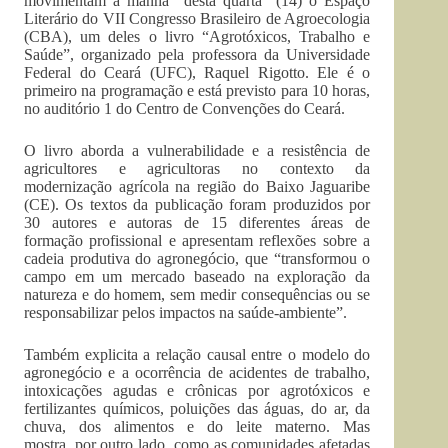
movimentam a manhã desta quarta (14) o Espaço
Literário do VII Congresso Brasileiro de Agroecologia
(CBA), um deles o livro “Agrotóxicos, Trabalho e
Saúde”, organizado pela professora da Universidade
Federal do Ceará (UFC), Raquel Rigotto. Ele é o
primeiro na programação e está previsto para 10 horas,
no auditório 1 do Centro de Convenções do Ceará.
O livro aborda a vulnerabilidade e a resistência de
agricultores e agricultoras no contexto da
modernização agrícola na região do Baixo Jaguaribe
(CE). Os textos da publicação foram produzidos por
30 autores e autoras de 15 diferentes áreas de
formação profissional e apresentam reflexões sobre a
cadeia produtiva do agronegócio, que “transformou o
campo em um mercado baseado na exploração da
natureza e do homem, sem medir consequências ou se
responsabilizar pelos impactos na saúde-ambiente”.
Também explicita a relação causal entre o modelo do
agronegócio e a ocorrência de acidentes de trabalho,
intoxicações agudas e crônicas por agrotóxicos e
fertilizantes químicos, poluições das águas, do ar, da
chuva, dos alimentos e do leite materno. Mas
mostra, por outro lado, como as comunidades afetadas