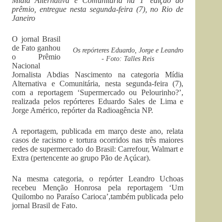
Mídia Alternativa e Comunitária na 1ª edição do
prêmio, entregue nesta segunda-feira (7), no Rio de
Janeiro
O jornal Brasil
de Fato ganhou
Os repórteres Eduardo, Jorge e Leandro
o Prêmio
- Foto: Talles Reis
Nacional
Jornalista Abdias Nascimento na categoria Mídia
Alternativa e Comunitária, nesta segunda-feira (7),
com a reportagem ‘Supermercado ou Pelourinho?’,
realizada pelos repórteres Eduardo Sales de Lima e
Jorge Américo, repórter da Radioagência NP.
A reportagem, publicada em março deste ano, relata
casos de racismo e tortura ocorridos nas três maiores
redes de supermercado do Brasil: Carrefour, Walmart e
Extra (pertencente ao grupo Pão de Açúcar).
Na mesma categoria, o repórter Leandro Uchoas
recebeu Menção Honrosa pela reportagem ‘Um
Quilombo no Paraíso Carioca’,também publicada pelo
jornal Brasil de Fato.