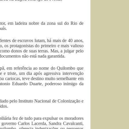
tor, em ladeira nobre da zona sul do Rio de
aís.
dentes de escravos lutam, há mais de 40 anos,
, os protagonistas do primeiro e mais valioso
omo donos de suas terras. Mas, a julgar pelo
s documentos não está nada garantida.
opã, em referência ao nome do Quilombo que
e triste, um dia após agressiva intervenção
ba cariocas, teve destino muito semelhante em
tonio Eduardo Duarte, poderoso inimigo da
diado pelo Instituto Nacional de Colonização e
idos.
liária fez de tudo para expulsar os moradores
o governo Carlos Lacerda, Sandra Cavalcanti,
quilombo, oferecia indenizações ou pequenas