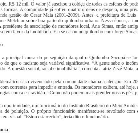
hoje, R$ 12 mil. O valor já suscitou a cobiça de todas as esferas de pod
s formas. A comunidade já sofreu quatro ordens de despejo, uma priva
nda gestão de Cesar Maia (2001-2009). Antes, a prefeitura de Luis
me Melchior sobre boa parte do quilombo urbano. Nessa época, a imob
 A presidente da associação de moradores local, Ana Simas, então a
rso em favor da imobiliária. Ela se casou no quilombo com Jorge Simas,
mo
a principal causa da perseguição da qual o Quilombo Sacopã se torn
o de que o racismo seja variável significativa. “A gente sabe o in
udo. A questão social, racial e imobiliária”, comenta a atriz Zezé Mota, 
emático caso vivenciado pela comunidade chama a atenção. Em 2001
 com correntes para impedir a entrada. Os moradores exibem, até hoje, 
ogias com a escravidão. “Como não podem mais prender nossos pés, pr
a oportunidade, um funcionário do Instituto Brasileiro do Meio Ambien
a de poluição. O próprio funcionário manifestou-se revoltado com 
 era visual. “Estou estarrecido”, teria dito o funcionário.
ncia