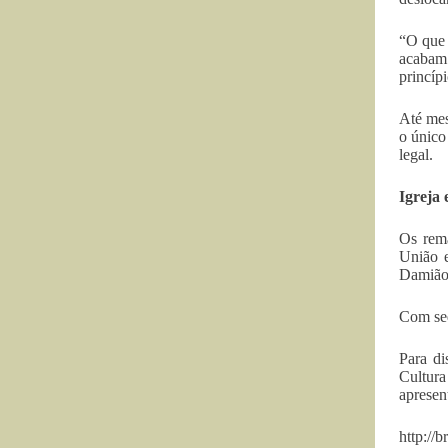
“O que 
acabam 
princíp
Até mes
o único
legal.
Igreja 
Os rema
União e
Damião 
Com sed
Para di
Cultura
apresen
http://