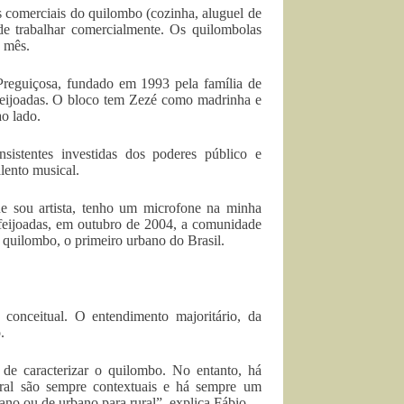
s comerciais do quilombo (cozinha, aluguel de
ode trabalhar comercialmente. Os quilombolas
o mês.
reguiçosa, fundado em 1993 pela família de
 feijoadas. O bloco tem Zezé como madrinha e
o lado.
sistentes investidas dos poderes público e
lento musical.
e sou artista, tenho um microfone na minha
feijoadas, em outubro de 2004, a comunidade
quilombo, o primeiro urbano do Brasil.
onceitual. O entendimento majoritário, da
.
de caracterizar o quilombo. No entanto, há
al são sempre contextuais e há sempre um
ano ou de urbano para rural”, explica Fábio.