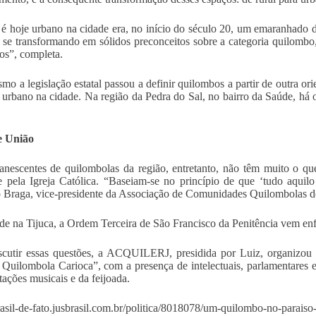
é hoje urbano na cidade era, no início do século 20, um emaranhado d
se transformando em sólidos preconceitos sobre a categoria quilombo,
ios”, completa.
mo a legislação estatal passou a definir quilombos a partir de outra o
 urbano na cidade. Na região da Pedra do Sal, no bairro da Saúde, há
e União
nescentes de quilombolas da região, entretanto, não têm muito o qu
 pela Igreja Católica. “Baseiam-se no princípio de que ‘tudo aquilo
Braga, vice-presidente da Associação de Comunidades Quilombolas 
e na Tijuca, a Ordem Terceira de São Francisco da Penitência vem en
scutir essas questões, a ACQUILERJ, presidida por Luiz, organizo
 Quilombola Carioca”, com a presença de intelectuais, parlamentares e 
tações musicais e da feijoada.
brasil-de-fato.jusbrasil.com.br/politica/8018078/um-quilombo-no-paraiso