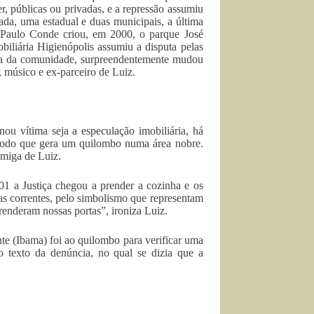
er, públicas ou privadas, e a repressão assumiu
da, uma estadual e duas municipais, a última
 Paulo Conde criou, em 2000, o parque José
iliária Higienópolis assumiu a disputa pelas
miga da comunidade, surpreendentemente mudou
 músico e ex-parceiro de Luiz.
ou vítima seja a especulação imobiliária, há
cômodo que gera um quilombo numa área nobre.
amiga de Luiz.
 a Justiça chegou a prender a cozinha e os
as correntes, pelo simbolismo que representam
enderam nossas portas”, ironiza Luiz.
te (Ibama) foi ao quilombo para verificar uma
o texto da denúncia, no qual se dizia que a