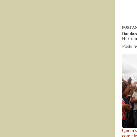
POST
AN
Dandara
Horizon
Posts r
Quem se
com ale