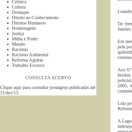
Crônica
Cultura
Leandro
Destaque
Direito ao Conhecimento
Direitos Humanos
De fren
Homenagem
Janeiro 
Justiça
Mídia e Poder
Em meio
Mundo
pela po
Racismo
quilomb
Racismo Ambiental
extenso
Reforma Agrária
Trabalho Escravo
Aos 67 
herdou 
CONSULTA ACERVO
policia
2005, 
Clique aqui para consultar postagens publicadas até
comuni
31/dez/15
.
Luiz pe
Reforma
A Lagoa
indesej
removeu