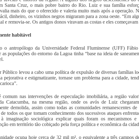
m Santa Cruz, o mais pobre bairro do Rio. Luiz e sua família esfor
 valia mais do que o oferecido e valeria muito mais após a operação.
ácil, dinheiro, os vizinhos negros migraram para a zona oeste. “Em alg
al e removia-se. Os antigos donos viravam as costas e eles começavam a
ente habitável
o o antropólogo da Universidade Federal Fluminense (UFF) Fábio
 as populações do entorno da Lagoa tinha “base na ideia de saneamen
l.
 Público levou a cabo uma política de expulsão de diversas famílias loc
ia pejorativa e estigmatizante, tornase um problema para a cidade, ten
 carioca”.
comum nas intervenções de especulação imobiliária, a região valo
 da Catacumba, na mesma região, onde os avós de Luiz chegaram e
mente demolida, assim como todas as comunidades remanescentes de 
 de todos os que tomam conhecimento dos sucessivos ataques enfrent
o à imaginação sociológica explicar quais foram os mecanismos e 
ção em território tão cobiçado pela força política e econômica da cidad
idade ocupa hoje cerca de 32 mil m², o equivalente a três campos d