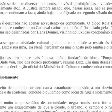
ssão se deu, em diversos momentos, através da proibição das atividade
namento etc.). A Justiça sempre alegou que, nessas áreas, não se p
ram, e continuam a fazer, ainda hoje, uma feijoada no segundo sábado d
 é destinada não apenas ao sustento da comunidade. O bloco Rola P
ornou-se conhecido no Carnaval carioca e também é financiado pelas
sas são desenhadas por Hans Donner, vizinho do luxuoso condomínio a
-se que a atividade cultural ajudou a comunidade a resistir às in
. Luiz e sua irmã, Tia Nenê, herdaram da mãe o gosto pelo samba e o ta
ijoadas tornaram-se mais famosas após a fundação do bloco. “Porqu
 Onde vou, falo dos nossos problemas”, resume Luiz. Em uma dessas 
ou a declaração oficial do Ministério da Cultura reconhecendoa como 
 isolamento
eito de quilombo urbano causa estranhamento devido a um desvio c
de e da academia, concebe o quilombo como local de fuga e isolamento
te muito tempo se falou de comunidades negras rurais como forma 
nte um esquecimento de que a cidade, o urbano, o campo e o rur
mento, e a consequente transformação desses espaços: de rural para urb