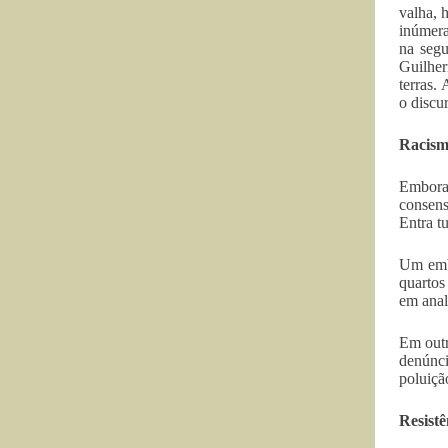
valha, 
inúmera
na segu
Guilher
terras.
o discu
Racis
Embora 
consens
Entra t
Um embl
quartos
em anal
Em outr
denúnci
poluição
Resistê