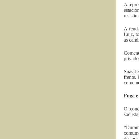
A repre
estacio
resisti
A renda
Luiz, t
as cami
Comenta
privado
Suas fe
frente.
comemor
Fuga e
O conc
socieda
“Duran
comume
desloca