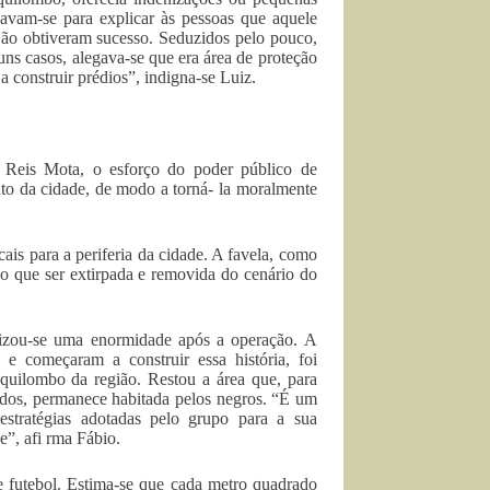
çavam-se para explicar às pessoas que aquele
 Não obtiveram sucesso. Seduzidos pelo pouco,
uns casos, alegava-se que era área de proteção
 construir prédios”, indigna-se Luiz.
 Reis Mota, o esforço do poder público de
to da cidade, de modo a torná- la moralmente
ais para a periferia da cidade. A favela, como
do que ser extirpada e removida do cenário do
rizou-se uma enormidade após a operação. A
 começaram a construir essa história, foi
quilombo da região. Restou a área que, para
ados, permanece habitada pelos negros. “É um
estratégias adotadas pelo grupo para a sua
e”, afi rma Fábio.
e futebol. Estima-se que cada metro quadrado