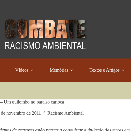
Vídeos
Memórias
Textos e Artigos
– Um quilombo no paraíso carioca
 de novembro de 2011
Racismo Ambiental
entes de escravos estão prestes a conquistar a titulação das terras e