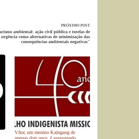
PRÓXIMO
POST
cismo ambiental: ação civil pública e tutelas de
urgência como alternativas de minimização das
consequências ambientais negativas"
Vítor, um menino Kaingang de
apenas dois anos, é assassinado