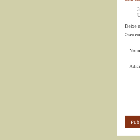
3
U
Deixe 
O seu en
Nom
Adici
Pub