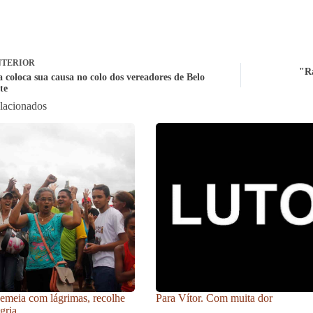
TERIOR
"Ra
 coloca sua causa no colo dos vereadores de Belo
te
elacionados
meia com lágrimas, recolhe
Para Vítor. Com muita dor
gria