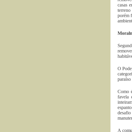
casas e
terreno
porém f
ambient
Moralm
Segund
remover
habitáve
O Poder
categor
paraíso
Como é 
favela
inteira
espanto
desafi
manuten
A comun