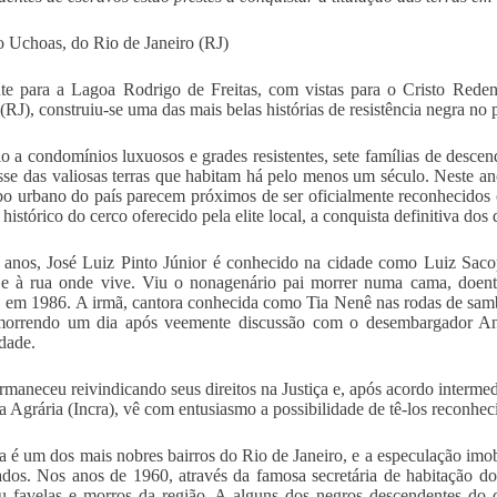
 Uchoas, do Rio de Janeiro (RJ)
te para a Lagoa Rodrigo de Freitas, com vistas para o Cristo Reden
(RJ), construiu-se uma das mais belas histórias de resistência negra no p
 a condomínios luxuosos e grades resistentes, sete famílias de descen
sse das valiosas terras que habitam há pelo menos um século. Neste ano
o urbano do país parecem próximos de ser oficialmente reconhecidos c
 histórico do cerco oferecido pela elite local, a conquista definitiva do
anos, José Luiz Pinto Júnior é conhecido na cidade como Luiz Sac
e à rua onde vive. Viu o nonagenário pai morrer numa cama, doente 
l, em 1986. A irmã, cantora conhecida como Tia Nenê nas rodas de sam
morrendo um dia após veemente discussão com o desembargador An
dade.
rmaneceu reivindicando seus direitos na Justiça e, após acordo interme
 Agrária (Incra), vê com entusiasmo a possibilidade de tê-los reconhec
 é um dos mais nobres bairros do Rio de Janeiro, e a especulação imobi
ados. Nos anos de 1960, através da famosa secretária de habitação d
 favelas e morros da região. A alguns dos negros descendentes do 