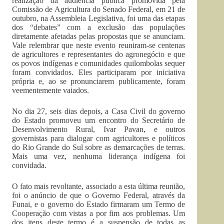
realização da audiência pública promovida pela
Comissão de Agricultura do Senado Federal, em 21 de
outubro, na Assembleia Legislativa, foi uma das etapas
dos “debates” com a exclusão das populações
diretamente afetadas pelas propostas que se anunciam.
Vale relembrar que neste evento reuniram-se centenas
de agricultores e representantes do agronegócio e que
os povos indígenas e comunidades quilombolas sequer
foram convidados. Eles participaram por iniciativa
própria e, ao se pronunciarem publicamente, foram
veementemente vaiados.
No dia 27, seis dias depois, a Casa Civil do governo
do Estado promoveu um encontro do Secretário de
Desenvolvimento Rural, Ivar Pavan, e outros
governistas para dialogar com agricultores e políticos
do Rio Grande do Sul sobre as demarcações de terras.
Mais uma vez, nenhuma liderança indígena foi
convidada.
O fato mais revoltante, associado a esta última reunião,
foi o anúncio de que o Governo Federal, através da
Funai, e o governo do Estado firmaram um Termo de
Cooperação com vistas a por fim aos problemas. Um
dos itens deste termo é a suspensão de todas as