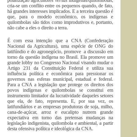
polarização agricultores
versus
indígenas/quilombolas,
cria-se um conflito entre os pequenos quando, de fato,
há grandes interesses implicados. E a terceira questão é
que, para o modelo econômico, os indígenas e
quilombolas são tidos como improdutivos e, portanto,
não cabe a eles o direito a terra.
É com essa intenção que a CNA (Confederação
Nacional da Agricultura), uma espécie de ONG do
latifúndio e do agronegócio, promove a discussão em
torno da questão indígena no Brasil. Ela promove um
grande lobby no Congresso Nacional visando mudar o
Artigo 231 da Constituição Federal e utiliza sua
influência política e econômica para pressionar os
governos nas esferas municipal, estadual e federal.
Para a CNA a legislação que protege os direitos dos
povos indígenas e quilombolas se constitui em
instrumento limitador da lucratividade daqueles setores
que ela, de fato, representa. E, por sua vez, os
latifundiários e as empresas produtoras de soja, milho,
cana-de-açúcar, arroz e eucalipto nutrem grande
expectativa em torno das pretensas mudanças na
legislação indigenista, quilombola e ambiental, a partir
desta ofensiva política e ideológica da CNA.