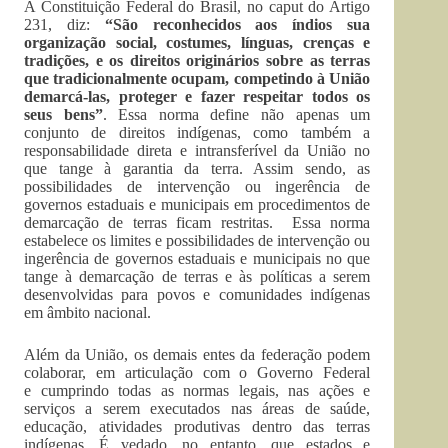
A Constituição Federal do Brasil, no caput do Artigo
231, diz:
“São reconhecidos aos índios sua
organização social, costumes, línguas, crenças e
tradições, e os direitos originários sobre as terras
que tradicionalmente ocupam, competindo à União
demarcá-las, proteger e fazer respeitar todos os
seus bens”
. Essa norma define não apenas um
conjunto de direitos indígenas, como também a
responsabilidade direta e intransferível da União no
que tange à garantia da terra. Assim sendo, as
possibilidades de intervenção ou ingerência de
governos estaduais e municipais em procedimentos de
demarcação de terras ficam restritas. Essa norma
estabelece os limites e possibilidades de intervenção ou
ingerência de governos estaduais e municipais no que
tange à demarcação de terras e às políticas a serem
desenvolvidas para povos e comunidades indígenas
em âmbito nacional.
Além da União, os demais entes da federação podem
colaborar, em articulação com o Governo Federal
e cumprindo todas as normas legais, nas ações e
serviços a serem executados nas áreas de saúde,
educação, atividades produtivas dentro das terras
indígenas. É vedado, no entanto, que estados e