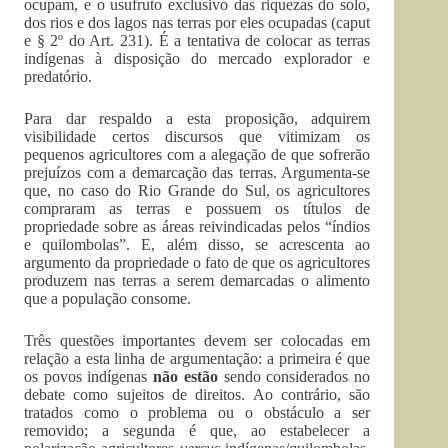
ocupam, e o usufruto exclusivo das riquezas do solo,
dos rios e dos lagos nas terras por eles ocupadas (caput
e § 2º do Art. 231). É a tentativa de colocar as terras
indígenas à disposição do mercado explorador e
predatório.
Para dar respaldo a esta proposição, adquirem
visibilidade certos discursos que vitimizam os
pequenos agricultores com a alegação de que sofrerão
prejuízos com a demarcação das terras. Argumenta-se
que, no caso do Rio Grande do Sul, os agricultores
compraram as terras e possuem os títulos de
propriedade sobre as áreas reivindicadas pelos “índios
e quilombolas”. E, além disso, se acrescenta ao
argumento da propriedade o fato de que os agricultores
produzem nas terras a serem demarcadas o alimento
que a população consome.
Três questões importantes devem ser colocadas em
relação a esta linha de argumentação: a primeira é que
os povos indígenas
não estão
sendo considerados no
debate como sujeitos de direitos. Ao contrário, são
tratados como o problema ou o obstáculo a ser
removido; a segunda é que, ao estabelecer a