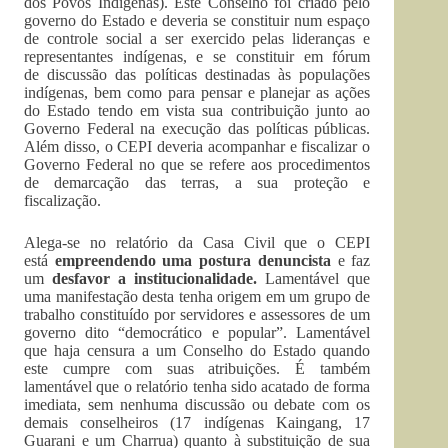
dos Povos Indígenas). Este Conselho foi criado pelo
governo do Estado e deveria se constituir num espaço
de controle social a ser exercido pelas lideranças e
representantes indígenas, e se constituir em fórum
de discussão das políticas destinadas às populações
indígenas, bem como para pensar e planejar as ações
do Estado tendo em vista sua contribuição junto ao
Governo Federal na execução das políticas públicas.
Além disso, o CEPI deveria acompanhar e fiscalizar o
Governo Federal no que se refere aos procedimentos
de demarcação das terras, a sua proteção e
fiscalização.
Alega-se no relatório da Casa Civil que o CEPI
está
empreendendo uma postura denuncista
e faz
um
desfavor a institucionalidade.
Lamentável que
uma manifestação desta tenha origem em um grupo de
trabalho constituído por servidores e assessores de um
governo dito “democrático e popular”. Lamentável
que haja censura a um Conselho do Estado quando
este cumpre com suas atribuições. É também
lamentável que o relatório tenha sido acatado de forma
imediata, sem nenhuma discussão ou debate com os
demais conselheiros (17 indígenas Kaingang, 17
Guarani e um Charrua) quanto à substituição de sua