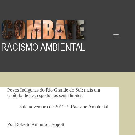
Pular
para
o
conteúdo
Povos Indígenas do Rio Grande do Sul: mais um
capítulo de desrespeito aos seus direitos
3 de novembro de 2011
Racismo Ambiental
Por Roberto Antonio Liebgott