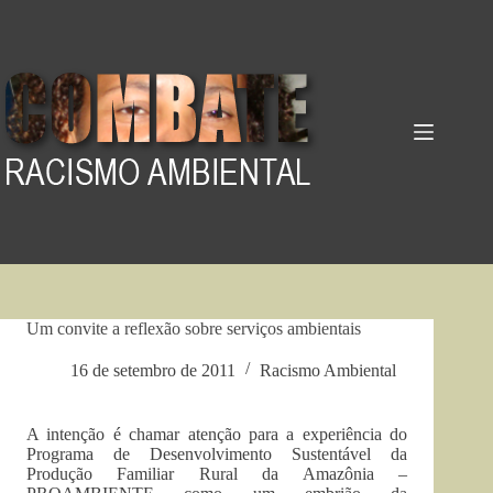
Pular
para
o
conteúdo
Um convite a reflexão sobre serviços ambientais
16 de setembro de 2011
Racismo Ambiental
A intenção é chamar atenção para a experiência do
Programa de Desenvolvimento Sustentável da
Produção Familiar Rural da Amazônia –