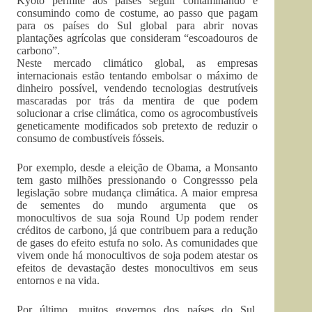
Kyoto permite aos países seguir contaminando e
consumindo como de costume, ao passo que pagam
para os países do Sul global para abrir novas
plantações agrícolas que consideram “escoadouros de
carbono”.
Neste mercado climático global, as empresas
internacionais estão tentando embolsar o máximo de
dinheiro possível, vendendo tecnologias destrutíveis
mascaradas por trás da mentira de que podem
solucionar a crise climática, como os agrocombustíveis
geneticamente modificados sob pretexto de reduzir o
consumo de combustíveis fósseis.
Por exemplo, desde a eleição de Obama, a Monsanto
tem gasto milhões pressionando o Congressso pela
legislação sobre mudança climática. A maior empresa
de sementes do mundo argumenta que os
monocultivos de sua soja Round Up podem render
créditos de carbono, já que contribuem para a redução
de gases do efeito estufa no solo. As comunidades que
vivem onde há monocultivos de soja podem atestar os
efeitos de devastação destes monocultivos em seus
entornos e na vida.
Por último, muitos governos dos países do Sul,