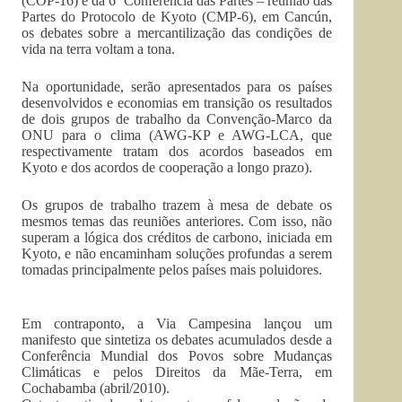
(COP-16) e da 6ª Conferência das Partes – reunião das
Partes do Protocolo de Kyoto (CMP-6), em Cancún,
os debates sobre a mercantilização das condições de
vida na terra voltam a tona.
Na oportunidade, serão apresentados para os países
desenvolvidos e economias em transição os resultados
de dois grupos de trabalho da Convenção-Marco da
ONU para o clima (AWG-KP e AWG-LCA, que
respectivamente tratam dos acordos baseados em
Kyoto e dos acordos de cooperação a longo prazo).
Os grupos de trabalho trazem à mesa de debate os
mesmos temas das reuniões anteriores. Com isso, não
superam a lógica dos créditos de carbono, iniciada em
Kyoto, e não encaminham soluções profundas a serem
tomadas principalmente pelos países mais poluidores.
Em contraponto, a Via Campesina lançou um
manifesto que sintetiza os debates acumulados desde a
Conferência Mundial dos Povos sobre Mudanças
Climáticas e pelos Direitos da Mãe-Terra, em
Cochabamba (abril/2010).