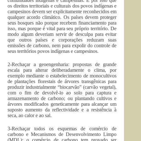
comunidades indígenas e campesinas. É por isso que
os direitos territoriais e culturais dos povos indígenas e
campesinos devem ser explicitamente reconhecidos em
qualquer acordo climático. Os países devem proteger
seus bosques não porque recebem financiamento para
isso, mas porque é vital para seu próprio território. De
modo algum deveriam servir de desculpa para evitar
que outros países e corporações reduzam suas
emissões de carbono, nem para expolir do controle de
seus territórios povos indígenas e campesinos.
2-Rechaçar a geoengenharia: propostas de grande
escala para alterar deliberadamente o clima, por
exemplo mediante o estabelecimento de monocultivos
de plantações florestais de árvores transgênicas para
produzir industrialmente “biocarvão” (carvão vegetal),
com o fim de devolvê-lo ao solo para captura e
armazenamento de carbono; ou plantando cultivos e
árvores modificados geneticamente para alcançar um
suposto aumento da reflectividade e a resistência à
seca, ao calor e ao sal.
3-Rechaçar todos os esquemas de comércio de
carbono e Mecanismos de Desenvolvimento Limpo
(MDL): o comércio de carbono tem provado ser