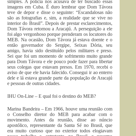
simples. A polícia nos acusava de ter buscado essas
imagens em Cuba. É duro lembrar que Dom Távora
teve de depor e disse o seguinte: “Escandalosas não
são as fotografias e, sim, a realidade que se vive no
interior do Brasil”. Depois de prestar esclarecimentos,
Dom Távora retornou a Aracajú. A perseguição a ele
foi algo vergonhoso porque prenderam os locutores do
MEB. Na ocasião, Dom Távora já estava doente e o
então governador do Sergipe, Seixas Dória, seu
amigo, havia sido destituído pelos militares e preso.
Sei que foi um momento de sofrimento muito grande
para Dom Távora e ele pouco pode fazer para libertar
seus colegas que estavam presos. Em 1970, recebi o
aviso de que ele havia falecido. Consegui ir ao enterro
dele e lá estava grande parte da população de Aracajú
e pessoas de outras cidades.
IHU On-Line – E qual foi o destino do MEB?
Marina Bandeira – Em 1966, houve uma reunião com
o Conselho diretor do MEB para acabar com o
movimento. Antes da reunião, disse ao núncio
apostólico, representante da Santa Sé no Brasil, que
era muito curioso que no exterior todos elogiavam