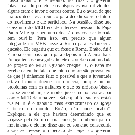
nosso trabalho e, entretanto, no Brasil, o governo
falava mal do projeto e os bispos estavam divididos,
alguns eram a favor e outros contra. Eu o avisei de que
iria acontecer essa reunião para decidir sobre o futuro
do movimento e ele participou. Na ocasião, disse que
o assunto do MEB era de interesse pessoal do Papa
Paulo VI e que nenhuma decisão poderia ser tomada
sem ouvi-lo. Para isso, era preciso que algum
integrante do MEB fosse à Roma para esclarecer a
questão. Ele sugeriu que eu fosse a Roma. Então, fui à
Europa com passagem para depois ir à Alemanha e
França tentar conseguir dinheiro para dar continuidade
ao projeto do MEB. Quando cheguei lá, o Papa me
recebeu e eu lhe falei que minha impressão pessoal era
de que já tínhamos feito o possível e que a juventude
estava ficando doente, com úlcera, porque tinham
problemas com os militares e que os próprios bispos
não se entendiam, de modo que o melhor era acabar
com o MEB de uma vez. Sabe qual foi sua resposta?
“O MEB é o trabalho mais extraordinário da Igreja
Católica no mundo. Então, não pode acabar”.
Expliquei a ele que haviam determinado que eu
viajasse pela Europa para conseguir dinheiro para o
movimento e ele me disse que eu somente conseguiria
apoio se tivesse um pedaço de papel do governo