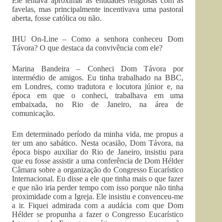
Ele tentava aproximar as entidades religiosas com as
favelas, mas principalmente incentivava uma pastoral
aberta, fosse católica ou não.
IHU On-Line – Como a senhora conheceu Dom
Távora? O que destaca da convivência com ele?
Marina Bandeira – Conheci Dom Távora por
intermédio de amigos. Eu tinha trabalhado na BBC,
em Londres, como tradutora e locutora júnior e, na
época em que o conheci, trabalhava em uma
embaixada, no Rio de Janeiro, na área de
comunicação.
Em determinado período da minha vida, me propus a
ter um ano sabático. Nesta ocasião, Dom Távora, na
época bispo auxiliar do Rio de Janeiro, insistiu para
que eu fosse assistir a uma conferência de Dom Hélder
Câmara sobre a organização do Congresso Eucarístico
Internacional. Eu disse a ele que tinha mais o que fazer
e que não iria perder tempo com isso porque não tinha
proximidade com a Igreja. Ele insistiu e convenceu-me
a ir. Fiquei admirada com a audácia com que Dom
Hélder se propunha a fazer o Congresso Eucarístico