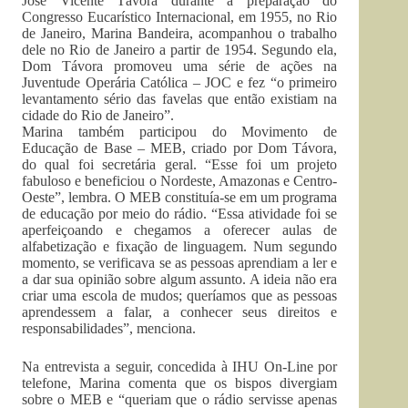
José Vicente Távora durante a preparação do
Congresso Eucarístico Internacional, em 1955, no Rio
de Janeiro, Marina Bandeira, acompanhou o trabalho
dele no Rio de Janeiro a partir de 1954. Segundo ela,
Dom Távora promoveu uma série de ações na
Juventude Operária Católica – JOC e fez “o primeiro
levantamento sério das favelas que então existiam na
cidade do Rio de Janeiro”.
Marina também participou do Movimento de
Educação de Base – MEB, criado por Dom Távora,
do qual foi secretária geral. “Esse foi um projeto
fabuloso e beneficiou o Nordeste, Amazonas e Centro-
Oeste”, lembra. O MEB constituía-se em um programa
de educação por meio do rádio. “Essa atividade foi se
aperfeiçoando e chegamos a oferecer aulas de
alfabetização e fixação de linguagem. Num segundo
momento, se verificava se as pessoas aprendiam a ler e
a dar sua opinião sobre algum assunto. A ideia não era
criar uma escola de mudos; queríamos que as pessoas
aprendessem a falar, a conhecer seus direitos e
responsabilidades”, menciona.
Na entrevista a seguir, concedida à IHU On-Line por
telefone, Marina comenta que os bispos divergiam
sobre o MEB e “queriam que o rádio servisse apenas