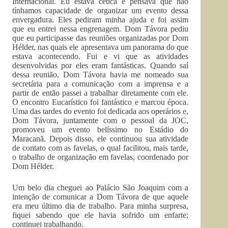
Internacional. Eu estava cética e pensava que não
tínhamos capacidade de organizar um evento dessa
envergadura. Eles pediram minha ajuda e foi assim
que eu entrei nessa engrenagem. Dom Távora pediu
que eu participasse das reuniões organizadas por Dom
Hélder, nas quais ele apresentava um panorama do que
estava acontecendo. Fui e vi que as atividades
desenvolvidas por eles eram fantásticas. Quando saí
dessa reunião, Dom Távora havia me nomeado sua
secretária para a comunicação com a imprensa e a
partir de então passei a trabalhar diretamente com ele.
O encontro Eucarístico foi fantástico e marcou época.
Uma das tardes do evento foi dedicada aos operários e,
Dom Távora, juntamente com o pessoal da JOC,
promoveu um evento belíssimo no Estádio do
Maracanã. Depois disso, ele continuou sua atividade
de contato com as favelas, o qual facilitou, mais tarde,
o trabalho de organização em favelas, coordenado por
Dom Hélder.
Um belo dia cheguei ao Palácio São Joaquim com a
intenção de comunicar a Dom Távora de que aquele
era meu último dia de trabalho. Para minha surpresa,
fiquei sabendo que ele havia sofrido um enfarte;
continuei trabalhando.