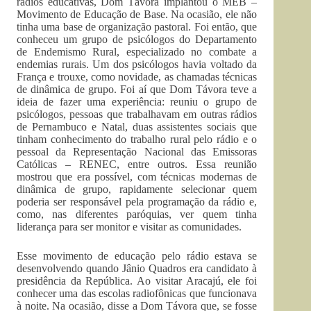
rádios educativas, Dom Távora implantou o MEB –
Movimento de Educação de Base. Na ocasião, ele não
tinha uma base de organização pastoral. Foi então, que
conheceu um grupo de psicólogos do Departamento
de Endemismo Rural, especializado no combate a
endemias rurais. Um dos psicólogos havia voltado da
França e trouxe, como novidade, as chamadas técnicas
de dinâmica de grupo. Foi aí que Dom Távora teve a
ideia de fazer uma experiência: reuniu o grupo de
psicólogos, pessoas que trabalhavam em outras rádios
de Pernambuco e Natal, duas assistentes sociais que
tinham conhecimento do trabalho rural pelo rádio e o
pessoal da Representação Nacional das Emissoras
Católicas – RENEC, entre outros. Essa reunião
mostrou que era possível, com técnicas modernas de
dinâmica de grupo, rapidamente selecionar quem
poderia ser responsável pela programação da rádio e,
como, nas diferentes paróquias, ver quem tinha
liderança para ser monitor e visitar as comunidades.
Esse movimento de educação pelo rádio estava se
desenvolvendo quando Jânio Quadros era candidato à
presidência da República. Ao visitar Aracajú, ele foi
conhecer uma das escolas radiofônicas que funcionava
à noite. Na ocasião, disse a Dom Távora que, se fosse