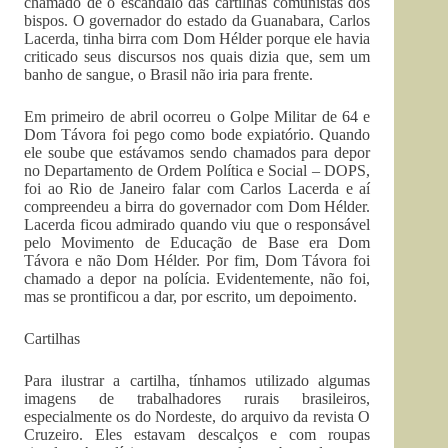
chamado de o escândalo das cartilhas comunistas dos
bispos. O governador do estado da Guanabara, Carlos
Lacerda, tinha birra com Dom Hélder porque ele havia
criticado seus discursos nos quais dizia que, sem um
banho de sangue, o Brasil não iria para frente.
Em primeiro de abril ocorreu o Golpe Militar de 64 e
Dom Távora foi pego como bode expiatório. Quando
ele soube que estávamos sendo chamados para depor
no Departamento de Ordem Política e Social – DOPS,
foi ao Rio de Janeiro falar com Carlos Lacerda e aí
compreendeu a birra do governador com Dom Hélder.
Lacerda ficou admirado quando viu que o responsável
pelo Movimento de Educação de Base era Dom
Távora e não Dom Hélder. Por fim, Dom Távora foi
chamado a depor na polícia. Evidentemente, não foi,
mas se prontificou a dar, por escrito, um depoimento.
Cartilhas
Para ilustrar a cartilha, tínhamos utilizado algumas
imagens de trabalhadores rurais brasileiros,
especialmente os do Nordeste, do arquivo da revista O
Cruzeiro. Eles estavam descalços e com roupas