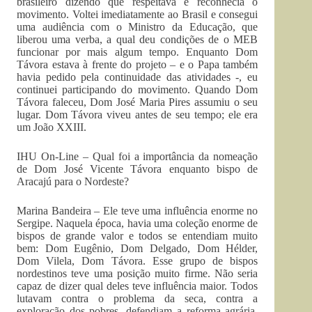
brasileiro dizendo que respeitava e reconhecia o
movimento. Voltei imediatamente ao Brasil e consegui
uma audiência com o Ministro da Educação, que
liberou uma verba, a qual deu condições de o MEB
funcionar por mais algum tempo. Enquanto Dom
Távora estava à frente do projeto – e o Papa também
havia pedido pela continuidade das atividades -, eu
continuei participando do movimento. Quando Dom
Távora faleceu, Dom José Maria Pires assumiu o seu
lugar. Dom Távora viveu antes de seu tempo; ele era
um João XXIII.
IHU On-Line – Qual foi a importância da nomeação
de Dom José Vicente Távora enquanto bispo de
Aracajú para o Nordeste?
Marina Bandeira – Ele teve uma influência enorme no
Sergipe. Naquela época, havia uma coleção enorme de
bispos de grande valor e todos se entendiam muito
bem: Dom Eugênio, Dom Delgado, Dom Hélder,
Dom Vilela, Dom Távora. Esse grupo de bispos
nordestinos teve uma posição muito firme. Não seria
capaz de dizer qual deles teve influência maior. Todos
lutavam contra o problema da seca, contra a
exploração dos pobres, defendiam a reforma agrária.