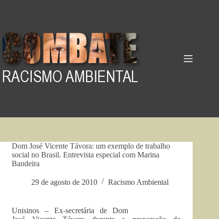
Pular
para
o
conteúdo
Dom José Vicente Távora: um exemplo de trabalho
social no Brasil. Entrevista especial com Marina
Bandeira
29 de agosto de 2010
Racismo Ambiental
Unisinos – Ex-secretária de Dom