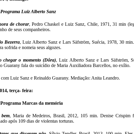
 Programa Luiz Alberto Sanz
hora de chorar
, Pedro Chaskel e Luiz Sanz, Chile, 1971, 31 min (leg
nho de seus companheiros.
io Bezerra
, Luiz Alberto Sanz e Lars Säfström, Suécia, 1978, 30 mi
ura sofrida e nomeia seus algozes.
 chegar o momento (Dôra)
, Luiz Alberto Sanz e Lars Säfström, S
o Guarany fala do suicídio de Maria Auxiliadora Barcellos, no exílio.
com Luiz Sanz e Reinaldo Guarany. Mediação: Anita Leandro.
014, terça- feira:
 Programa Marcas da memória
 bem
, Maria de Medeiros, Brasil, 2012, 105 min. Denise Crispim f
nado após 109 dias de violentas torturas.
tares que disseram não
, Sílvio Tendler, Brasil, 2013, 100 min. Eles