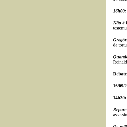
16h00:
Não é 
testemu
Gregór
da tort
Quando
Reinald
Debate
16/09/2
14h30:
Repare
assassi
Os mili