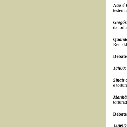
Não é 
testemu
Gregór
da tort
Quando
Reinald
Debate
18h00:
Sinais 
e tortu
Manhã 
tortura
Debate
14/09/