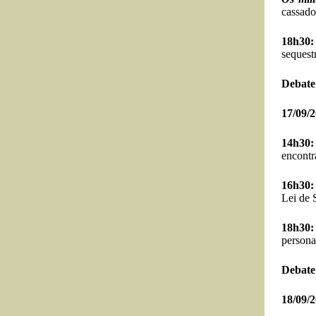
cassado
18h30
sequest
Debate
17/09/2
14h30
encontr
16h30
Lei de 
18h30
persona
Debate
18/09/2