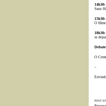
14h30:
Sanz fi
15h30:
O filme
18h30:
se depa
Debate
O Centr
–
Enviada
POST
AN
Procura