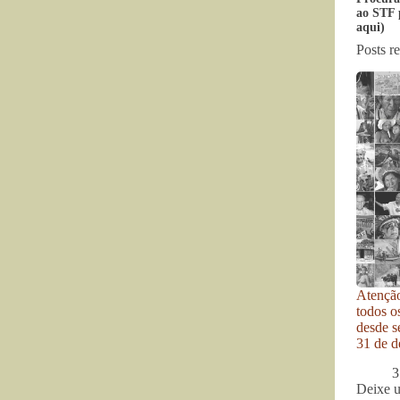
ao STF p
aqui)
Posts r
Atenção
todos o
desde se
31 de d
3
Deixe 