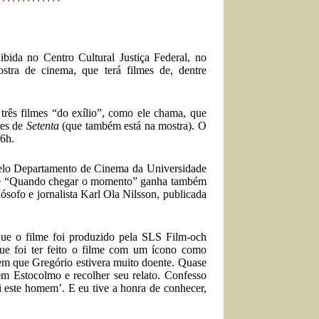
bida no Centro Cultural Justiça Federal, no
tra de cinema, que terá filmes de, dentre
três filmes “do exílio”, como ele chama, que
res de
Setenta
(que também está na mostra). O
16h.
 pelo Departamento de Cinema da Universidade
 filme “Quando chegar o momento” ganha também
lósofo e jornalista Karl Ola Nilsson, publicada
que o filme foi produzido pela SLS Film-och
ue foi ter feito o filme com um ícono como
 em que Gregório estivera muito doente. Quase
 em Estocolmo e recolher seu relato. Confesso
 este homem’. E eu tive a honra de conhecer,