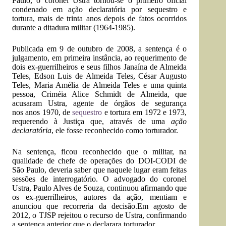
Paulo
, o
coronel
Ustra tornou-se o primeiro oficial
condenado em ação declaratória por sequestro e
tortura, mais de trinta anos depois de fatos ocorridos
durante a ditadura militar (1964-1985).
Publicada em
9 de outubro
de 2008, a sentença é o
julgamento, em primeira instância, ao requerimento de
dois ex-guerrilheiros e seus filhos
Janaína de Almeida
Teles
,
Edson Luis de Almeida Teles
, César Augusto
Teles,
Maria Amélia de Almeida Teles
e uma quinta
pessoa,
Criméia Alice Schmidt de Almeida
, que
acusaram Ustra, agente de órgãos de segurança
nos
anos 1970
, de
sequestro
e tortura em
1972
e
1973
,
requerendo à Justiça que, através de uma
ação
declaratória
, ele fosse reconhecido como torturador.
Na sentença, ficou reconhecido que o militar, na
qualidade de chefe de operações do
DOI-CODI
de
São Paulo, deveria saber que naquele lugar eram feitas
sessões de interrogatório. O
advogado
do coronel
Ustra,
Paulo Alves de Souza
, continuou afirmando que
os ex-
guerrilheiros
,
autores
da ação, mentiam e
anunciou que recorreria da decisão.Em agosto de
2012, o
TJSP
rejeitou o recurso de Ustra, confirmando
a sentença anterior que o declarara torturador.