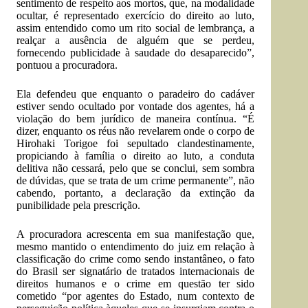
sentimento de respeito aos mortos, que, na modalidade
ocultar, é representado exercício do direito ao luto,
assim entendido como um rito social de lembrança, a
realçar a ausência de alguém que se perdeu,
fornecendo publicidade à saudade do desaparecido”,
pontuou a procuradora.
Ela defendeu que enquanto o paradeiro do cadáver
estiver sendo ocultado por vontade dos agentes, há a
violação do bem jurídico de maneira contínua. “É
dizer, enquanto os réus não revelarem onde o corpo de
Hirohaki Torigoe foi sepultado clandestinamente,
propiciando à família o direito ao luto, a conduta
delitiva não cessará, pelo que se conclui, sem sombra
de dúvidas, que se trata de um crime permanente”, não
cabendo, portanto, a declaração da extinção da
punibilidade pela prescrição.
A procuradora acrescenta em sua manifestação que,
mesmo mantido o entendimento do juiz em relação à
classificação do crime como sendo instantâneo, o fato
do Brasil ser signatário de tratados internacionais de
direitos humanos e o crime em questão ter sido
cometido “por agentes do Estado, num contexto de