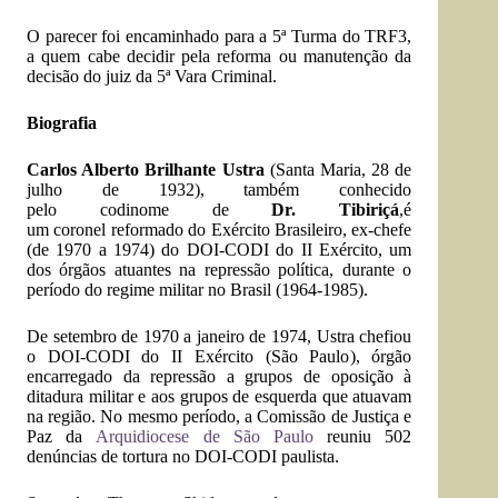
O parecer foi encaminhado para a 5ª Turma do TRF3,
a quem cabe decidir pela reforma ou manutenção da
decisão do juiz da 5ª Vara Criminal.
Biografia
Carlos Alberto Brilhante Ustra
(
Santa Maria
,
28 de
julho
de
1932
), também conhecido
pelo
codinome
de
Dr. Tibiriçá
,é
um
coronel
reformado do
Exército Brasileiro
, ex-chefe
(de 1970 a 1974) do
DOI-CODI
do
II Exército
, um
dos órgãos atuantes na
repressão política
, durante o
período do
regime militar no Brasil
(1964-1985).
De setembro de 1970 a janeiro de 1974, Ustra chefiou
o DOI-CODI do II Exército (
São Paulo
), órgão
encarregado da repressão a grupos de oposição à
ditadura militar e aos grupos de
esquerda
que atuavam
na região. No mesmo período, a Comissão de Justiça e
Paz da
Arquidiocese de São Paulo
reuniu 502
denúncias de tortura no DOI-CODI paulista.