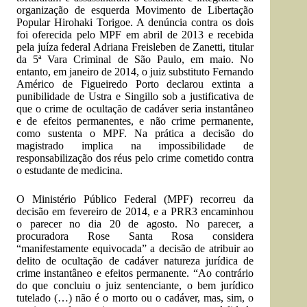
organização de esquerda Movimento de Libertação
Popular Hirohaki Torigoe. A denúncia contra os dois
foi oferecida pelo MPF em abril de 2013 e recebida
pela juíza federal Adriana Freisleben de Zanetti, titular
da 5ª Vara Criminal de São Paulo, em maio. No
entanto, em janeiro de 2014, o juiz substituto Fernando
Américo de Figueiredo Porto declarou extinta a
punibilidade de Ustra e Singillo sob a justificativa de
que o crime de ocultação de cadáver seria instantâneo
e de efeitos permanentes, e não crime permanente,
como sustenta o MPF. Na prática a decisão do
magistrado implica na impossibilidade de
responsabilização dos réus pelo crime cometido contra
o estudante de medicina.
O Ministério Público Federal (MPF) recorreu da
decisão em fevereiro de 2014, e a PRR3 encaminhou
o parecer no dia 20 de agosto. No parecer, a
procuradora Rose Santa Rosa considera
“manifestamente equivocada” a decisão de atribuir ao
delito de ocultação de cadáver natureza jurídica de
crime instantâneo e efeitos permanente. “Ao contrário
do que concluiu o juiz sentenciante, o bem jurídico
tutelado (…) não é o morto ou o cadáver, mas, sim, o