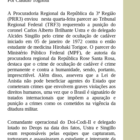
Por
Claudio Tognolli
A Procuradoria Regional da República da 3ª Região
(PRR3) enviou nesta quarta-feira parecer ao Tribunal
Regional Federal (TRF3) requerendo a punição do
coronel Carlos Alberto Brilhante Ustra e do delegado
Alcides Singillo pelo crime de ocultação de cadáver
iniciado em 05 de janeiro de 1972 contra o então
estudante de medicina Hirohaki Torigoe. O parecer do
Ministério Público Federal (MPF), de autoria da
procuradora regional da República Rose Santa Rosa,
destaca que o crime de ocultação de cadáver é crime
permanente e contra a humanidade, sendo, portanto,
imprescritível. Além disso, assevera que a Lei de
Anistia não pode beneficiar agentes do Estado que
cometeram crimes que envolvem graves violações aos
direitos humanos, uma vez que o Brasil é signatário de
tratados internacionais que impõem a apuração e
punição a crimes como os cometidos na vigência da
ditadura militar.
Comandante operacional do Doi-Codi-II e delegado
lotado no Deops na data dos fatos, Ustra e Singillo
eram responsáveis pelas equipes que capturaram,
torturaram e assassinaram o estudante e integrante da