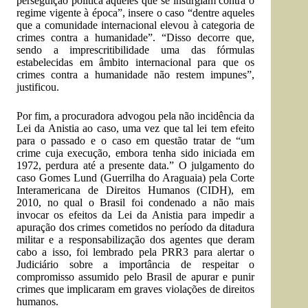
perseguição política àqueles que se insurgiam contra o
regime vigente à época”, insere o caso “dentre aqueles
que a comunidade internacional elevou à categoria de
crimes contra a humanidade”. “Disso decorre que,
sendo a imprescritibilidade uma das fórmulas
estabelecidas em âmbito internacional para que os
crimes contra a humanidade não restem impunes”,
justificou.
Por fim, a procuradora advogou pela não incidência da
Lei da Anistia ao caso, uma vez que tal lei tem efeito
para o passado e o caso em questão tratar de “um
crime cuja execução, embora tenha sido iniciada em
1972, perdura até a presente data.” O julgamento do
caso Gomes Lund (Guerrilha do Araguaia) pela Corte
Interamericana de Direitos Humanos (CIDH), em
2010, no qual o Brasil foi condenado a não mais
invocar os efeitos da Lei da Anistia para impedir a
apuração dos crimes cometidos no período da ditadura
militar e a responsabilização dos agentes que deram
cabo a isso, foi lembrado pela PRR3 para alertar o
Judiciário sobre a importância de respeitar o
compromisso assumido pelo Brasil de apurar e punir
crimes que implicaram em graves violações de direitos
humanos.