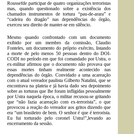
Roussef
de participar de quatro organizações terroristas
mas, quando questionado sobre a existência dos
chamados instrumentos de tortura “
pau-de-arara
” e
“
cadeira do dragão
” nas dependências do órgão,
exerceu seu direito de manter-se em silêncio.
Mesmo quando confrontado com um documento
exibido por um membro da comissão, Claudio
Fonteles, um documento do próprio exército, listando
a morte de pelo menos 50 pessoas dentro do DOI-
CODI no período em que foi comandado por Ustra, o
ex-militar afirmou que o documento não provava que
essas mortes tinham realmente acontecido nas
dependências do órgão. Convidado a uma acareação
com o atual vereador paulista Gilberto Natalini, que se
encontrava na plateia e já havia dado seu depoimento
sobre as torturas que lhe foram infligidas pessoalmente
por Ustra naquela época, o militar recusou-se gritando
que “não fazia acareação com ex-terrorista”, o que
provocou a reação do vereador aos gritos dizendo que
era “um brasileiro de bem. O senhor é que é terrorista.
Eu fui torturado pelo coronel Ustra!”,levando ao
encerramento da sessão.