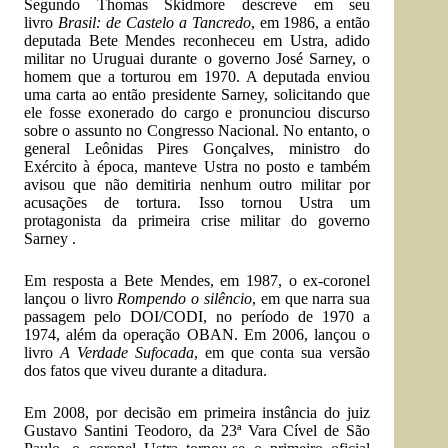
Segundo
Thomas Skidmore
descreve em seu
livro
Brasil: de Castelo a Tancredo
, em 1986, a então
deputada
Bete Mendes
reconheceu em Ustra, adido
militar no
Uruguai
durante o governo
José Sarney
, o
homem que a torturou em 1970. A deputada enviou
uma carta ao então presidente Sarney, solicitando que
ele fosse exonerado do cargo e pronunciou discurso
sobre o assunto no
Congresso Nacional
. No entanto, o
general
Leônidas Pires Gonçalves
,
ministro do
Exército
à época, manteve Ustra no posto e também
avisou que não demitiria nenhum outro militar por
acusações de
tortura
. Isso tornou Ustra um
protagonista da primeira crise militar do governo
Sarney .
Em resposta a Bete Mendes, em 1987, o ex-coronel
lançou o livro
Rompendo o silêncio
, em que narra sua
passagem pelo DOI/CODI, no período de 1970 a
1974, além da operação OBAN. Em 2006, lançou o
livro
A Verdade Sufocada
, em que conta sua versão
dos fatos que viveu durante a ditadura.
Em
2008
, por decisão em primeira instância do juiz
Gustavo Santini Teodoro, da
23ª Vara Cível de São