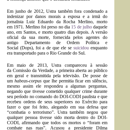
Em
junho
de
2012
, Ustra também fora condenado a
indenizar por
danos morais
a esposa e a irmã do
jornalista Luiz Eduardo da Rocha Merlino, morto
em
1971
. Merlino foi preso no dia
15 de julho
daquele
ano, em
Santos
, e morto
quatro dias depois
. A versão
oficial da sua morte, fornecida pelos agentes do
antigo
Departamento de Ordem Política e
Social
(Dops), foi a de que ele se
suicidou
enquanto
era transportado para o
Rio Grande do Sul
.
Em maio de 2013, Ustra compareceu à sessão
da
Comissão da Verdade
, a primeira aberta ao público
em geral e transmitida pela televisão. De posse de
um
habeas-corpus
que lhe permitia ficar em silêncio,
mesmo assim ele respondeu a algumas perguntas,
negando que tivesse cometido qualquer crime durante
seu período no comando do DOI-CODI paulista e que
recebeu ordens de seus superiores no Exército para
fazer o que foi feito, alegando em sua defesa que
“combatia o terrorismo”. Ustra também negou que
qualquer pessoa tivesse sido morta dentro do DOI-
CODI, afirmando que todos os mortos o “foram em
combate nas ruas”. Acusou a presidente
Dilma