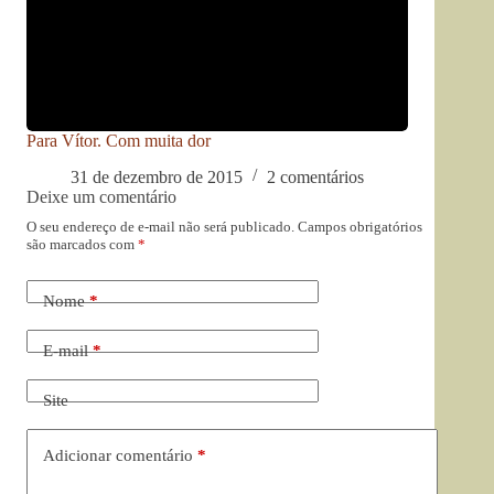
Para Vítor. Com muita dor
31 de dezembro de 2015
2 comentários
Deixe um comentário
O seu endereço de e-mail não será publicado.
Campos obrigatórios
são marcados com
*
Nome
*
E-mail
*
Site
Adicionar comentário
*