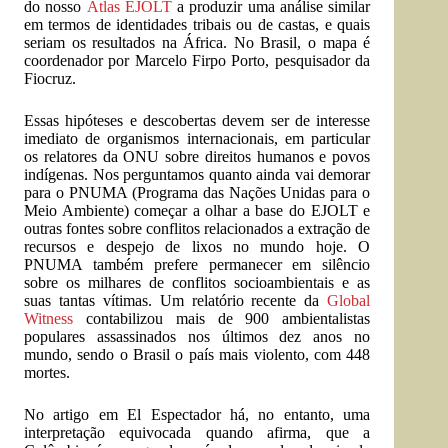
do nosso
Atlas EJOLT
a produzir uma análise similar
em termos de identidades tribais ou de castas, e quais
seriam os resultados na África. No Brasil, o mapa é
coordenador por Marcelo Firpo Porto, pesquisador da
Fiocruz.
Essas hipóteses e descobertas devem ser de interesse
imediato de organismos internacionais, em particular
os relatores da ONU sobre direitos humanos e povos
indígenas. Nos perguntamos quanto ainda vai demorar
para o PNUMA (Programa das Nações Unidas para o
Meio Ambiente) começar a olhar a base do EJOLT e
outras fontes sobre conflitos relacionados a extração de
recursos e despejo de lixos no mundo hoje. O
PNUMA também prefere permanecer em silêncio
sobre os milhares de conflitos socioambientais e as
suas tantas vítimas. Um relatório recente da
Global
Witness
contabilizou mais de 900 ambientalistas
populares assassinados nos últimos dez anos no
mundo, sendo o Brasil o país mais violento, com 448
mortes.
No artigo em El Espectador há, no entanto, uma
interpretação equivocada quando afirma, que a