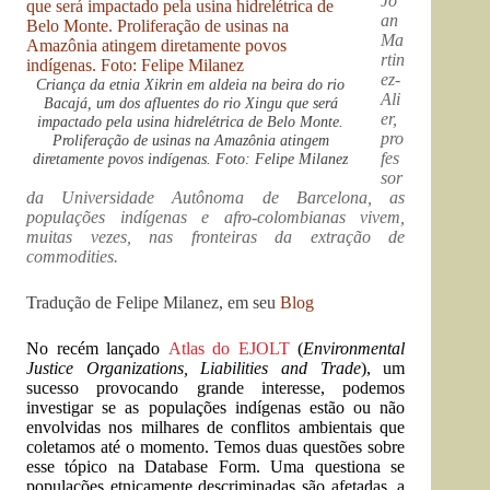
Jo
an
Ma
rtin
ez-
Criança da etnia Xikrin em aldeia na beira do rio
Ali
Bacajá, um dos afluentes do rio Xingu que será
er,
impactado pela usina hidrelétrica de Belo Monte.
pro
Proliferação de usinas na Amazônia atingem
fes
diretamente povos indígenas. Foto: Felipe Milanez
sor
da Universidade Autônoma de Barcelona, as
populações indígenas e afro-colombianas vivem,
muitas vezes, nas fronteiras da extração de
commodities.
Tradução de Felipe Milanez, em seu
Blog
No recém lançado
Atlas do EJOLT
(
Environmental
Justice Organizations, Liabilities and Trade
), um
sucesso provocando grande interesse, podemos
investigar se as populações indígenas estão ou não
envolvidas nos milhares de conflitos ambientais que
coletamos até o momento. Temos duas questões sobre
esse tópico na Database Form. Uma questiona se
populações etnicamente descriminadas são afetadas, a