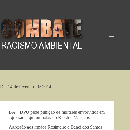
Pular
para
o
conteúdo
Dia
14 de fevereiro de 2014
BA – DPU pede punição de militares envolvidos em
agressão a quilombolas do Rio dos Macacos
Agressão aos irmãos Rosimeire e Ednei dos Santos