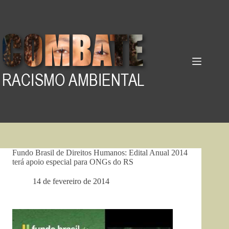
Pular
para
o
conteúdo
Fundo Brasil de Direitos Humanos: Edital Anual 2014
terá apoio especial para ONGs do RS
14 de fevereiro de 2014