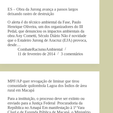
ES – Obra da Jurong avança a passos largos
deixando rastro de destruição
O alerta é do técnico ambiental da Fase, Paulo
Henrique Oliveira, um dos organizadores do III
Pedal, que denunciou os impactos ambientais da
obra Any Cometti, Século Diário Não é novidade
que o Estaleiro Jurong de Aracruz (EJA) provoca,
desde…
CombateRacismoAmbiental
11 de fevereiro de 2014
3 comentários
MPF/AP quer revogação de liminar que tirou
comunidade quilombola Lagoa dos Índios de área
rural em Macapá
Para a instituição, o processo deve ser extinto ou
enviado para a Justiça Federal Procuradoria da
República no Amapá Em manifestação à 1ª Vara
Cível e de Fazenda Pública de Macapá, o Ministério