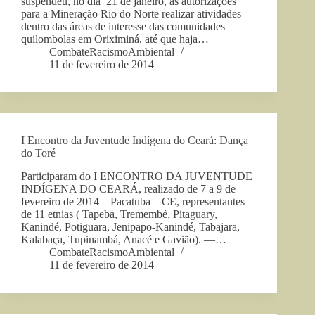
suspendeu, no dia 21 de janeiro, as autorizações
para a Mineração Rio do Norte realizar atividades
dentro das áreas de interesse das comunidades
quilombolas em Oriximiná, até que haja…
CombateRacismoAmbiental
11 de fevereiro de 2014
I Encontro da Juventude Indígena do Ceará: Dança
do Toré
Participaram do I ENCONTRO DA JUVENTUDE
INDÍGENA DO CEARÁ, realizado de 7 a 9 de
fevereiro de 2014 – Pacatuba – CE, representantes
de 11 etnias ( Tapeba, Tremembé, Pitaguary,
Kanindé, Potiguara, Jenipapo-Kanindé, Tabajara,
Kalabaça, Tupinambá, Anacé e Gavião). —…
CombateRacismoAmbiental
11 de fevereiro de 2014