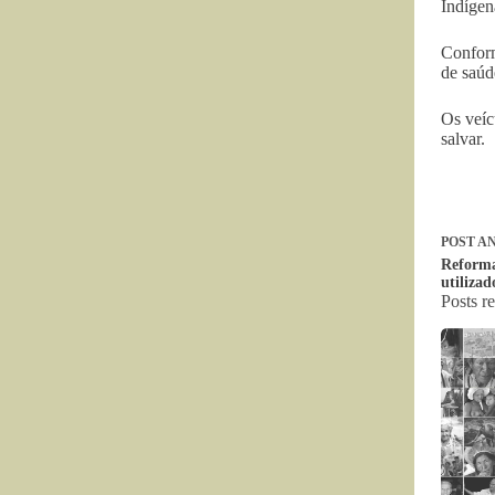
Indígen
Conform
de saúd
Os veíc
salvar.
POST
AN
Reforma
utiliza
Posts r