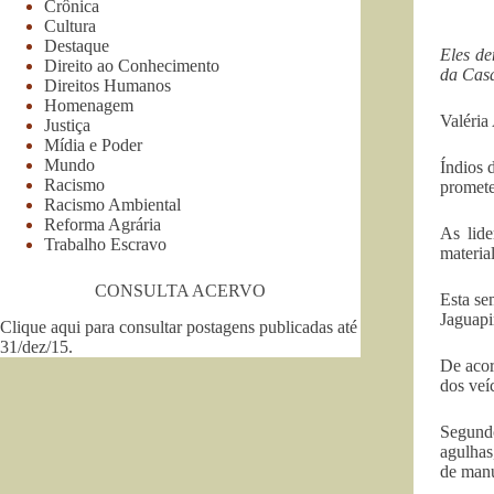
Crônica
Cultura
Destaque
Eles de
Direito ao Conhecimento
da Casa
Direitos Humanos
Homenagem
Valéria
Justiça
Mídia e Poder
Mundo
Índios 
Racismo
promete
Racismo Ambiental
Reforma Agrária
As lide
Trabalho Escravo
materia
CONSULTA ACERVO
Esta se
Jaguapir
Clique aqui para consultar postagens publicadas até
31/dez/15
.
De acor
dos veí
Segundo
agulhas
de manu