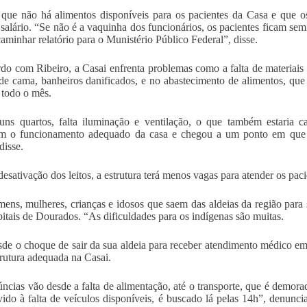
 que não há alimentos disponíveis para os pacientes da Casa e que 
 salário. “Se não é a vaquinha dos funcionários, os pacientes ficam sem
aminhar relatório para o Munistério Público Federal”, disse.
do com Ribeiro, a Casai enfrenta problemas como a falta de materiais d
de cama, banheiros danificados, e no abastecimento de alimentos, que
 todo o mês.
ns quartos, falta iluminação e ventilação, o que também estaria ca
m o funcionamento adequado da casa e chegou a um ponto em que o
 disse.
esativação dos leitos, a estrutura terá menos vagas para atender os pac
ens, mulheres, crianças e idosos que saem das aldeias da região para
itais de Dourados. “As dificuldades para os indígenas são muitas.
de o choque de sair da sua aldeia para receber atendimento médico em o
rutura adequada na Casai.
ncias vão desde a falta de alimentação, até o transporte, que é demorad
ido à falta de veículos disponíveis, é buscado lá pelas 14h”, denunci