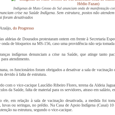
Indígenas de Mato Grosso do Sul anunciam onda de manifestação con
nunciam crise na Saúde Indígena. Sem estrutura, postos não atendem 
i foram desativados
 Araújo,
do Progresso
das aldeias de Dourados protestaram ontem em frente à Secretaria Esp
 onda de bloqueios na MS-156, caso uma providência não seja tomada 
ranças indígenas denunciam a crise na Saúde, que atinge tanto pac
l para atendimento.
mana, os funcionários foram obrigados a desativar a sala de vacinaçã
u devido à falta de estrutura.
do com o vice-cacique Laucídio Ribeiro Flores, terena da Aldeia Jagu
culos da Saúde, falta de material para os servidores, atraso em salário, 
 ele, em relação à sala de vacinação desativada, a medida foi tom
, luvas ou seringas, no prédio. Na Casa de Apoio Indígena (Casai) 10 d
tenção na estrutura, segundo o vice-cacique.