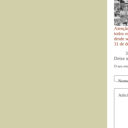
Atenção
todos o
desde se
31 de d
3
Deixe 
O seu en
Nom
Adici