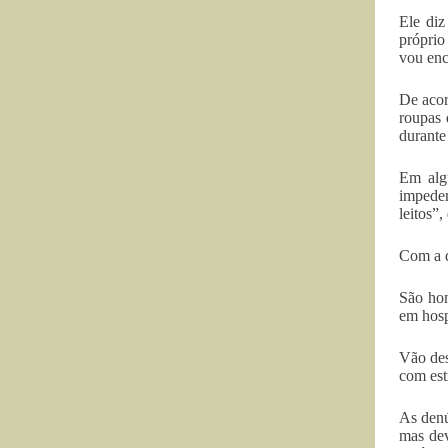
Ele diz
próprio
vou enc
De acor
roupas 
durante
Em algu
impede
leitos”,
Com a d
São hom
em hosp
Vão des
com est
As denú
mas dev