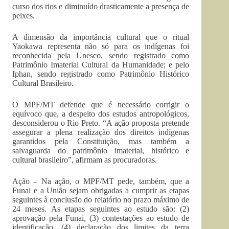
curso dos rios e diminuído drasticamente a presença de
peixes.
A dimensão da importância cultural que o ritual
Yaokawa representa não só para os indígenas foi
reconhecida pela Unesco, sendo registrado como
Patrimônio Imaterial Cultural da Humanidade; e pelo
Iphan, sendo registrado como Patrimônio Histórico
Cultural Brasileiro.
O MPF/MT defende que é necessário corrigir o
equívoco que, a despeito dos estudos antropológicos,
desconsiderou o Rio Preto. “A ação proposta pretende
assegurar a plena realização dos direitos indígenas
garantidos pela Constituição, mas também a
salvaguarda do patrimônio imaterial, histórico e
cultural brasileiro”, afirmam as procuradoras.
Ação – Na ação, o MPF/MT pede, também, que a
Funai e a União sejam obrigadas a cumprir as etapas
seguintes à conclusão do relatório no prazo máximo de
24 meses. As etapas seguintes ao estudo são: (2)
aprovação pela Funai, (3) contestações ao estudo de
identificação, (4) declaração dos limites da terra