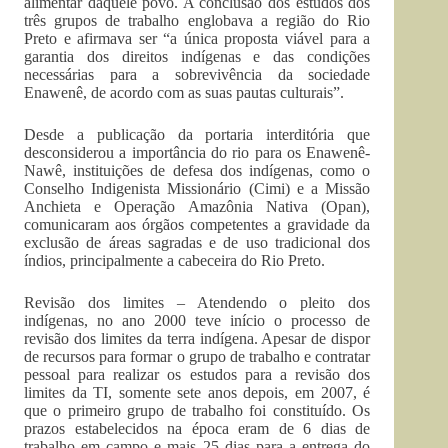
alimentar daquele povo. A conclusão dos estudos dos
três grupos de trabalho englobava a região do Rio
Preto e afirmava ser “a única proposta viável para a
garantia dos direitos indígenas e das condições
necessárias para a sobrevivência da sociedade
Enawenê, de acordo com as suas pautas culturais”.
Desde a publicação da portaria interditória que
desconsiderou a importância do rio para os Enawenê-
Nawê, instituições de defesa dos indígenas, como o
Conselho Indigenista Missionário (Cimi) e a Missão
Anchieta e Operação Amazônia Nativa (Opan),
comunicaram aos órgãos competentes a gravidade da
exclusão de áreas sagradas e de uso tradicional dos
índios, principalmente a cabeceira do Rio Preto.
Revisão dos limites – Atendendo o pleito dos
indígenas, no ano 2000 teve início o processo de
revisão dos limites da terra indígena. Apesar de dispor
de recursos para formar o grupo de trabalho e contratar
pessoal para realizar os estudos para a revisão dos
limites da TI, somente sete anos depois, em 2007, é
que o primeiro grupo de trabalho foi constituído. Os
prazos estabelecidos na época eram de 6 dias de
trabalho em campo e mais 25 dias para a entrega do