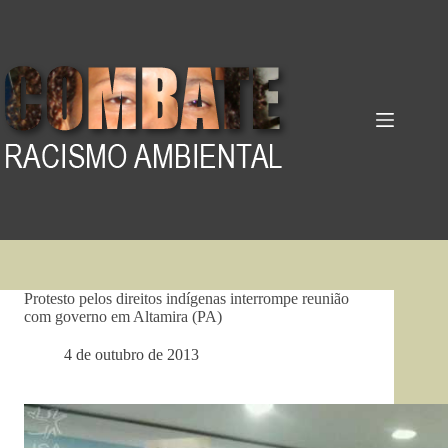
Pular
para
o
conteúdo
Protesto pelos direitos indígenas interrompe reunião
com governo em Altamira (PA)
4 de outubro de 2013