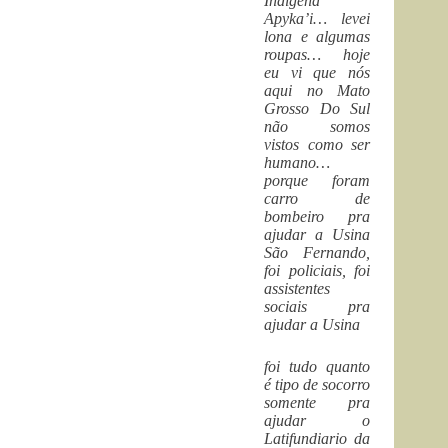
Indigena
Apyka’i… levei
lona e algumas
roupas… hoje
eu vi que nós
aqui no Mato
Grosso Do Sul
não somos
vistos como ser
humano…
porque foram
carro de
bombeiro pra
ajudar a Usina
São Fernando,
foi policiais, foi
assistentes
sociais pra
ajudar a Usina
foi tudo quanto
é tipo de socorro
somente pra
ajudar o
Latifundiario da