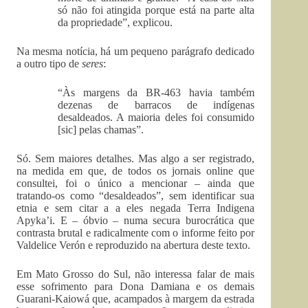
só não foi atingida porque está na parte alta
da propriedade”, explicou.
Na mesma notícia, há um pequeno parágrafo dedicado
a outro tipo de
seres
:
“Às margens da BR-463 havia também
dezenas de barracos de indígenas
desaldeados. A maioria deles foi consumido
[sic] pelas chamas”.
Só. Sem maiores detalhes. Mas algo a ser registrado,
na medida em que, de todos os jornais online que
consultei, foi o único a mencionar – ainda que
tratando-os como “desaldeados”, sem identificar sua
etnia e sem citar a a eles negada Terra Indigena
Apyka’i. E – óbvio – numa secura burocrática que
contrasta brutal e radicalmente com o informe feito por
Valdelice Verón e reproduzido na abertura deste texto.
Em Mato Grosso do Sul, não interessa falar de mais
esse sofrimento para Dona Damiana e os demais
Guarani-Kaiowá que, acampados à margem da estrada