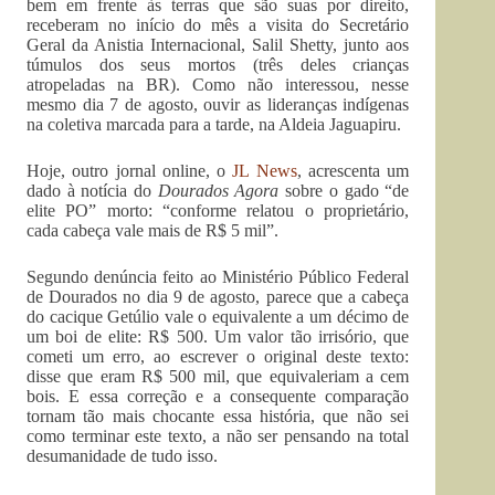
bem em frente às terras que são suas por direito,
receberam no início do mês a visita do Secretário
Geral da Anistia Internacional, Salil Shetty, junto aos
túmulos dos seus mortos (três deles crianças
atropeladas na BR). Como não interessou, nesse
mesmo dia 7 de agosto, ouvir as lideranças indígenas
na coletiva marcada para a tarde, na Aldeia Jaguapiru.
Hoje, outro jornal online, o
JL News
, acrescenta um
dado à notícia do
Dourados Agora
sobre o gado “de
elite PO” morto: “conforme relatou o proprietário,
cada cabeça vale mais de R$ 5 mil”.
Segundo denúncia feito ao Ministério Público Federal
de Dourados no dia 9 de agosto, parece que a cabeça
do cacique Getúlio vale o equivalente a um décimo de
um boi de elite: R$ 500. Um valor tão irrisório, que
cometi um erro, ao escrever o original deste texto:
disse que eram R$ 500 mil, que equivaleriam a cem
bois. E essa correção e a consequente comparação
tornam tão mais chocante essa história, que não sei
como terminar este texto, a não ser pensando na total
desumanidade de tudo isso.