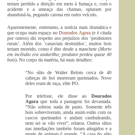
teriam perdido a direção em meio à fumaça e, com o
acidente e a ameaça das chamas, optaram por
abandoná-la, pegando carona em outro veículo.
Aparentemente, entretanto, a notícia mais dramática e
que ocupa mais espaço no
Dourados Agora
(e é citada
por outros) diz respeito aos prejuízos dos ‘produtores
rurais’. Além dos ‘canaviais destruídos’, muitos bois
teriam morrido, como é dito desde a manchete (
Morto
em incêndio era andarilho; produtor perdeu quase 40
bois
). No corpo da matéria, há mais detalhes:
“No sítio de Walter Beloto cerca de 40
cabeças de boi morreram queimados. Nove
deles eram de raça, elite PO.
Por telefone, ele disse ao
Dourados
Agora
que toda a pastagem foi devastada.
“Não sobrou nada de pasto. Somente três
bois sobreviveram, ainda assim estão com os
cascos queimados e andam cambaleando,
nem sei se vão viver”, relatou. Outros sítios
nas imediações também foram atingidos e a
morte de animais é grande. “A casa do sítio