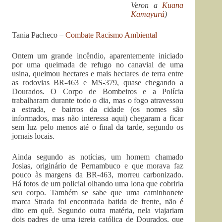
Veron a
Kuana
Kamayurá
)
Tania Pacheco –
Combate Racismo Ambiental
Ontem um grande incêndio, aparentemente iniciado
por uma queimada de refugo no canavial de uma
usina, queimou hectares e mais hectares de terra entre
as rodovias BR-463 e MS-379, quase chegando a
Dourados. O Corpo de Bombeiros e a Polícia
trabalharam durante todo o dia, mas o fogo atravessou
a estrada, e bairros da cidade (os nomes são
informados, mas não interessa aqui) chegaram a ficar
sem luz pelo menos até o final da tarde, segundo os
jornais locais.
Ainda segundo as notícias, um homem chamado
Josias, originário de Pernambuco e que morava faz
pouco às margens da BR-463, morreu carbonizado.
Há fotos de um policial olhando uma lona que cobriria
seu corpo. Também se sabe que uma caminhonete
marca Strada foi encontrada batida de frente, não é
dito em quê. Segundo outra matéria, nela viajariam
dois padres de uma igreja católica de Dourados, que