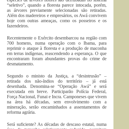
“seletivo”, quando a floresta parece intocada, porém,
as árvores previamente selecionadas são retiradas.
Além dos madereiros e empresários, os Awá convivem
hoje com outras ameaças, como os posseiros e os
fazendeiros.
Recentemente o Exército desembarcou na região com
700 homens, numa operação com o Ibama, para
reprimir o ataque à floresta e a produção de maconha
em terras indígenas, reascendendo a esperança. O que
encontraram foram abundantes provas do crime de
desmatamento.
Segundo o ministo da Justiça, a “desintrusão” –
retirada dos não-índios do território – já está
desenhada. Denomina-se “Operação Awá” e será
executada em breve. Participarão Polícia Federal,
Força Nacional, Funai e Incra. Camponeses que vivem
na área há décadas, sem envolvimento com a
mineração, serão encaminhados a assentamentos de
reforma agrária.
Será suficiente? As décadas de descaso estatal, numa