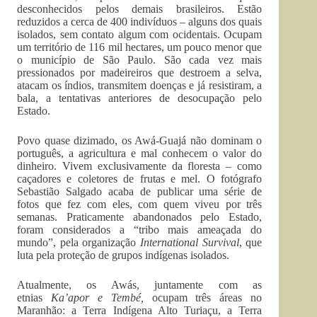
desconhecidos pelos demais brasileiros. Estão
reduzidos a cerca de 400 indivíduos – alguns dos quais
isolados, sem contato algum com ocidentais. Ocupam
um território de 116 mil hectares, um pouco menor que
o município de São Paulo. São cada vez mais
pressionados por madeireiros que destroem a selva,
atacam os índios, transmitem doenças e já resistiram, a
bala, a tentativas anteriores de desocupação pelo
Estado.
Povo quase dizimado, os Awá-Guajá não dominam o
português, a agricultura e mal conhecem o valor do
dinheiro. Vivem exclusivamente da floresta – como
caçadores e coletores de frutas e mel. O fotógrafo
Sebastião Salgado acaba de publicar uma série de
fotos que fez com eles, com quem viveu por três
semanas. Praticamente abandonados pelo Estado,
foram considerados a “tribo mais ameaçada do
mundo”, pela organização
International Survival
, que
luta pela proteção de grupos indígenas isolados.
Atualmente, os Awás, juntamente com as
etnias
Ka’apor e Tembé,
ocupam três áreas no
Maranhão: a Terra Indígena Alto Turiaçu, a Terra