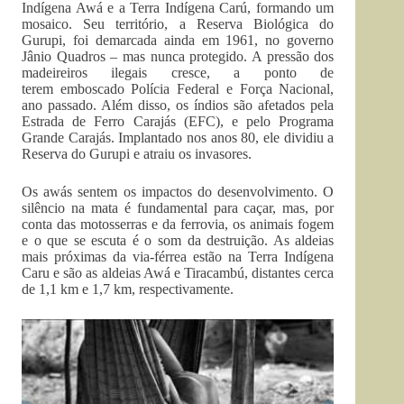
Indígena Awá e a Terra Indígena Carú, formando um
mosaico. Seu território, a Reserva Biológica do
Gurupi, foi demarcada ainda em 1961, no governo
Jânio Quadros – mas nunca protegido. A pressão dos
madeireiros ilegais cresce, a ponto de
terem emboscado Polícia Federal e Força Nacional,
ano passado. Além disso, os índios são afetados pela
Estrada de Ferro Carajás (EFC), e pelo Programa
Grande Carajás. Implantado nos anos 80, ele dividiu a
Reserva do Gurupi e atraiu os invasores.
Os awás sentem os impactos do desenvolvimento. O
silêncio na mata é fundamental para caçar, mas, por
conta das motosserras e da ferrovia, os animais fogem
e o que se escuta é o som da destruição. As aldeias
mais próximas da via-férrea estão na Terra Indígena
Caru e são as aldeias Awá e Tiracambú, distantes cerca
de 1,1 km e 1,7 km, respectivamente.