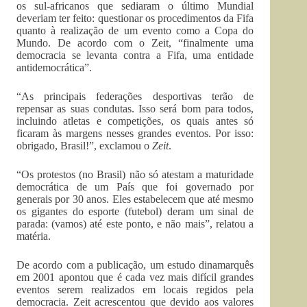
os sul-africanos que sediaram o último Mundial
deveriam ter feito: questionar os procedimentos da Fifa
quanto à realização de um evento como a Copa do
Mundo. De acordo com o Zeit, “finalmente uma
democracia se levanta contra a Fifa, uma entidade
antidemocrática”.
“As principais federações desportivas terão de
repensar as suas condutas. Isso será bom para todos,
incluindo atletas e competições, os quais antes só
ficaram às margens nesses grandes eventos. Por isso:
obrigado, Brasil!”, exclamou o
Zeit
.
“Os protestos (no Brasil) não só atestam a maturidade
democrática de um País que foi governado por
generais por 30 anos. Eles estabelecem que até mesmo
os gigantes do esporte (futebol) deram um sinal de
parada: (vamos) até este ponto, e não mais”, relatou a
matéria.
De acordo com a publicação, um estudo dinamarquês
em 2001 apontou que é cada vez mais difícil grandes
eventos serem realizados em locais regidos pela
democracia. Zeit acrescentou que devido aos valores