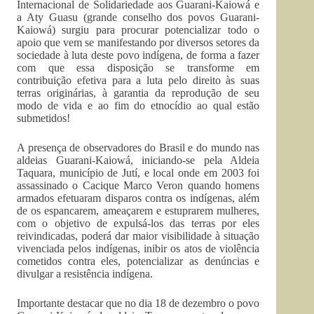
Internacional de Solidariedade aos Guarani-Kaiowá e
a Aty Guasu (grande conselho dos povos Guarani-
Kaiowá) surgiu para procurar potencializar todo o
apoio que vem se manifestando por diversos setores da
sociedade à luta deste povo indígena, de forma a fazer
com que essa disposição se transforme em
contribuição efetiva para a luta pelo direito às suas
terras originárias, à garantia da reprodução de seu
modo de vida e ao fim do etnocídio ao qual estão
submetidos!
A presença de observadores do Brasil e do mundo nas
aldeias Guarani-Kaiowá, iniciando-se pela Aldeia
Taquara, município de Jutí, e local onde em 2003 foi
assassinado o Cacique Marco Veron quando homens
armados efetuaram disparos contra os indígenas, além
de os espancarem, ameaçarem e estuprarem mulheres,
com o objetivo de expulsá-los das terras por eles
reivindicadas, poderá dar maior visibilidade à situação
vivenciada pelos indígenas, inibir os atos de violência
cometidos contra eles, potencializar as denúncias e
divulgar a resistência indígena.
Importante destacar que no dia 18 de dezembro o povo