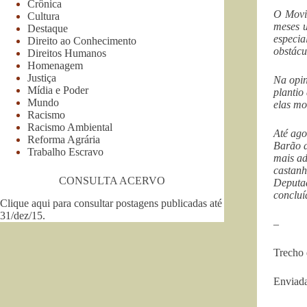
Crônica
O Movim
Cultura
meses u
Destaque
especia
Direito ao Conhecimento
obstácu
Direitos Humanos
Homenagem
Justiça
Na opin
Mídia e Poder
plantio
Mundo
elas mo
Racismo
Racismo Ambiental
Até ago
Reforma Agrária
Barão d
Trabalho Escravo
mais ad
castanh
CONSULTA ACERVO
Deputad
concluí
Clique aqui para consultar postagens publicadas até
31/dez/15
.
–
Trecho 
Enviada