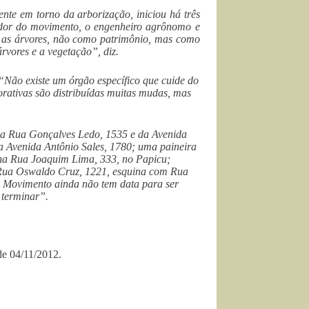
nte em torno da arborização, iniciou há três
ador do movimento, o engenheiro agrônomo e
er as árvores, não como patrimônio, mas como
árvores e a vegetação”, diz.
“Não existe um órgão específico que cuide do
orativas são distribuídas muitas mudas, mas
 da Rua Gonçalves Ledo, 1535 e da Avenida
da Avenida Antônio Sales, 1780; uma paineira
na Rua Joaquim Lima, 333, no Papicu;
 Rua Oswaldo Cruz, 1221, esquina com Rua
o Movimento ainda não tem data para ser
 terminar”.
de 04/11/2012.