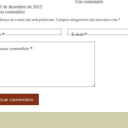
Um comentário
1 de dezembro de 2015
um comentário
dereço de e-mail não será publicado.
Campos obrigatórios são marcados com
*
e
*
E-mail
*
onar comentário
*
licar comentário