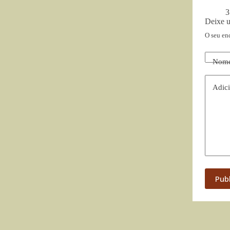
3
Deixe 
O seu en
Nom
Adici
Pub