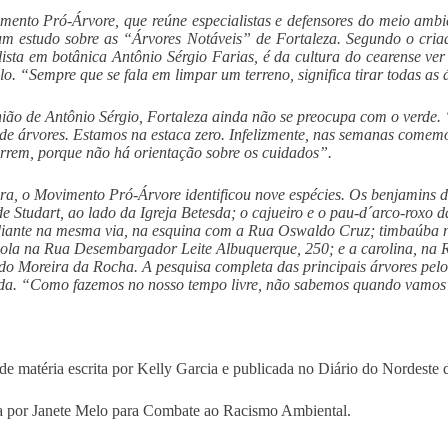
ento Pró-Árvore, que reúne especialistas e defensores do meio ambie
m estudo sobre as “Árvores Notáveis” de Fortaleza. Segundo o cri
lista em botânica Antônio Sérgio Farias, é da cultura do cearense v
lo. “Sempre que se fala em limpar um terreno, significa tirar todas as 
ião de Antônio Sérgio, Fortaleza ainda não se preocupa com o verde. 
 de árvores. Estamos na estaca zero. Infelizmente, nas semanas comem
rrem, porque não há orientação sobre os cuidados”.
ra, o Movimento Pró-Árvore identificou nove espécies. Os benjamins
e Studart, ao lado da Igreja Betesda; o cajueiro e o pau-d´arco-roxo 
iante na mesma via, na esquina com a Rua Oswaldo Cruz; timbaúba 
ola na Rua Desembargador Leite Albuquerque, 250; e a carolina, na
o Moreira da Rocha. A pesquisa completa das principais árvores pel
da. “Como fazemos no nosso tempo livre, não sabemos quando vamos
de matéria escrita por Kelly Garcia e publicada no Diário do Nordeste 
 por Janete Melo para Combate ao Racismo Ambiental.