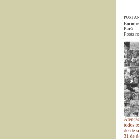
POST
AN
Encontr
Pará
Posts r
Atenção
todos o
desde se
31 de d